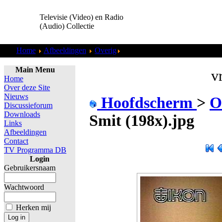
Televisie (Video) en Radio
(Audio) Collectie
Home
Afbeeldingen
Overig
Ikon - Dore Smit (198x).jpg
Main Menu
vr
Home
Over deze Site
Nieuws
Hoofdscherm
>
O
Discussieforum
Downloads
Smit (198x).jpg
Links
Afbeeldingen
Contact
TV Programma DB
Login
Gebruikersnaam
Wachtwoord
Herken mij