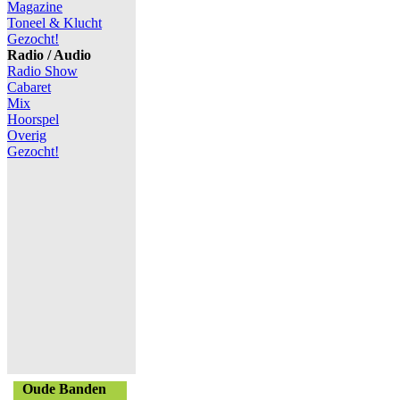
Magazine
Toneel & Klucht
Gezocht!
Radio / Audio
Radio Show
Cabaret
Mix
Hoorspel
Overig
Gezocht!
Oude Banden