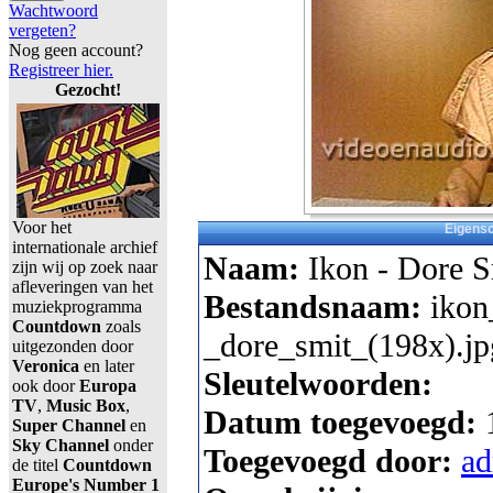
Wachtwoord
vergeten?
Nog geen account?
Registreer hier.
Gezocht!
Voor het
Eigens
internationale archief
Naam:
Ikon - Dore S
zijn wij op zoek naar
afleveringen van het
Bestandsnaam:
ikon
muziekprogramma
Countdown
zoals
_dore_smit_(198x).jp
uitgezonden door
Veronica
en later
Sleutelwoorden:
ook door
Europa
TV
,
Music Box
,
Datum toegevoegd:
Super Channel
en
Sky Channel
onder
Toegevoegd door:
a
de titel
Countdown
Europe's Number 1