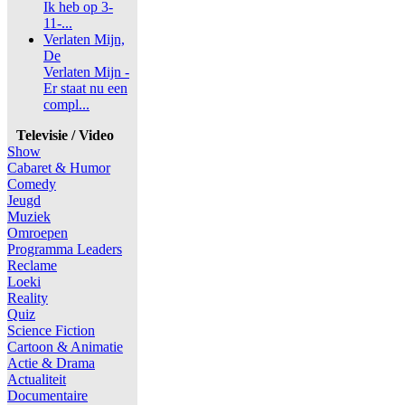
Ik heb op 3-
11-...
Verlaten Mijn,
De
Verlaten Mijn -
Er staat nu een
compl...
Televisie / Video
Show
Cabaret & Humor
Comedy
Jeugd
Muziek
Omroepen
Programma Leaders
Reclame
Loeki
Reality
Quiz
Science Fiction
Cartoon & Animatie
Actie & Drama
Actualiteit
Documentaire