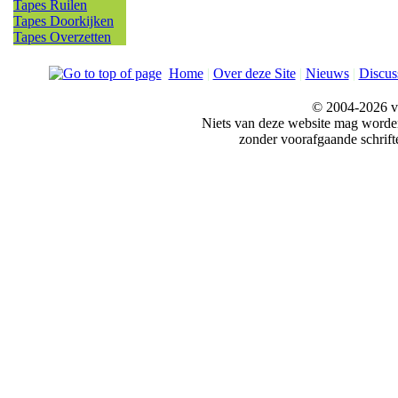
Tapes Ruilen
Tapes Doorkijken
Tapes Overzetten
Home
|
Over deze Site
|
Nieuws
|
Discus
© 2004-2026 v
Niets van deze website mag word
zonder voorafgaande schrift