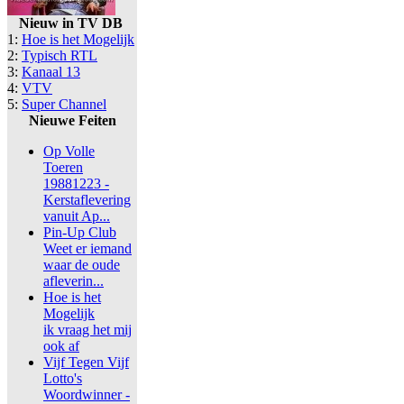
Nieuw in TV DB
1:
Hoe is het Mogelijk
2:
Typisch RTL
3:
Kanaal 13
4:
VTV
5:
Super Channel
Nieuwe Feiten
Op Volle
Toeren
19881223 -
Kerstaflevering
vanuit Ap...
Pin-Up Club
Weet er iemand
waar de oude
afleverin...
Hoe is het
Mogelijk
ik vraag het mij
ook af
Vijf Tegen Vijf
Lotto's
Woordwinner -