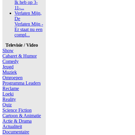
Ik heb op 3-
11-...
Verlaten Mijn,
De
Verlaten Mijn -
Er staat nu een
compl...
Televisie / Video
Show
Cabaret & Humor
Comedy
Jeugd
Muziek
Omroepen
Programma Leaders
Reclame
Loeki
Reality
Quiz
Science Fiction
Cartoon & Animatie
Actie & Drama
Actualiteit
Documentaire