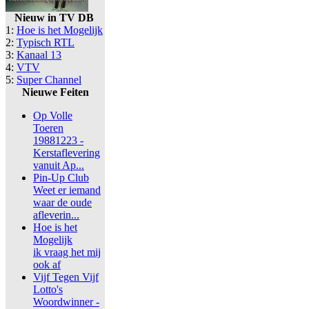
Nieuw in TV DB
1:
Hoe is het Mogelijk
2:
Typisch RTL
3:
Kanaal 13
4:
VTV
5:
Super Channel
Nieuwe Feiten
Op Volle
Toeren
19881223 -
Kerstaflevering
vanuit Ap...
Pin-Up Club
Weet er iemand
waar de oude
afleverin...
Hoe is het
Mogelijk
ik vraag het mij
ook af
Vijf Tegen Vijf
Lotto's
Woordwinner -