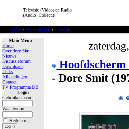
Televisie (Video) en Radio
(Audio) Collectie
Home
Afbeeldingen
Overig
Ikon - Dore Smit (19790207).j
Main Menu
zaterdag
Home
Over deze Site
Nieuws
Hoofdscherm
Discussieforum
Downloads
Links
- Dore Smit (19
Afbeeldingen
Contact
TV Programma DB
Login
Gebruikersnaam
Wachtwoord
Herken mij