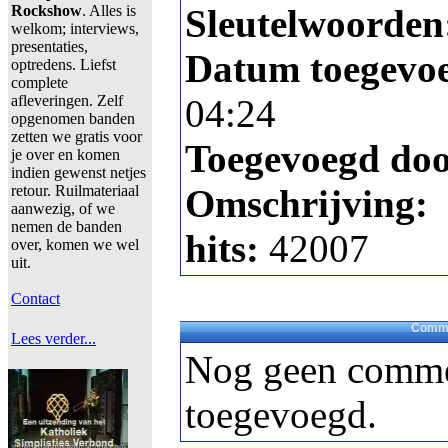
Rockshow
. Alles is
Sleutelwoorden
welkom; interviews,
presentaties,
Datum toegevo
optredens. Liefst
complete
afleveringen. Zelf
04:24
opgenomen banden
zetten we gratis voor
Toegevoegd do
je over en komen
indien gewenst netjes
retour. Ruilmateriaal
Omschrijving:
aanwezig, of we
nemen de banden
hits:
42007
over, komen we wel
uit.
Contact
Comme
Lees verder...
Nog geen comme
toegevoegd.