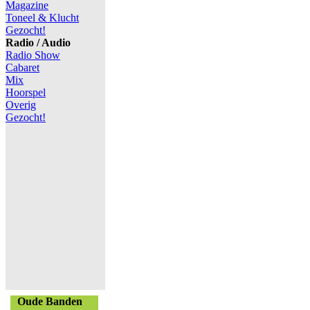
Magazine
Toneel & Klucht
Gezocht!
Radio / Audio
Radio Show
Cabaret
Mix
Hoorspel
Overig
Gezocht!
Oude Banden