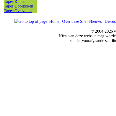
Tapes Ruilen
Tapes Doorkijken
Tapes Overzetten
Home
|
Over deze Site
|
Nieuws
|
Discus
© 2004-2026 v
Niets van deze website mag word
zonder voorafgaande schrift