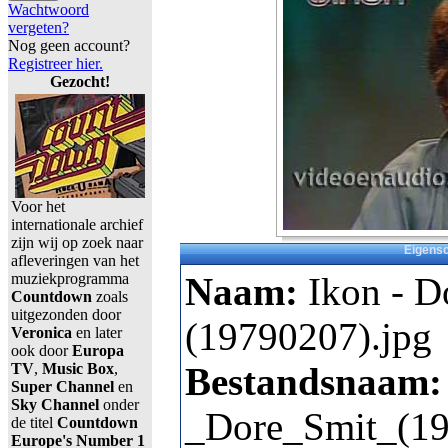
Wachtwoord
vergeten?
Nog geen account?
Registreer hier.
Gezocht!
Voor het
internationale archief
zijn wij op zoek naar
Eigens
afleveringen van het
muziekprogramma
Naam:
Ikon - D
Countdown
zoals
uitgezonden door
(19790207).jpg
Veronica
en later
ook door
Europa
TV
,
Music Box
,
Bestandsnaam
Super Channel
en
Sky Channel
onder
_Dore_Smit_(19
de titel
Countdown
Europe's Number 1