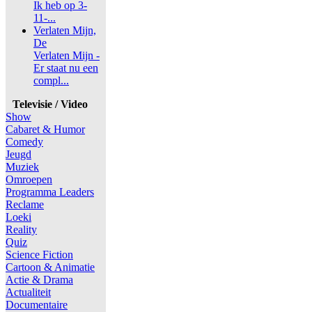
Ik heb op 3-
11-...
Verlaten Mijn,
De
Verlaten Mijn -
Er staat nu een
compl...
Televisie / Video
Show
Cabaret & Humor
Comedy
Jeugd
Muziek
Omroepen
Programma Leaders
Reclame
Loeki
Reality
Quiz
Science Fiction
Cartoon & Animatie
Actie & Drama
Actualiteit
Documentaire