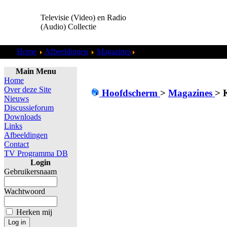
Televisie (Video) en Radio
(Audio) Collectie
Home
Afbeeldingen
Magazines
Koffietijd (1998) 02.jpg
Main Menu
Home
Over deze Site
Hoofdscherm
>
Magazines
>
K
Nieuws
Discussieforum
Downloads
Links
Afbeeldingen
Contact
TV Programma DB
Login
Gebruikersnaam
Wachtwoord
Herken mij