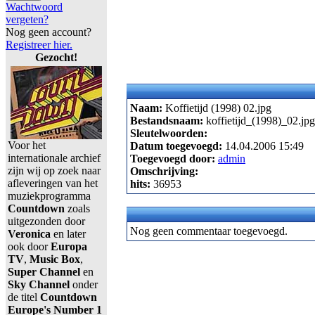
Wachtwoord
vergeten?
Nog geen account?
Registreer hier.
Gezocht!
Naam:
Koffietijd (1998) 02.jpg
Bestandsnaam:
koffietijd_(1998)_02.jpg
Sleutelwoorden:
Voor het
Datum toegevoegd:
14.04.2006 15:49
internationale archief
Toegevoegd door:
admin
zijn wij op zoek naar
Omschrijving:
afleveringen van het
hits:
36953
muziekprogramma
Countdown
zoals
uitgezonden door
Nog geen commentaar toegevoegd.
Veronica
en later
ook door
Europa
TV
,
Music Box
,
Super Channel
en
Sky Channel
onder
de titel
Countdown
Europe's Number 1