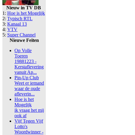
Nieuw in TV DB
1:
Hoe is het Mogelijk
2:
Typisch RTL
3:
Kanaal 13
4:
VTV
5:
Super Channel
Nieuwe Feiten
Op Volle
Toeren
19881223 -
Kerstaflevering
vanuit Ap...
Pin-Up Club
Weet er iemand
waar de oude
afleverin...
Hoe is het
Mogelijk
ik vraag het mij
ook af
Vijf Tegen Vijf
Lotto's
Woordwinner -