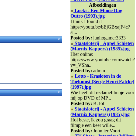
Afbeeldingen
Loeki - Een Mooie Dag
Outro (1993).jpg
I think I found it
https://youtu.be/bEjGBxajF4c?
si...
Posted by:
junhogamer3333
Staatsloterij - Appel Schieten
(Marnix Kappers) (1985).jpg
Hier online:
https://www.youtube.com/watch?
v=_VSha...
Posted by:
admin
Lotto - Krasloten in de
Toekomst (Serge Henri Falcke)
(1997).jpg
Wie heeft dit reclamefilmpje voor
mij op DVD of MP...
Posted by:
B.Tol
Staatsloterij - Appel Schieten
(Marnix Kappers) (1985).jpg
Hoi beste, ik zou graag dit
filmpje een keer wille...
Posted by:
John ter Voort