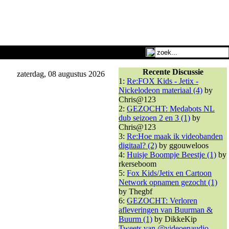
Recente Discussie
zaterdag, 08 augustus 2026
1:
Re:FOX Kids - Jetix -
Nickelodeon materiaal (4)
by
Chris@123
2:
GEZOCHT: Medabots NL
dub seizoen 2 en 3 (1)
by
Chris@123
3:
Re:Hoe maak ik videobanden
digitaal? (2)
by ggouweloos
4:
Huisje Boompje Beestje (1)
by
rkerseboom
5:
Fox Kids/Jetix en Cartoon
Network opnamen gezocht (1)
by Thegbf
6:
GEZOCHT: Verloren
afleveringen van Buurman &
Buurm (1)
by DikkeKip
Tweets van @videoenaudio