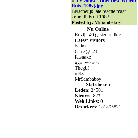
TV Show - Interview Willem
Ruis (198x).jpg
Belachelijk late reactie maar
kom; dit is uit 1982...
Posted by:
MrSambaboy
Nu Online
Er zijn 46 gasten online
Latest Visitors
batim
Chris@123
fatsnake
ggouweloos
Thegbf
nf98
MrSambaboy
Statistieken
Leden:
24501
Nieuws:
823
Web Links:
0
Bezoekers:
181495821