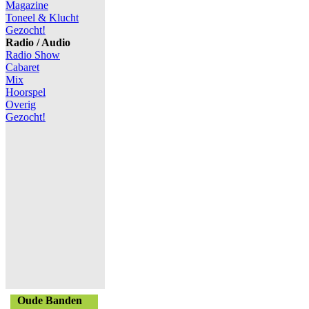
Magazine
Toneel & Klucht
Gezocht!
Radio / Audio
Radio Show
Cabaret
Mix
Hoorspel
Overig
Gezocht!
Oude Banden