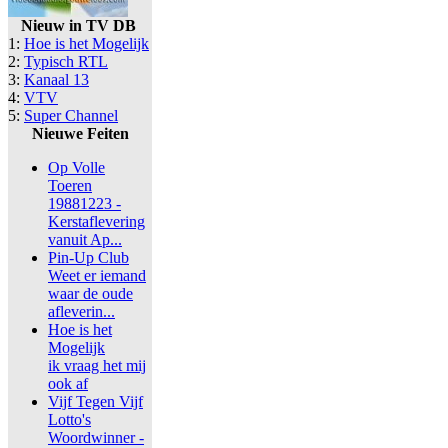
Nieuw in TV DB
1:
Hoe is het Mogelijk
2:
Typisch RTL
3:
Kanaal 13
4:
VTV
5:
Super Channel
Nieuwe Feiten
Op Volle
Toeren
19881223 -
Kerstaflevering
vanuit Ap...
Pin-Up Club
Weet er iemand
waar de oude
afleverin...
Hoe is het
Mogelijk
ik vraag het mij
ook af
Vijf Tegen Vijf
Lotto's
Woordwinner -