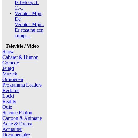
Ik heb op 3-
11-...
Verlaten Mijn,
De
Verlaten Mijn -
Er staat nu een
compl...
Televisie / Video
Show
Cabaret & Humor
Comedy
Jeugd
Muziek
Omroepen
Programma Leaders
Reclame
Loeki
Reality
Quiz
Science Fiction
Cartoon & Animatie
Actie & Drama
Actualiteit
Documentaire