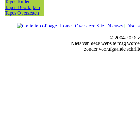
Tapes Ruilen
Tapes Doorkijken
Tapes Overzetten
Home
|
Over deze Site
|
Nieuws
|
Discus
© 2004-2026 v
Niets van deze website mag word
zonder voorafgaande schrift