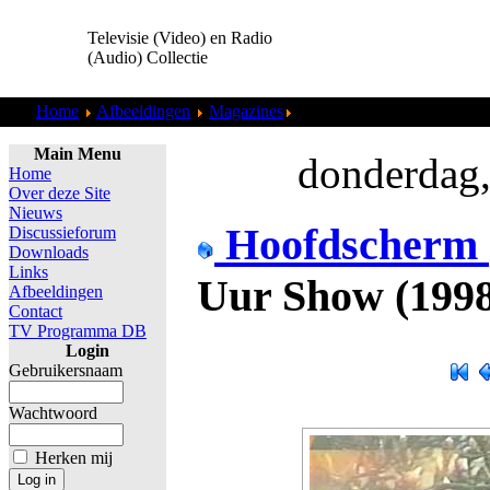
Televisie (Video) en Radio
(Audio) Collectie
Home
Afbeeldingen
Magazines
5 Uur Show (19980413) 01
Main Menu
donderdag,
Home
Over deze Site
Nieuws
Hoofdscherm
Discussieforum
Downloads
Links
Uur Show (1998
Afbeeldingen
Contact
TV Programma DB
Login
Gebruikersnaam
Wachtwoord
Herken mij