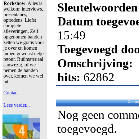
Rockshow
. Alles is
Sleutelwoorden
welkom; interviews,
presentaties,
Datum toegevo
optredens. Liefst
complete
afleveringen. Zelf
15:49
opgenomen banden
zetten we gratis voor
Toegevoegd do
je over en komen
indien gewenst netjes
retour. Ruilmateriaal
Omschrijving:
aanwezig, of we
nemen de banden
hits:
62862
over, komen we wel
uit.
Contact
Comme
Lees verder...
Nog geen comme
toegevoegd.