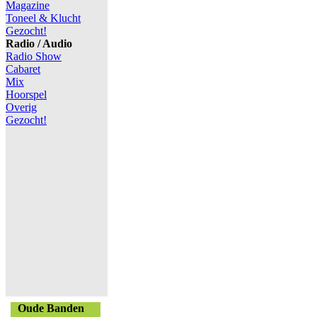
Magazine
Toneel & Klucht
Gezocht!
Radio / Audio
Radio Show
Cabaret
Mix
Hoorspel
Overig
Gezocht!
Oude Banden