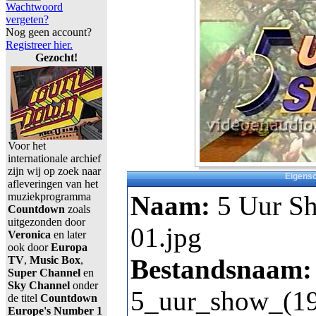
Wachtwoord
vergeten?
Nog geen account?
Registreer hier.
Gezocht!
Voor het
internationale archief
zijn wij op zoek naar
Eigens
afleveringen van het
muziekprogramma
Naam:
5 Uur S
Countdown
zoals
uitgezonden door
01.jpg
Veronica
en later
ook door
Europa
TV
,
Music Box
,
Bestandsnaam:
Super Channel
en
Sky Channel
onder
5_uur_show_(19
de titel
Countdown
Europe's Number 1