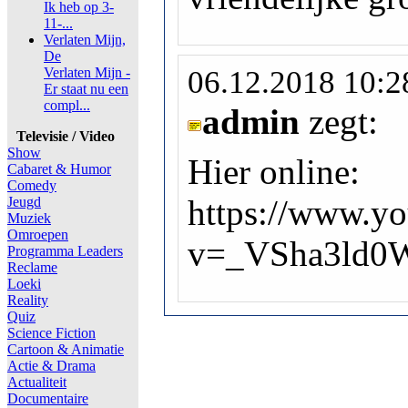
Ik heb op 3-
11-...
Verlaten Mijn,
De
Verlaten Mijn -
06.12.2018 10:2
Er staat nu een
compl...
admin
zegt:
Televisie / Video
Show
Hier online:
Cabaret & Humor
Comedy
https://www.y
Jeugd
Muziek
Omroepen
v=_VSha3ld0
Programma Leaders
Reclame
Loeki
Reality
Quiz
Science Fiction
Cartoon & Animatie
Actie & Drama
Actualiteit
Documentaire