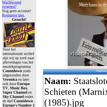
Wachtwoord
vergeten?
Nog geen account?
Registreer hier.
Gezocht!
Voor het
internationale archief
zijn wij op zoek naar
afleveringen van het
muziekprogramma
Countdown
zoals
Eigens
uitgezonden door
Naam:
Staatslot
Veronica
en later
ook door
Europa
TV
,
Music Box
,
Schieten (Marni
Super Channel
en
Sky Channel
onder
(1985).jpg
de titel
Countdown
Europe's Number 1