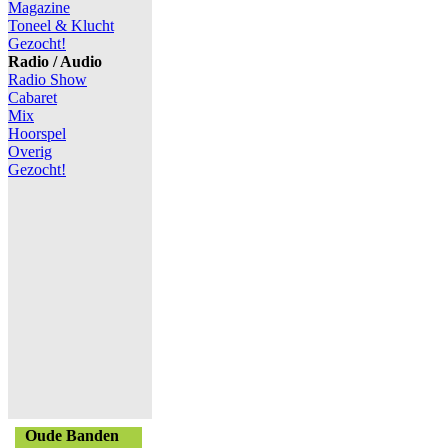
Magazine
Toneel & Klucht
Gezocht!
Radio / Audio
Radio Show
Cabaret
Mix
Hoorspel
Overig
Gezocht!
Oude Banden