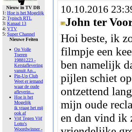
10.10.2016 23:3
Nieuw in TV DB
1:
Hoe is het Mogelijk
2:
Typisch RTL
John ter Voo
3:
Kanaal 13
4:
VTV
5:
Super Channel
Hoi beste, ik z
Nieuwe Feiten
filmpje een kee
Op Volle
Toeren
19881223 -
ben namelijk da
Kerstaflevering
vanuit Ap...
pijlen schiet o
Pin-Up Club
Weet er iemand
waar de oude
ontzettend lan
afleverin...
Hoe is het
mijn oude recl
Mogelijk
ik vraag het mij
ook af
en dan vind ik
Vijf Tegen Vijf
Lotto's
vriendelijke gr
Woordwinner -