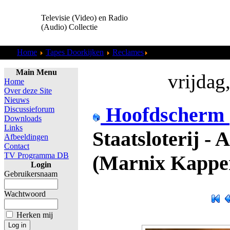
Televisie (Video) en Radio
(Audio) Collectie
Home
Tapes Doorkijken
Reclames
Staatsloterij - Appel Sc
Main Menu
vrijdag
Home
Over deze Site
Nieuws
Hoofdscherm
Discussieforum
Downloads
Links
Staatsloterij - 
Afbeeldingen
Contact
TV Programma DB
(Marnix Kapper
Login
Gebruikersnaam
Wachtwoord
Herken mij