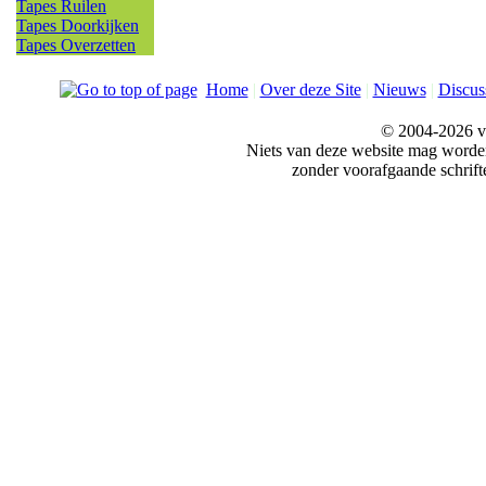
Tapes Ruilen
Tapes Doorkijken
Tapes Overzetten
Home
|
Over deze Site
|
Nieuws
|
Discus
© 2004-2026 v
Niets van deze website mag word
zonder voorafgaande schrift