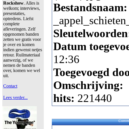
Rockshow
. Alles is
Bestandsnaam
welkom; interviews,
presentaties,
_appel_schieten
optredens. Liefst
complete
afleveringen. Zelf
Sleutelwoorden
opgenomen banden
zetten we gratis voor
Datum toegevo
je over en komen
indien gewenst netjes
retour. Ruilmateriaal
12:36
aanwezig, of we
nemen de banden
Toegevoegd do
over, komen we wel
uit.
Omschrijving:
Contact
hits:
221440
Lees verder...
Comme