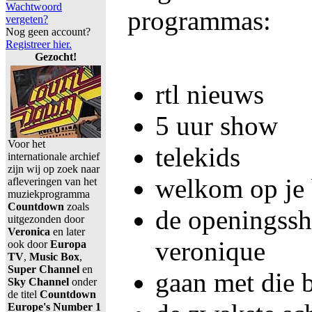
Wachtwoord
programmas:
vergeten?
Nog geen account?
Registreer hier.
Gezocht!
rtl nieuws
5 uur show
Voor het
telekids
internationale archief
zijn wij op zoek naar
welkom op je 
afleveringen van het
muziekprogramma
Countdown
zoals
de openingssh
uitgezonden door
Veronica
en later
veronique
ook door
Europa
TV
,
Music Box
,
Super Channel
en
gaan met die 
Sky Channel
onder
de titel
Countdown
Europe's Number 1