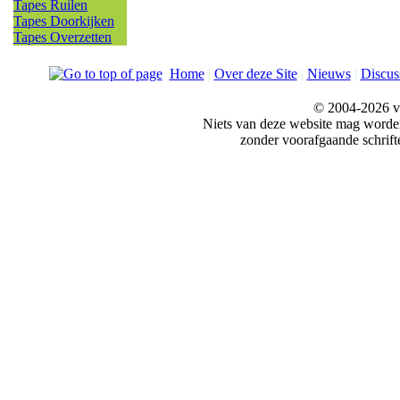
Tapes Ruilen
Tapes Doorkijken
Tapes Overzetten
Home
|
Over deze Site
|
Nieuws
|
Discus
© 2004-2026 v
Niets van deze website mag word
zonder voorafgaande schrift