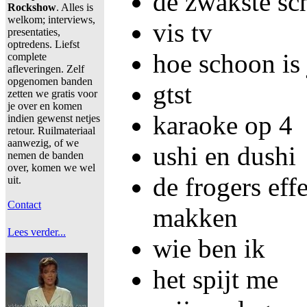
de zwakste sc
Rockshow
. Alles is
welkom; interviews,
vis tv
presentaties,
optredens. Liefst
hoe schoon is
complete
afleveringen. Zelf
opgenomen banden
gtst
zetten we gratis voor
je over en komen
karaoke op 4
indien gewenst netjes
retour. Ruilmateriaal
aanwezig, of we
ushi en dushi
nemen de banden
over, komen we wel
de frogers eff
uit.
Contact
makken
Lees verder...
wie ben ik
het spijt me