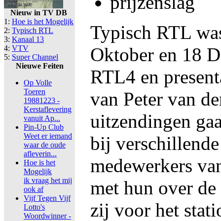
prijzenslag
Nieuw in TV DB
1:
Hoe is het Mogelijk
Typisch RTL was 
2:
Typisch RTL
3:
Kanaal 13
4:
VTV
Oktober en 18 
5:
Super Channel
Nieuwe Feiten
RTL4 en presenta
Op Volle
Toeren
van Peter van der
19881223 -
Kerstaflevering
uitzendingen gaa
vanuit Ap...
Pin-Up Club
Weet er iemand
bij verschillende
waar de oude
afleverin...
medewerkers van
Hoe is het
Mogelijk
ik vraag het mij
met hun over de
ook af
Vijf Tegen Vijf
zij voor het stat
Lotto's
Woordwinner -