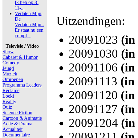
Ik heb op 3-
11-...
Verlaten Mijn,
Uitzendingen:
De
Verlaten Mijn -
Er staat nu een
compl...
20091023
(in
Televisie / Video
20091030
(in
Show
Cabaret & Humor
Comedy
20091106
(in
Jeugd
Muziek
20091113
(in
Omroepen
Programma Leaders
Reclame
20091120
(in
Loeki
Reality
20091127
(in
Quiz
Science Fiction
Cartoon & Animatie
20091204
(in
Actie & Drama
Actualiteit
20091211
(in
Documentaire