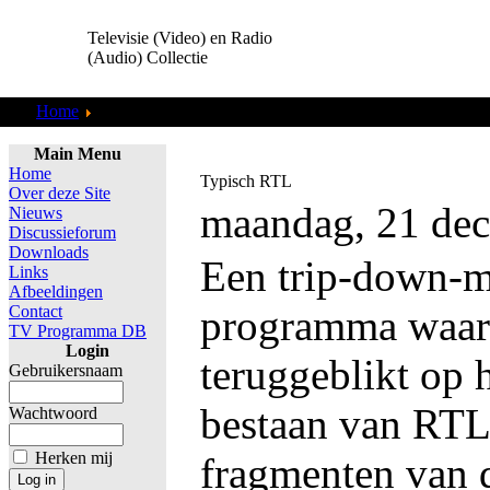
Televisie (Video) en Radio
(Audio) Collectie
Home
Tapes Doorkijken
Main Menu
Home
Typisch RTL
Over deze Site
maandag, 21 de
Nieuws
Discussieforum
Downloads
Een trip-down-
Links
Afbeeldingen
Contact
programma waari
TV Programma DB
Login
teruggeblikt op h
Gebruikersnaam
bestaan van RTL
Wachtwoord
Herken mij
fragmenten van 