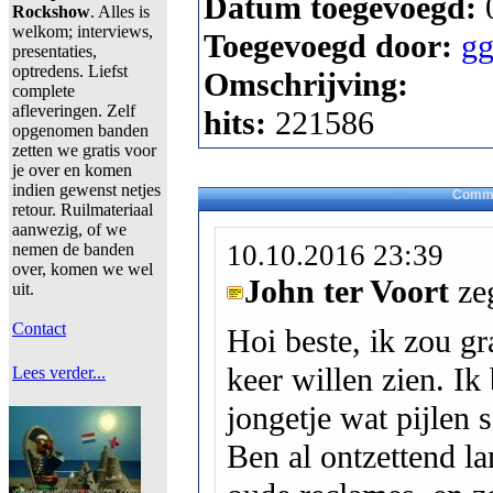
Datum toegevoegd:
Rockshow
. Alles is
welkom; interviews,
Toegevoegd door:
gg
presentaties,
optredens. Liefst
Omschrijving:
complete
afleveringen. Zelf
hits:
221586
opgenomen banden
zetten we gratis voor
je over en komen
indien gewenst netjes
Comme
retour. Ruilmateriaal
aanwezig, of we
10.10.2016 23:39
nemen de banden
over, komen we wel
John ter Voort
ze
uit.
Contact
Hoi beste, ik zou gr
keer willen zien. Ik
Lees verder...
jongetje wat pijlen 
Ben al ontzettend l