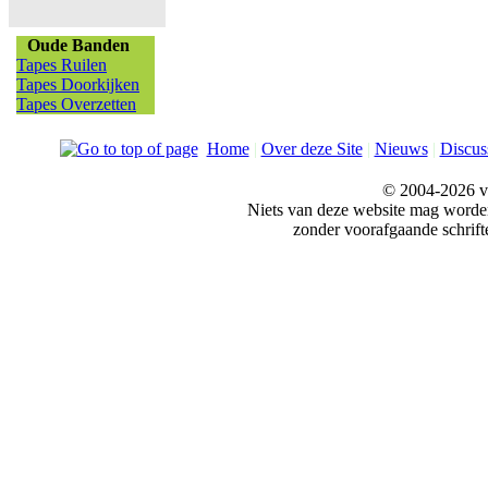
Oude Banden
Tapes Ruilen
Tapes Doorkijken
Tapes Overzetten
Home
|
Over deze Site
|
Nieuws
|
Discus
© 2004-2026 v
Niets van deze website mag word
zonder voorafgaande schrift