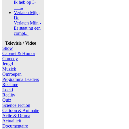
Ik heb op 3-
11-...
Verlaten Mijn,
De
Verlaten Mijn -
Er staat nu een
compl...
Televisie / Video
Show
Cabaret & Humor
Comedy
Jeugd
Muziek
Omroepen
Programma Leaders
Reclame
Loeki
Reality
Quiz
Science Fiction
Cartoon & Animatie
Actie & Drama
Actualiteit
Documentaire