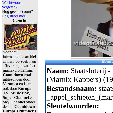
Wachtwoord
vergeten?
Nog geen account?
Registreer hier.
Gezocht!
Voor het
internationale archief
zijn wij op zoek naar
Eigens
afleveringen van het
Naam:
Staatsloterij 
muziekprogramma
Countdown
zoals
(Marnix Kappers) (19
uitgezonden door
Veronica
en later
Bestandsnaam:
staat
ook door
Europa
TV
,
Music Box
,
_appel_schieten_(mar
Super Channel
en
Sky Channel
onder
Sleutelwoorden:
de titel
Countdown
Europe's Number 1