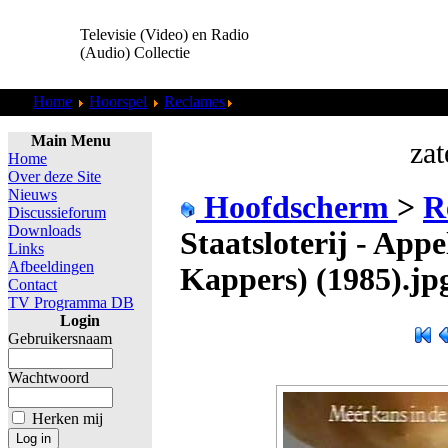
Televisie (Video) en Radio
(Audio) Collectie
Home
Hoorspel
Reclames
Staatsloterij - Appel Schieten (M
Main Menu
zat
Home
Over deze Site
Nieuws
Hoofdscherm
>
R
Discussieforum
Downloads
Staatsloterij - App
Links
Afbeeldingen
Kappers) (1985).jp
Contact
TV Programma DB
Login
Gebruikersnaam
Wachtwoord
Herken mij