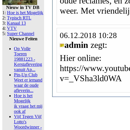
oude reclames, en z
Nieuw in TV DB
weer. Met vriendeli
1:
Hoe is het Mogelijk
2:
Typisch RTL
3:
Kanaal 13
4:
VTV
5:
Super Channel
06.12.2018 10:28
Nieuwe Feiten
admin
zegt:
Op Volle
Toeren
Hier online:
19881223 -
Kerstaflevering
https://www.youtub
vanuit Ap...
Pin-Up Club
v=_VSha3ld0WA
Weet er iemand
waar de oude
afleverin...
Hoe is het
Mogelijk
ik vraag het mij
ook af
Vijf Tegen Vijf
Lotto's
Woordwinner -