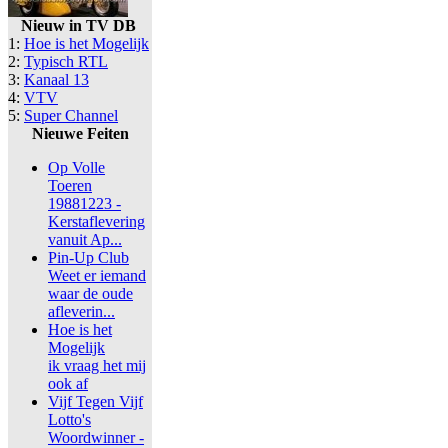
Nieuw in TV DB
1:
Hoe is het Mogelijk
2:
Typisch RTL
3:
Kanaal 13
4:
VTV
5:
Super Channel
Nieuwe Feiten
Op Volle
Toeren
19881223 -
Kerstaflevering
vanuit Ap...
Pin-Up Club
Weet er iemand
waar de oude
afleverin...
Hoe is het
Mogelijk
ik vraag het mij
ook af
Vijf Tegen Vijf
Lotto's
Woordwinner -