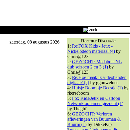
Recente Discussie
zaterdag, 08 augustus 2026
1:
Re:FOX Kids - Jetix -
Nickelodeon materiaal (4)
by
Chris@123
2:
GEZOCHT: Medabots NL
dub seizoen 2 en 3 (1)
by
Chris@123
3:
Re:Hoe maak ik videobanden
digitaal? (2)
by ggouweloos
4:
Huisje Boompje Beestje (1)
by
rkerseboom
5:
Fox Kids/Jetix en Cartoon
Network opnamen gezocht (1)
by Thegbf
6:
GEZOCHT: Verloren
afleveringen van Buurman &
Buurm (1)
by DikkeKip
Tweets van @videoenaudio