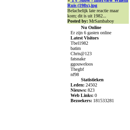
TV Show - Interview Willem
Ruis (198x).jpg
Belachelijk late reactie maar
kom; dit is uit 1982...
Posted by:
MrSambaboy
Nu Online
Er zijn 6 gasten online
Latest Visitors
Tbel1982
batim
Chris@123
fatsnake
ggouweloos
Thegbf
nf98
Statistieken
Leden:
24502
Nieuws:
823
Web Links:
0
Bezoekers:
181533281