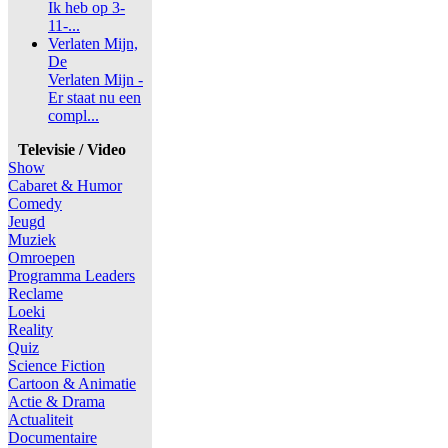
Ik heb op 3-
11-...
Verlaten Mijn,
De
Verlaten Mijn -
Er staat nu een
compl...
Televisie / Video
Show
Cabaret & Humor
Comedy
Jeugd
Muziek
Omroepen
Programma Leaders
Reclame
Loeki
Reality
Quiz
Science Fiction
Cartoon & Animatie
Actie & Drama
Actualiteit
Documentaire