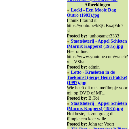
Afbeeldingen
Loeki - Een Mooie Dag
Outro (1993).jpg
I think I found it
https://youtu.be/bEjGBxajF4c?
si...
Posted by:
junhogamer3333
Staatsloterij - Appel Schieten
(Marnix Kappers) (1985).jpg
Hier online:
https://www.youtube.com/watch?
v=_VSha...
Posted by:
admin
Lotto - Krasloten in de
Toekomst (Serge Henri Falcke)
(1997).jpg
Wie heeft dit reclamefilmpje voor
mij op DVD of MP...
Posted by:
B.Tol
Staatsloterij - Appel Schieten
(Marnix Kappers) (1985).jpg
Hoi beste, ik zou graag dit
filmpje een keer wille...
Posted by:
John ter Voort