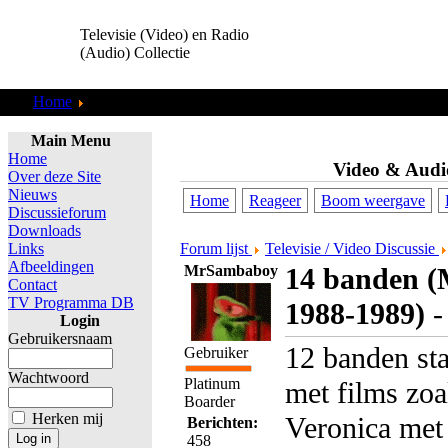
Televisie (Video) en Radio
(Audio) Collectie
Home
Discussieforum
Main Menu
Home
Video & Audi
Over deze Site
Nieuws
Home
Reageer
Boom weergave
Discussieforum
Downloads
Links
Forum lijst
Televisie / Video Discussie
Afbeeldingen
MrSambaboy
14 banden (
Contact
TV Programma DB
1988-1989)
Login
Gebruikersnaam
12 banden st
Gebruiker
Wachtwoord
Platinum
met films zoa
Boarder
Herken mij
Veronica met
Berichten:
458