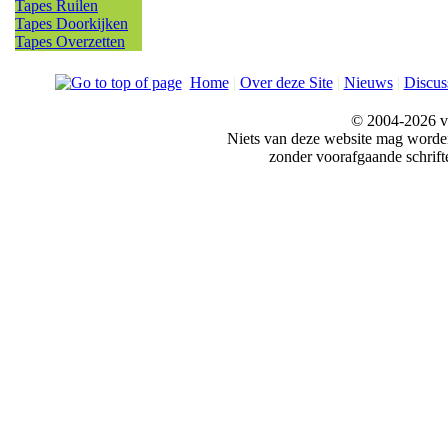
Tapes Ruilen
Tapes Doorkijken
Tapes Overzetten
Home
|
Over deze Site
|
Nieuws
|
Discus
© 2004-2026 v
Niets van deze website mag word
zonder voorafgaande schrift