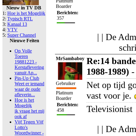
Platinum
Boarder
Nieuw in TV DB
Berichten:
1:
Hoe is het Mogelijk
357
2:
Typisch RTL
3:
Kanaal 13
4:
VTV
| | De Adm
5:
Super Channel
Nieuwe Feiten
schr
Op Volle
Toeren
MrSambaboy
Re:14 bande
19881223 -
Kerstaflevering
1988-1989)
vanuit Ap...
Pin-Up Club
Net op tijd g
Gebruiker
Weet er iemand
waar de oude
Platinum
vast voor je.
afleverin...
Boarder
Hoe is het
Berichten:
Mogelijk
Televisionist
458
ik vraag het mij
ook af
Vijf Tegen Vijf
| | De Adm
Lotto's
Woordwinner -