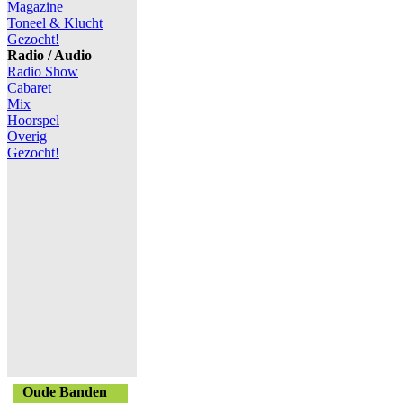
Magazine
Toneel & Klucht
Gezocht!
Radio / Audio
Radio Show
Cabaret
Mix
Hoorspel
Overig
Gezocht!
Oude Banden