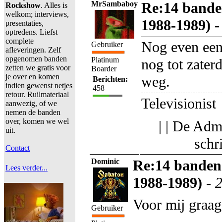
MrSambaboy
Re:14 bande
Rockshow
. Alles is
welkom; interviews,
1988-1989)
presentaties,
optredens. Liefst
complete
Nog even een 
Gebruiker
afleveringen. Zelf
opgenomen banden
Platinum
nog tot zaterd
zetten we gratis voor
Boarder
je over en komen
weg.
Berichten:
indien gewenst netjes
458
retour. Ruilmateriaal
Televisionist
aanwezig, of we
nemen de banden
over, komen we wel
| | De Adm
uit.
schr
Contact
Dominic
Re:14 banden
Lees verder...
1988-1989)
-
2
Voor mij graag
Gebruiker