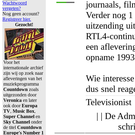
journaals, fi
Wachtwoord
vergeten?
Verder nog 1
Nog geen account?
Registreer hier.
uitzending ui
Gezocht!
RTL4-continu
een afleveri
opname 1993
Voor het
internationale archief
zijn wij op zoek naar
Wie interesse
afleveringen van het
muziekprogramma
dus snel reag
Countdown
zoals
uitgezonden door
Televisionist
Veronica
en later
ook door
Europa
TV
,
Music Box
,
| | De Adm
Super Channel
en
Sky Channel
onder
schr
de titel
Countdown
Europe's Number 1