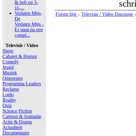
schr
Ik heb op 3-
11-...
Verlaten Mijn,
Forum lijst
Televisie / Video Discussie
De
Verlaten Mijn -
Er staat nu een
compl...
Televisie / Video
Show
Cabaret & Humor
Comedy
Jeugd
Muziek
Omroepen
Programma Leaders
Reclame
Loeki
Reality
Quiz
Science Fiction
Cartoon & Animatie
Actie & Drama
Actualiteit
Documentaire