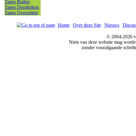
Tapes Ruilen
Tapes Doorkijken
Tapes Overzetten
Home
|
Over deze Site
|
Nieuws
|
Discus
© 2004-2026 v
Niets van deze website mag word
zonder voorafgaande schrift