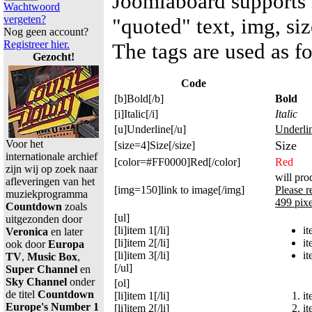
Joomlaboard supports li
Wachtwoord
vergeten?
"quoted" text, img, siz
Nog geen account?
Registreer hier.
The tags are used as f
Gezocht!
Code
[b]Bold[/b]
Bold
[i]Italic[/i]
Italic
[u]Underline[/u]
Underli
Voor het
Size
[size=4]Size[/size]
internationale archief
[color=#FF0000]Red[/color]
Red
zijn wij op zoek naar
will pro
afleveringen van het
[img=150]link to image[/img]
Please 
muziekprogramma
499 pixe
Countdown
zoals
[ul]
uitgezonden door
[li]item 1[/li]
it
Veronica
en later
[li]item 2[/li]
it
ook door
Europa
[li]item 3[/li]
it
TV
,
Music Box
,
[/ul]
Super Channel
en
Sky Channel
onder
[ol]
de titel
Countdown
[li]item 1[/li]
it
Europe's Number 1
[li]item 2[/li]
it