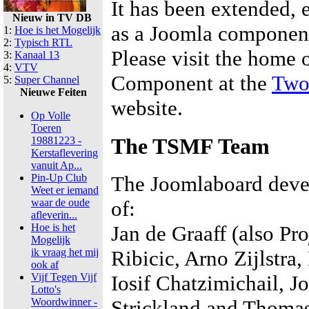
It has been extended, 
Nieuw in TV DB
as a Joomla component
1:
Hoe is het Mogelijk
2:
Typisch RTL
Please visit the home 
3:
Kanaal 13
4:
VTV
Component at the
Two
5:
Super Channel
Nieuwe Feiten
website.
Op Volle
Toeren
The TSMF Team
19881223 -
Kerstaflevering
vanuit Ap...
Pin-Up Club
The Joomlaboard deve
Weet er iemand
waar de oude
of:
afleverin...
Hoe is het
Jan de Graaff (also Pr
Mogelijk
ik vraag het mij
Ribicic, Arno Zijlstra
ook af
Vijf Tegen Vijf
Iosif Chatzimichail, 
Lotto's
Woordwinner -
Strickland and Thoma