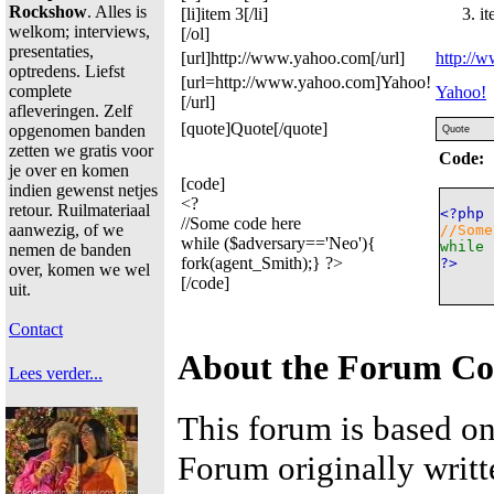
Rockshow
. Alles is
[li]item 3[/li]
it
welkom; interviews,
[/ol]
presentaties,
[url]http://www.yahoo.com[/url]
http://
optredens. Liefst
[url=http://www.yahoo.com]Yahoo!
complete
Yahoo!
[/url]
afleveringen. Zelf
[quote]Quote[/quote]
opgenomen banden
Quote
zetten we gratis voor
Code:
je over en komen
[code]
indien gewenst netjes
<?
retour. Ruilmateriaal
<?php
//Some code here
aanwezig, of we
//Some
while ($adversary=='Neo'){
while 
nemen de banden
fork(agent_Smith);} ?>
?>
over, komen we wel
[/code]
uit.
Contact
About the Forum C
Lees verder...
This forum is based o
Forum originally writt