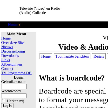
Televisie (Video) en Radio
(Audio) Collectie
Home
Discussieforum
Main Menu
vr
Home
Over deze Site
Video & Audio
Nieuws
Discussieforum
Downloads
Home
Toon laatste berichten
Regels
Links
Afbeeldingen
Contact
TV Programma DB
What is boardcode?
Login
Gebruikersnaam
Boardcode are special 
Wachtwoord
to format your message
Herken mij