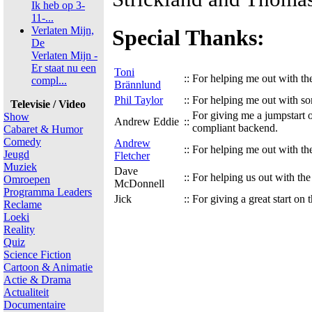
Ik heb op 3-
11-...
Verlaten Mijn,
Special Thanks:
De
Verlaten Mijn -
Er staat nu een
Toni
::
For helping me out with t
compl...
Brännlund
Phil Taylor
::
For helping me out with so
Televisie / Video
For giving me a jumpstart
Show
Andrew Eddie
::
compliant backend.
Cabaret & Humor
Comedy
Andrew
::
For helping me out with t
Jeugd
Fletcher
Muziek
Dave
::
For helping us out with t
Omroepen
McDonnell
Programma Leaders
Jick
::
For giving a great start on
Reclame
Loeki
Reality
Quiz
Science Fiction
Cartoon & Animatie
Actie & Drama
Actualiteit
Documentaire