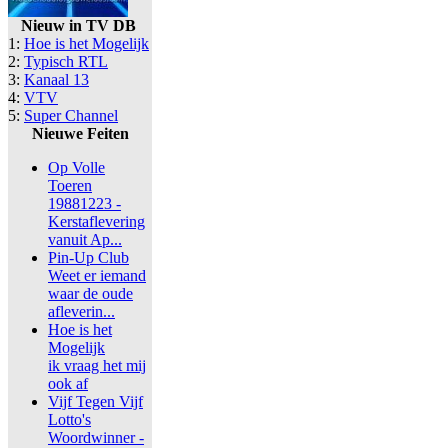
Nieuw in TV DB
1:
Hoe is het Mogelijk
2:
Typisch RTL
3:
Kanaal 13
4:
VTV
5:
Super Channel
Nieuwe Feiten
Op Volle
Toeren
19881223 -
Kerstaflevering
vanuit Ap...
Pin-Up Club
Weet er iemand
waar de oude
afleverin...
Hoe is het
Mogelijk
ik vraag het mij
ook af
Vijf Tegen Vijf
Lotto's
Woordwinner -