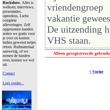
Rockshow
. Alles is
vriendengroe
welkom; interviews,
presentaties,
vakantie gewees
optredens. Liefst
complete
afleveringen. Zelf
De uitzending h
opgenomen banden
zetten we gratis voor
VHS staan.
je over en komen
indien gewenst netjes
retour. Ruilmateriaal
aanwezig, of we
Alleen geregistreerde gebrui
nemen de banden
over, komen we wel
uit.
< Vorige
Contact
Lees verder...