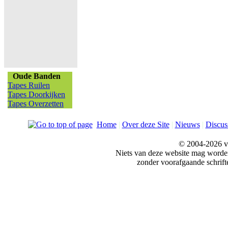
Oude Banden
Tapes Ruilen
Tapes Doorkijken
Tapes Overzetten
Home
|
Over deze Site
|
Nieuws
|
Discus
© 2004-2026 v
Niets van deze website mag word
zonder voorafgaande schrift