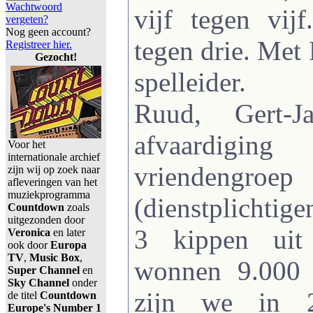
Wachtwoord
vijf tegen vij
vergeten?
Nog geen account?
tegen drie. Met 
Registreer hier.
Gezocht!
spelleider.
Ruud, Gert-
afvaardigi
Voor het
internationale archief
vrienden
zijn wij op zoek naar
afleveringen van het
muziekprogramma
(dienstplichtig
Countdown
zoals
uitgezonden door
3 kippen uit
Veronica
en later
ook door
Europa
TV
,
Music Box
,
wonnen 9.000 
Super Channel
en
Sky Channel
onder
zijn we in 
de titel
Countdown
Europe's Number 1