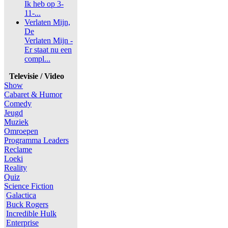
Ik heb op 3-
11-...
Verlaten Mijn,
De
Verlaten Mijn -
Er staat nu een
compl...
Televisie / Video
Show
Cabaret & Humor
Comedy
Jeugd
Muziek
Omroepen
Programma Leaders
Reclame
Loeki
Reality
Quiz
Science Fiction
Galactica
Buck Rogers
Incredible Hulk
Enterprise