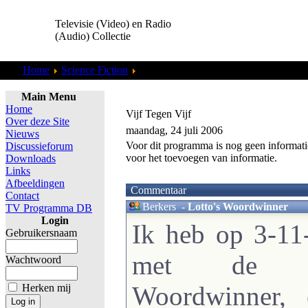
Televisie (Video) en Radio
(Audio) Collectie
Home
Science Fiction
Star Trek TOS
Main Menu
Home
Vijf Tegen Vijf
Over deze Site
maandag, 24 juli 2006
Nieuws
Voor dit programma is nog geen informati
Discussieforum
voor het toevoegen van informatie.
Downloads
Links
Afbeeldingen
Commentaar
Contact
Berkers
-
Lotto's Woordwinner
TV Programma DB
Login
Ik heb op 3-1
Gebruikersnaam
met de qu
Wachtwoord
Woordwinner, 
Herken mij