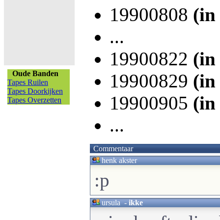
19900808
(in
...
19900822
(in
Oude Banden
19900829
(in
Tapes Ruilen
Tapes Doorkijken
19900905
(in
Tapes Overzetten
...
Commentaar
henk akster
:p
ursula
-
ikke