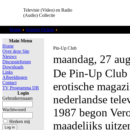
Televisie (Video) en Radio
(Audio) Collectie
Home
Science Fiction
Star Trek TOS
Main Menu
Home
Pin-Up Club
Over deze Site
maandag, 27 aug
Nieuws
Discussieforum
Downloads
De Pin-Up Club 
Links
Afbeeldingen
Contact
erotische magazi
TV Programma DB
Login
nederlandse telev
Gebruikersnaam
1987 begon Vero
Wachtwoord
Herken mij
maadelijks uitze