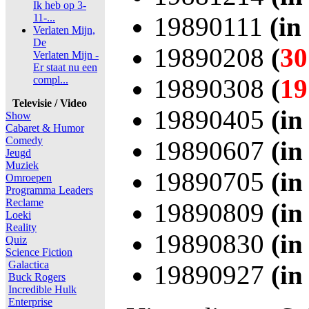
Ik heb op 3-
11-...
19890111
(in
Verlaten Mijn,
De
19890208
(
30
Verlaten Mijn -
Er staat nu een
compl...
19890308
(
19
Televisie / Video
19890405
(in
Show
Cabaret & Humor
Comedy
19890607
(in
Jeugd
Muziek
19890705
(in
Omroepen
Programma Leaders
Reclame
19890809
(in
Loeki
Reality
19890830
(in
Quiz
Science Fiction
Galactica
19890927
(in
Buck Rogers
Incredible Hulk
Enterprise