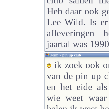
club samen me
Heb daar ook g
Lee Wild. Is e
afleveringen 
jaartal was 199
germ
-
pin up club
ik zoek ook o
van de pin up c
en het eide als
wie weet waar
halen ik weet h