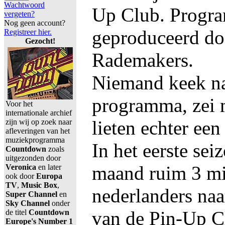
Wachtwoord
Up Club. Progr
vergeten?
Nog geen account?
geproduceerd do
Registreer hier.
Gezocht!
Rademakers.
Niemand keek na
programma, zei m
Voor het
internationale archief
lieten echter een
zijn wij op zoek naar
afleveringen van het
muziekprogramma
In het eerste sei
Countdown
zoals
uitgezonden door
maand ruim 3 mi
Veronica
en later
ook door
Europa
TV
,
Music Box
,
nederlanders naa
Super Channel
en
Sky Channel
onder
van de Pin-Up C
de titel
Countdown
Europe's Number 1