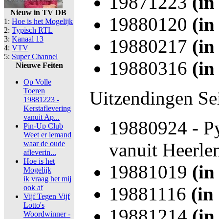
19871223
(in
Nieuw in TV DB
19880120
(in
1:
Hoe is het Mogelijk
2:
Typisch RTL
3:
Kanaal 13
19880217
(in
4:
VTV
5:
Super Channel
19880316
(in
Nieuwe Feiten
Op Volle
Toeren
Uitzendingen Se
19881223 -
Kerstaflevering
vanuit Ap...
19880924 - P
Pin-Up Club
Weet er iemand
waar de oude
vanuit Heerle
afleverin...
Hoe is het
19881019
(in
Mogelijk
ik vraag het mij
ook af
19881116
(in
Vijf Tegen Vijf
Lotto's
19881214
(in
Woordwinner -