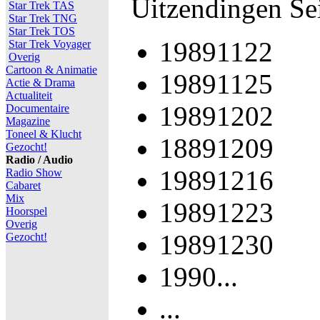
Uitzendingen Se
Star Trek TAS
Star Trek TNG
Star Trek TOS
19891122
Star Trek Voyager
Overig
Cartoon & Animatie
19891125
Actie & Drama
Actualiteit
19891202
Documentaire
Magazine
Toneel & Klucht
18891209
Gezocht!
Radio / Audio
19891216
Radio Show
Cabaret
Mix
19891223
Hoorspel
Overig
19891230
Gezocht!
1990...
...