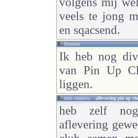
volgens mij wel
veels te jong m
en sqacsend.
Dominic
Ik heb nog div
van Pin Up Cl
liggen.
mira vankova
-
aflevering pin up cl
heb zelf no
aflevering gewe