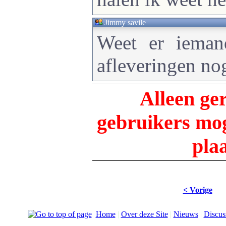
Jimmy savile
Weet er iema
afleveringen nog
Alleen ge
gebruikers m
pla
< Vorige
Home
|
Over deze Site
|
Nieuws
|
Discus