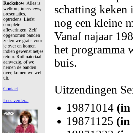
Rockshow
. Alles is
schatting keken 
welkom; interviews,
presentaties,
nog een kleine 
optredens. Liefst
complete
afleveringen. Zelf
Vanaf najaar 198
opgenomen banden
zetten we gratis voor
het programma w
je over en komen
indien gewenst netjes
retour. Ruilmateriaal
buis.
aanwezig, of we
nemen de banden
over, komen we wel
uit.
Uitzendingen Se
Contact
Lees verder...
19871014
(in
19871125
(in