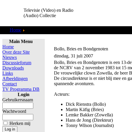
Televisie (Video) en Radio
(Audio) Collectie
Home
TV Programma DB
Main Menu
Home
Bollo, Bries en Bondgenoten
Over deze Site
dinsdag, 31 juli 2007
Nieuws
Bollo, Bries en Bondgenoten is een 13-del
Discussieforum
de NCRV van 2 november 1983 tot 15 me
Downloads
De vrouwelijke clown Zowella, de beer Bol
Links
De circusdirekteur is er niet blij mee en 
Afbeeldingen
spannende avonturen.
Contact
TV Programma DB
Acteurs:
Login
Gebruikersnaam
Dick Rienstra (Bollo)
Martin Käfig (Bries)
Wachtwoord
Lemke Bakker (Zowella)
Hans de Jong (Direkteur)
Herken mij
Tonny Wilson (Journalist)