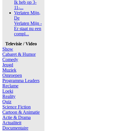
Ik heb op 3-
11-...
Verlaten Mijn,
De
Verlaten Mijn -
Er staat nu een
compl...
Televisie / Video
Show
Cabaret & Humor
Comedy
Jeugd
Muziek
Omroepen
Programma Leaders
Reclame
Loeki
Reality
Quiz
Science Fiction
Cartoon & Animatie
Actie & Drama
Actualiteit
Documentaire