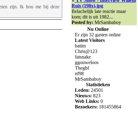
TV Show - Interview Willem
Ruis (198x).jpg
ten zijn. Ik hou me bij deze
Belachelijk late reactie maar
kom; dit is uit 1982...
Posted by:
MrSambaboy
Nu Online
Er zijn 32 gasten online
Latest Visitors
batim
Chris@123
fatsnake
ggouweloos
Thegbf
nf98
MrSambaboy
Statistieken
Leden:
24501
Nieuws:
823
Web Links:
0
Bezoekers:
181455864