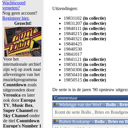
Wachtwoord
vergeten?
Uitzendingen:
Nog geen account?
Registreer hier.
19831102
(in collectie)
Gezocht!
19831207
(in collectie)
19840111
(in collectie)
19840215
(in collectie)
19840321
(in collectie)
19840425
19840530
19841017
Voor het
19841121
(in collectie)
internationale archief
19850130
(in collectie)
zijn wij op zoek naar
19850306
(in collectie)
afleveringen van het
19850410
(in collectie)
muziekprogramma
19850515
(in collectie)
Countdown
zoals
De serie is in de jaren '90 opnieuw uitge
uitgezonden door
Veronica
en later
Commentaar
ook door
Europa
Wiebrigje van der Werf
-
Bollo , Bri
TV
,
Music Box
,
Super Channel
en
Komt de serie Bollo , Bries en Bondgenot
Sky Channel
onder
de titel
Countdown
Ruben Koskamp
-
Bollo , Bries en
Europe's Number 1