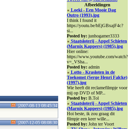
Afbeeldingen
Loeki - Een Mooie Dag
Outro (1993).jpg
I think I found it
https://youtu.be/bEjGBxajF4c?
si...
Posted by:
junhogamer3333
Staatsloterij - Appel Schieten
(Marnix Kappers) (1985).jpg
Hier online:
https://www.youtube.com/watch?
v=_VSha...
Posted by:
admin
Lotto - Krasloten in de
Toekomst (Serge Henri Falcke)
(1997).jpg
Wie heeft dit reclamefilmpje voor
mij op DVD of MP...
Posted by:
B.Tol
Staatsloterij - Appel Schieten
|
2007-08-13 08:45:34
(Marnix Kappers) (1985).jpg
Hoi beste, ik zou graag dit
filmpje een keer wille...
|
2007-12-05 08:08:30
Posted by:
John ter Voort