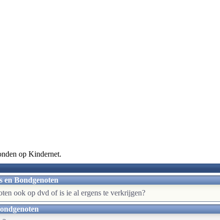
zonden op Kindernet.
es en Bondgenoten
en ook op dvd of is ie al ergens te verkrijgen?
 Bondgenoten