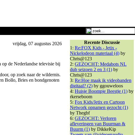
Recente Discussie
vrijdag, 07 augustus 2026
1:
Re:FOX Kids - Jetix -
Nickelodeon materiaal (4)
by
Chris@123
 op de Nederlandse televisie bij
2:
GEZOCHT: Medabots NL
dub seizoen 2 en 3 (1)
by
door, op zoek naar de wildernis.
Chris@123
even Bollo, Bries en bondgenoten
3:
Re:Hoe maak ik videobanden
digitaal? (2)
by ggouweloos
4:
Huisje Boompje Beestje (1)
by
rkerseboom
5:
Fox Kids/Jetix en Cartoon
Network opnamen gezocht (1)
by Thegbf
6:
GEZOCHT: Verloren
afleveringen van Buurman &
Buurm (1)
by DikkeKip
Tweets van @videoenaudio