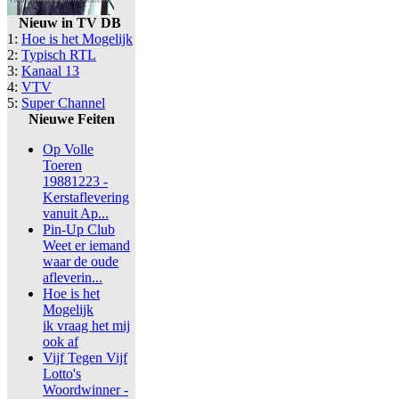
Nieuw in TV DB
1:
Hoe is het Mogelijk
2:
Typisch RTL
3:
Kanaal 13
4:
VTV
5:
Super Channel
Nieuwe Feiten
Op Volle
Toeren
19881223 -
Kerstaflevering
vanuit Ap...
Pin-Up Club
Weet er iemand
waar de oude
afleverin...
Hoe is het
Mogelijk
ik vraag het mij
ook af
Vijf Tegen Vijf
Lotto's
Woordwinner -