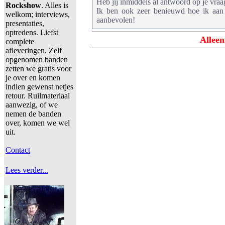
Heb jij inmiddels al antwoord op je vraa
Rockshow
. Alles is
Ik ben ook zeer benieuwd hoe ik aan 
welkom; interviews,
aanbevolen!
presentaties,
optredens. Liefst
Alleen
complete
afleveringen. Zelf
opgenomen banden
zetten we gratis voor
je over en komen
indien gewenst netjes
retour. Ruilmateriaal
aanwezig, of we
nemen de banden
over, komen we wel
uit.
Contact
Lees verder...