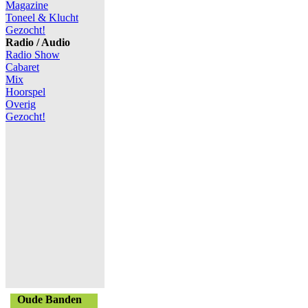
Magazine
Toneel & Klucht
Gezocht!
Radio / Audio
Radio Show
Cabaret
Mix
Hoorspel
Overig
Gezocht!
Oude Banden