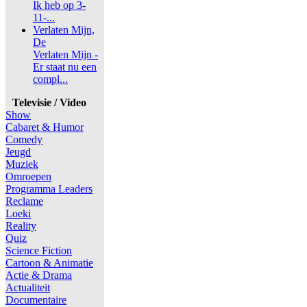
Ik heb op 3-
11-...
Verlaten Mijn,
De
Verlaten Mijn -
Er staat nu een
compl...
Televisie / Video
Show
Cabaret & Humor
Comedy
Jeugd
Muziek
Omroepen
Programma Leaders
Reclame
Loeki
Reality
Quiz
Science Fiction
Cartoon & Animatie
Actie & Drama
Actualiteit
Documentaire