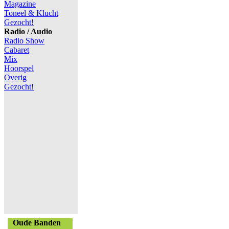
Magazine
Toneel & Klucht
Gezocht!
Radio / Audio
Radio Show
Cabaret
Mix
Hoorspel
Overig
Gezocht!
Oude Banden