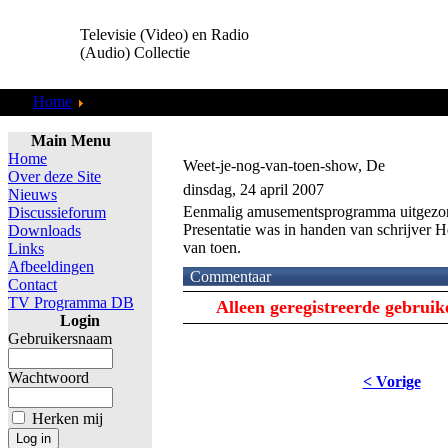
Televisie (Video) en Radio
(Audio) Collectie
Home
TV Programma DB
Main Menu
Home
Weet-je-nog-van-toen-show, De
Over deze Site
dinsdag, 24 april 2007
Nieuws
Eenmalig amusementsprogramma uitgezo
Discussieforum
Presentatie was in handen van schrijver He
Downloads
van toen.
Links
Afbeeldingen
Commentaar
Contact
TV Programma DB
Alleen geregistreerde gebrui
Login
Gebruikersnaam
Wachtwoord
< Vorige
Herken mij