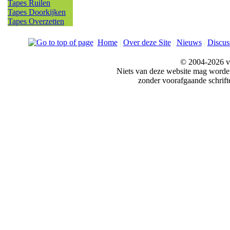
Tapes Ruilen
Tapes Doorkijken
Tapes Overzetten
Home
|
Over deze Site
|
Nieuws
|
Discus
© 2004-2026 v
Niets van deze website mag word
zonder voorafgaande schrift