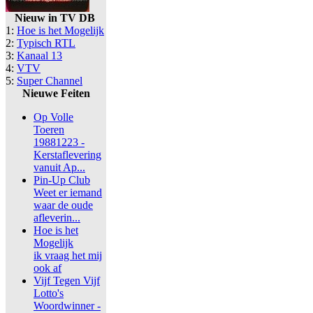
Nieuw in TV DB
1:
Hoe is het Mogelijk
2:
Typisch RTL
3:
Kanaal 13
4:
VTV
5:
Super Channel
Nieuwe Feiten
Op Volle
Toeren
19881223 -
Kerstaflevering
vanuit Ap...
Pin-Up Club
Weet er iemand
waar de oude
afleverin...
Hoe is het
Mogelijk
ik vraag het mij
ook af
Vijf Tegen Vijf
Lotto's
Woordwinner -