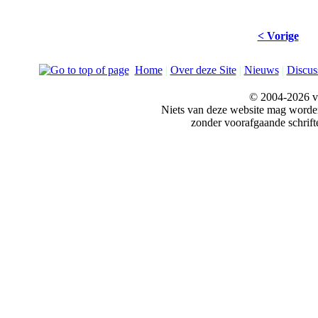
< Vorige
Home
|
Over deze Site
|
Nieuws
|
Discus
© 2004-2026 v
Niets van deze website mag word
zonder voorafgaande schrift