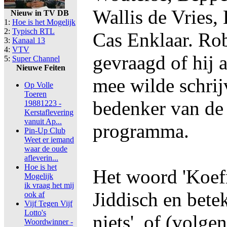
Wallis de Vries,
Nieuw in TV DB
1:
Hoe is het Mogelijk
2:
Typisch RTL
Cas Enklaar. Ro
3:
Kanaal 13
4:
VTV
gevraagd of hij
5:
Super Channel
Nieuwe Feiten
mee wilde schrij
Op Volle
Toeren
bedenker van de 
19881223 -
Kerstaflevering
vanuit Ap...
programma.
Pin-Up Club
Weet er iemand
waar de oude
afleverin...
Hoe is het
Het woord 'Koef
Mogelijk
ik vraag het mij
Jiddisch en bete
ook af
Vijf Tegen Vijf
Lotto's
niets', of (volge
Woordwinner -