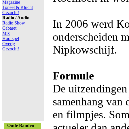
Magazine
Toneel & Klucht
Gezocht!
Radio / Audio
In 2006 werd K
Radio Show
Cabaret
onderscheiden m
Mix
Hoorspel
Overig
Nipkowschijf.
Gezocht!
Formule
De uitzendingen 
samenhang van d
en filmpjes. Som
actueler dan and
Oude Banden