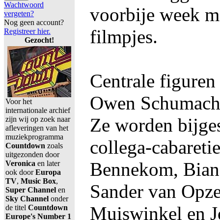
Wachtwoord
voorbije week m
vergeten?
Nog geen account?
filmpjes.
Registreer hier.
Gezocht!
Centrale figuren
Owen Schumache
Voor het
internationale archief
Ze worden bijge
zijn wij op zoek naar
afleveringen van het
muziekprogramma
collega-cabaretie
Countdown
zoals
uitgezonden door
Bennekom, Bian
Veronica
en later
ook door
Europa
TV
,
Music Box
,
Sander van Opze
Super Channel
en
Sky Channel
onder
Muiswinkel en J
de titel
Countdown
Europe's Number 1