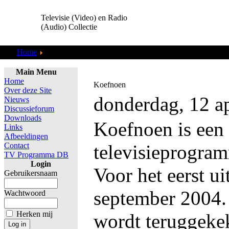
Televisie (Video) en Radio
(Audio) Collectie
Home
TV Programma DB
Main Menu
Home
Koefnoen
Over deze Site
donderdag, 12 a
Nieuws
Discussieforum
Downloads
Koefnoen is een 
Links
Afbeeldingen
Contact
televisieprogra
TV Programma DB
Login
Voor het eerst u
Gebruikersnaam
september 2004.
Wachtwoord
Herken mij
wordt teruggeke