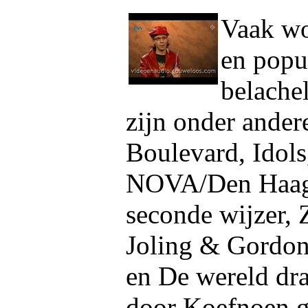
Vaak wo
en popu
belache
zijn onder ander
Boulevard, Idol
NOVA/Den Haag 
seconde wijzer,
Joling & Gordon
en De wereld dra
door Koefnoen ge