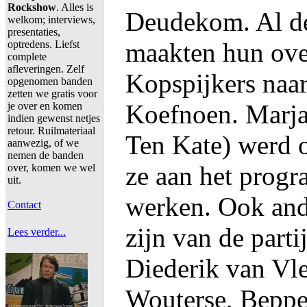
Rockshow
. Alles is
Deudekom. Al de
welkom; interviews,
presentaties,
maakten hun ov
optredens. Liefst
complete
afleveringen. Zelf
Kopspijkers naa
opgenomen banden
zetten we gratis voor
Koefnoen. Marj
je over en komen
indien gewenst netjes
retour. Ruilmateriaal
Ten Kate) werd 
aanwezig, of we
nemen de banden
ze aan het prog
over, komen we wel
uit.
werken. Ook and
Contact
zijn van de parti
Lees verder...
Diederik van Vle
Wouterse, Beppe