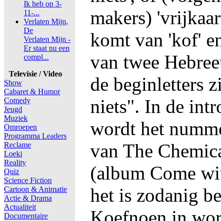
Ik heb op 3-
makers) 'vrijkaar
11-...
Verlaten Mijn,
De
komt van 'kof' e
Verlaten Mijn -
Er staat nu een
van twee Hebreeu
compl...
Televisie / Video
de beginletters z
Show
Cabaret & Humor
niets". In de in
Comedy
Jeugd
Muziek
wordt het numm
Omroepen
Programma Leaders
van The Chemica
Reclame
Loeki
Reality
(album Come wit
Quiz
Science Fiction
het is zodanig b
Cartoon & Animatie
Actie & Drama
Actualiteit
Koefnoen in wor
Documentaire