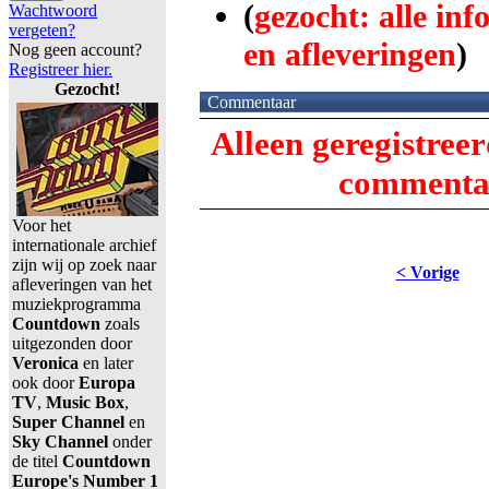
(
gezocht: alle in
Wachtwoord
vergeten?
en afleveringen
)
Nog geen account?
Registreer hier.
Gezocht!
Commentaar
Alleen geregistree
commentaa
Voor het
internationale archief
zijn wij op zoek naar
< Vorige
afleveringen van het
muziekprogramma
Countdown
zoals
uitgezonden door
Veronica
en later
ook door
Europa
TV
,
Music Box
,
Super Channel
en
Sky Channel
onder
de titel
Countdown
Europe's Number 1