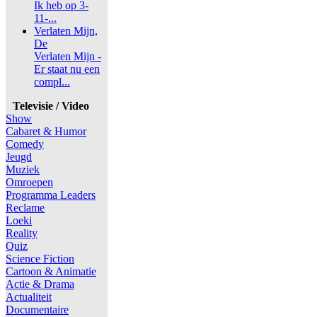
Ik heb op 3-
11-...
Verlaten Mijn,
De
Verlaten Mijn -
Er staat nu een
compl...
Televisie / Video
Show
Cabaret & Humor
Comedy
Jeugd
Muziek
Omroepen
Programma Leaders
Reclame
Loeki
Reality
Quiz
Science Fiction
Cartoon & Animatie
Actie & Drama
Actualiteit
Documentaire