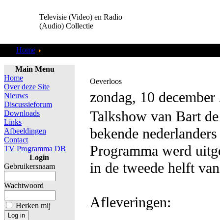
Televisie (Video) en Radio
(Audio) Collectie
Home
TV Programma DB
Main Menu
Home
Oeverloos
Over deze Site
zondag, 10 december
Nieuws
Discussieforum
Talkshow van Bart de 
Downloads
Links
bekende nederlanders 
Afbeeldingen
Contact
Programma werd uitg
TV Programma DB
Login
in de tweede helft van
Gebruikersnaam
Wachtwoord
Afleveringen:
Herken mij