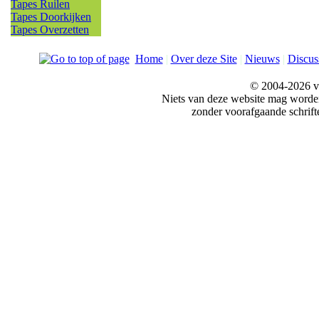
Tapes Ruilen
Tapes Doorkijken
Tapes Overzetten
Home
|
Over deze Site
|
Nieuws
|
Discus
© 2004-2026 v
Niets van deze website mag word
zonder voorafgaande schrift