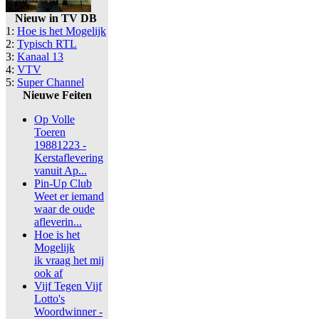
Nieuw in TV DB
1:
Hoe is het Mogelijk
2:
Typisch RTL
3:
Kanaal 13
4:
VTV
5:
Super Channel
Nieuwe Feiten
Op Volle
Toeren
19881223 -
Kerstaflevering
vanuit Ap...
Pin-Up Club
Weet er iemand
waar de oude
afleverin...
Hoe is het
Mogelijk
ik vraag het mij
ook af
Vijf Tegen Vijf
Lotto's
Woordwinner -