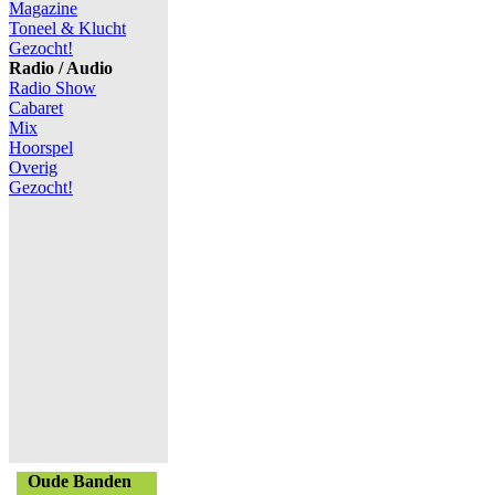
Magazine
Toneel & Klucht
Gezocht!
Radio / Audio
Radio Show
Cabaret
Mix
Hoorspel
Overig
Gezocht!
Oude Banden