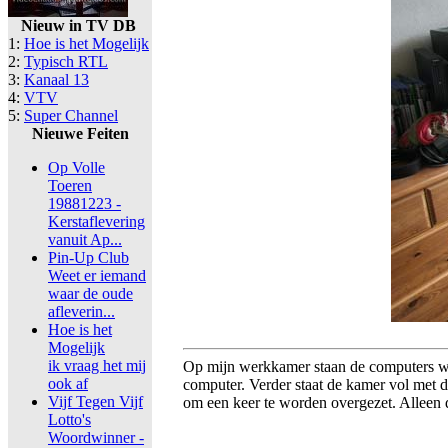
Nieuw in TV DB
1:
Hoe is het Mogelijk
2:
Typisch RTL
3:
Kanaal 13
4:
VTV
5:
Super Channel
Nieuwe Feiten
Op Volle
Toeren
19881223 -
Kerstaflevering
vanuit Ap...
Pin-Up Club
Weet er iemand
waar de oude
afleverin...
Hoe is het
Mogelijk
ik vraag het mij
Op mijn werkkamer staan de computers wa
ook af
computer. Verder staat de kamer vol met 
Vijf Tegen Vijf
om een keer te worden overgezet. Alleen 
Lotto's
Woordwinner -