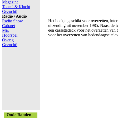
Magazine
Toneel & Klucht
Gezocht!
Radio / Audio
Het hoekje geschikt voor overzetten, inter
Radio Show
uitzending uit november 1985. Naast de t
Cabaret
een cassettedeck voor het overzetten van
Mix
voor het overzetten van hedendaagse tel
Hoorspel
Overig
Gezocht!
Oude Banden