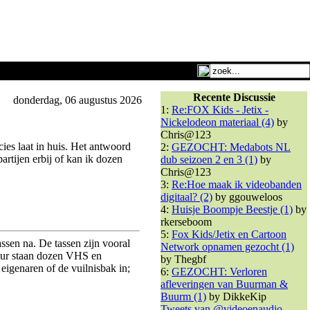
Recente Discussie
donderdag, 06 augustus 2026
1:
Re:FOX Kids - Jetix -
Nickelodeon materiaal (4)
by
Chris@123
ies laat in huis. Het antwoord
2:
GEZOCHT: Medabots NL
partijen erbij of kan ik dozen
dub seizoen 2 en 3 (1)
by
Chris@123
3:
Re:Hoe maak ik videobanden
digitaal? (2)
by ggouweloos
4:
Huisje Boompje Beestje (1)
by
rkerseboom
5:
Fox Kids/Jetix en Cartoon
ssen na. De tassen zijn vooral
Network opnamen gezocht (1)
eur staan dozen VHS en
by Thegbf
eigenaren of de vuilnisbak in;
6:
GEZOCHT: Verloren
afleveringen van Buurman &
Buurm (1)
by DikkeKip
Tweets van @videoenaudio