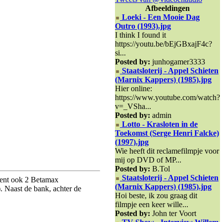
Afbeeldingen
Loeki - Een Mooie Dag
Outro (1993).jpg
I think I found it
https://youtu.be/bEjGBxajF4c?
si...
Posted by:
junhogamer3333
Staatsloterij - Appel Schieten
(Marnix Kappers) (1985).jpg
Hier online:
https://www.youtube.com/watch?
v=_VSha...
Posted by:
admin
Lotto - Krasloten in de
Toekomst (Serge Henri Falcke)
(1997).jpg
Wie heeft dit reclamefilmpje voor
mij op DVD of MP...
Posted by:
B.Tol
Staatsloterij - Appel Schieten
ment ook 2 Betamax
(Marnix Kappers) (1985).jpg
. Naast de bank, achter de
Hoi beste, ik zou graag dit
filmpje een keer wille...
Posted by:
John ter Voort