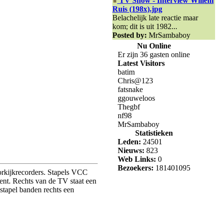
TV Show - Interview Willem
Ruis (198x).jpg
Belachelijk late reactie maar
kom; dit is uit 1982...
Posted by:
MrSambaboy
Nu Online
Er zijn 36 gasten online
Latest Visitors
batim
Chris@123
fatsnake
ggouweloos
Thegbf
nf98
MrSambaboy
Statistieken
Leden:
24501
Nieuws:
823
Web Links:
0
Bezoekers:
181401095
oorkijkrecorders. Stapels VCC
ent. Rechts van de TV staat een
tapel banden rechts een