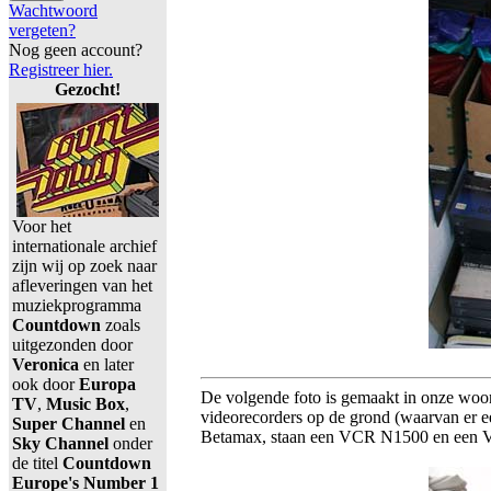
Wachtwoord
vergeten?
Nog geen account?
Registreer hier.
Gezocht!
Voor het
internationale archief
zijn wij op zoek naar
afleveringen van het
muziekprogramma
Countdown
zoals
uitgezonden door
Veronica
en later
ook door
Europa
De volgende foto is gemaakt in onze wo
TV
,
Music Box
,
videorecorders op de grond (waarvan er ee
Super Channel
en
Betamax, staan een VCR N1500 en een 
Sky Channel
onder
de titel
Countdown
Europe's Number 1