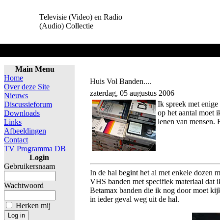
Televisie (Video) en Radio
(Audio) Collectie
Home
Main Menu
Home
Huis Vol Banden....
Over deze Site
zaterdag, 05 augustus 2006
Nieuws
Ik spreek met enige
Discussieforum
op het aantal moet i
Downloads
lenen van mensen. E
Links
Afbeeldingen
Contact
TV Programma DB
Login
Gebruikersnaam
In de hal begint het al met enkele dozen 
VHS banden met specifiek materiaal dat 
Wachtwoord
Betamax banden die ik nog door moet kijke
in ieder geval weg uit de hal.
Herken mij