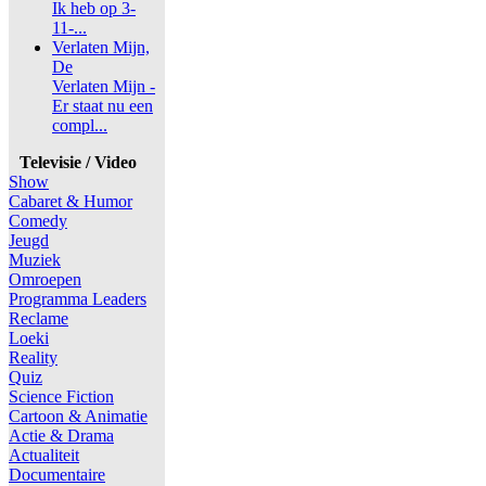
Ik heb op 3-
11-...
Verlaten Mijn,
De
Verlaten Mijn -
Er staat nu een
compl...
Televisie / Video
Show
Cabaret & Humor
Comedy
Jeugd
Muziek
Omroepen
Programma Leaders
Reclame
Loeki
Reality
Quiz
Science Fiction
Cartoon & Animatie
Actie & Drama
Actualiteit
Documentaire