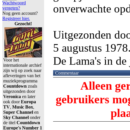
Wachtwoord
onverwachte opd
vergeten?
Nog geen account?
Registreer hier.
Gezocht!
Uitgezonden do
5 augustus 1978
De Lama's in de 
Voor het
internationale archief
zijn wij op zoek naar
Commentaar
afleveringen van het
muziekprogramma
Alleen ge
Countdown
zoals
uitgezonden door
gebruikers m
Veronica
en later
ook door
Europa
TV
,
Music Box
,
pla
Super Channel
en
Sky Channel
onder
de titel
Countdown
Europe's Number 1