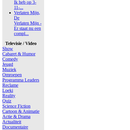
Ik heb op 3-
11-...
Verlaten Mijn,
De
Verlaten Mijn -
Er staat nu een
compl...
Televisie / Video
Show
Cabaret & Humor
Comedy
Jeugd
Muziek
Omroepen
Programma Leaders
Reclame
Loeki
Reality
Quiz
Science Fiction
Cartoon & Animatie
Actie & Drama
Actualiteit
Documentaire