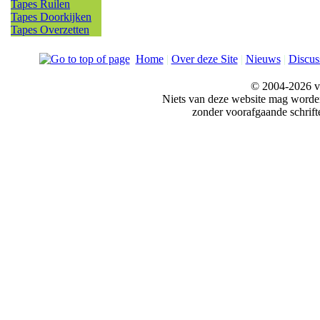
Tapes Ruilen
Tapes Doorkijken
Tapes Overzetten
Home
|
Over deze Site
|
Nieuws
|
Discus
© 2004-2026 v
Niets van deze website mag word
zonder voorafgaande schrift