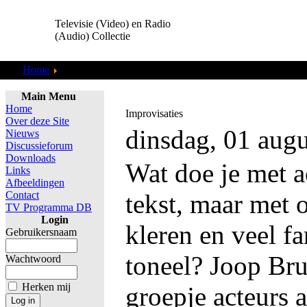
Televisie (Video) en Radio
(Audio) Collectie
Home
TV Programma DB
Main Menu
Home
Improvisaties
Over deze Site
dinsdag, 01 aug
Nieuws
Discussieforum
Downloads
Wat doe je met a
Links
Afbeeldingen
Contact
tekst, maar met 
TV Programma DB
Login
kleren en veel fa
Gebruikersnaam
toneel? Joop Bru
Wachtwoord
Herken mij
groepje acteurs a