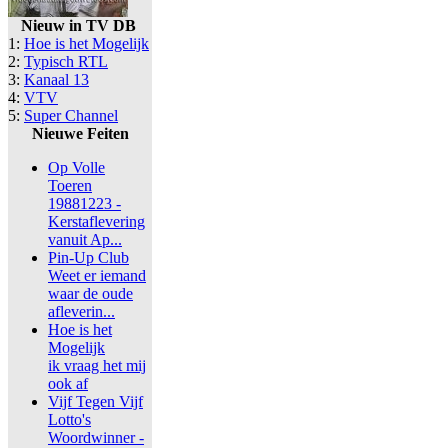
Nieuw in TV DB
1:
Hoe is het Mogelijk
2:
Typisch RTL
3:
Kanaal 13
4:
VTV
5:
Super Channel
Nieuwe Feiten
Op Volle
Toeren
19881223 -
Kerstaflevering
vanuit Ap...
Pin-Up Club
Weet er iemand
waar de oude
afleverin...
Hoe is het
Mogelijk
ik vraag het mij
ook af
Vijf Tegen Vijf
Lotto's
Woordwinner -