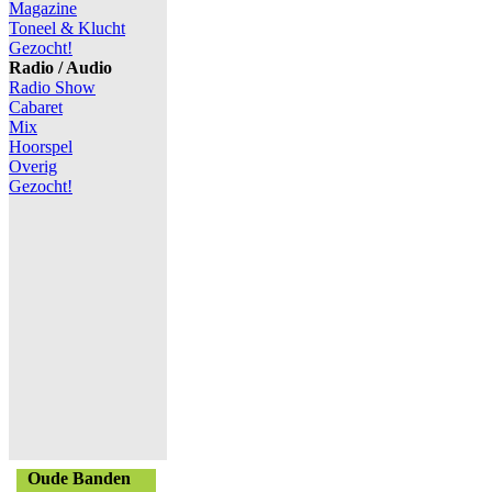
Magazine
Toneel & Klucht
Gezocht!
Radio / Audio
Radio Show
Cabaret
Mix
Hoorspel
Overig
Gezocht!
Oude Banden