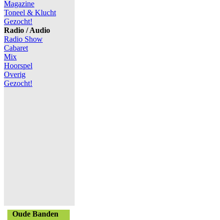
Magazine
Toneel & Klucht
Gezocht!
Radio / Audio
Radio Show
Cabaret
Mix
Hoorspel
Overig
Gezocht!
Oude Banden