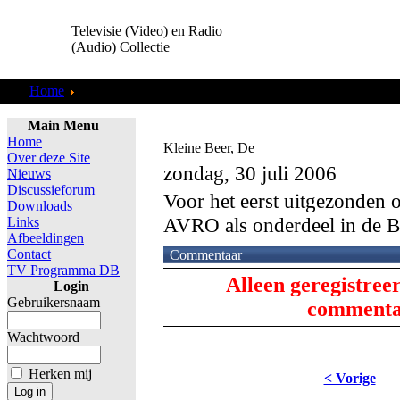
Televisie (Video) en Radio
(Audio) Collectie
Home
TV Programma DB
Main Menu
Home
Kleine Beer, De
Over deze Site
zondag, 30 juli 2006
Nieuws
Discussieforum
Voor het eerst uitgezonden 
Downloads
AVRO als onderdeel in de B
Links
Afbeeldingen
Contact
Commentaar
TV Programma DB
Alleen geregistree
Login
Gebruikersnaam
commentaa
Wachtwoord
Herken mij
< Vorige