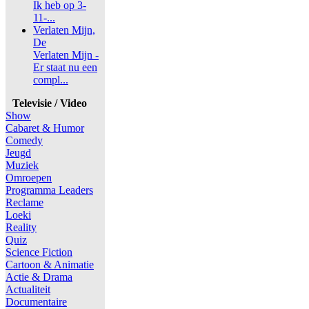
Ik heb op 3-
11-...
Verlaten Mijn,
De
Verlaten Mijn -
Er staat nu een
compl...
Televisie / Video
Show
Cabaret & Humor
Comedy
Jeugd
Muziek
Omroepen
Programma Leaders
Reclame
Loeki
Reality
Quiz
Science Fiction
Cartoon & Animatie
Actie & Drama
Actualiteit
Documentaire