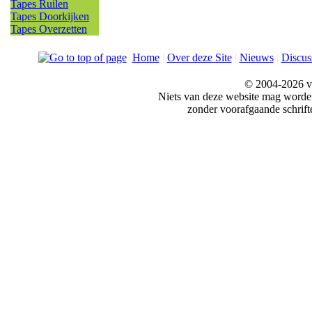
Tapes Ruilen
Tapes Doorkijken
Tapes Overzetten
Home
|
Over deze Site
|
Nieuws
|
Discus
© 2004-2026 v
Niets van deze website mag word
zonder voorafgaande schrift