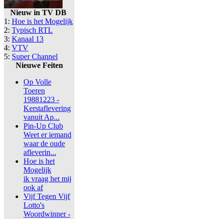
Nieuw in TV DB
1:
Hoe is het Mogelijk
2:
Typisch RTL
3:
Kanaal 13
4:
VTV
5:
Super Channel
Nieuwe Feiten
Op Volle
Toeren
19881223 -
Kerstaflevering
vanuit Ap...
Pin-Up Club
Weet er iemand
waar de oude
afleverin...
Hoe is het
Mogelijk
ik vraag het mij
ook af
Vijf Tegen Vijf
Lotto's
Woordwinner -