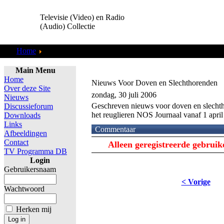
Televisie (Video) en Radio
(Audio) Collectie
Home
TV Programma DB
Main Menu
Home
Nieuws Voor Doven en Slechthorenden
Over deze Site
zondag, 30 juli 2006
Nieuws
Geschreven nieuws voor doven en slecht
Discussieforum
het reuglieren NOS Journaal vanaf 1 april
Downloads
Links
Commentaar
Afbeeldingen
Contact
Alleen geregistreerde gebrui
TV Programma DB
Login
Gebruikersnaam
< Vorige
Wachtwoord
Herken mij