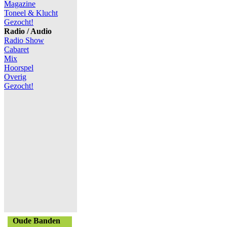
Magazine
Toneel & Klucht
Gezocht!
Radio / Audio
Radio Show
Cabaret
Mix
Hoorspel
Overig
Gezocht!
Oude Banden