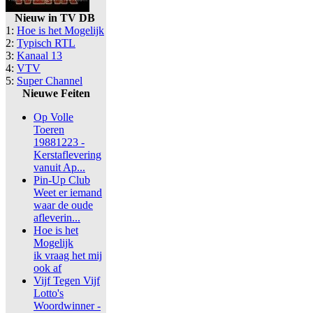
Nieuw in TV DB
1:
Hoe is het Mogelijk
2:
Typisch RTL
3:
Kanaal 13
4:
VTV
5:
Super Channel
Nieuwe Feiten
Op Volle
Toeren
19881223 -
Kerstaflevering
vanuit Ap...
Pin-Up Club
Weet er iemand
waar de oude
afleverin...
Hoe is het
Mogelijk
ik vraag het mij
ook af
Vijf Tegen Vijf
Lotto's
Woordwinner -