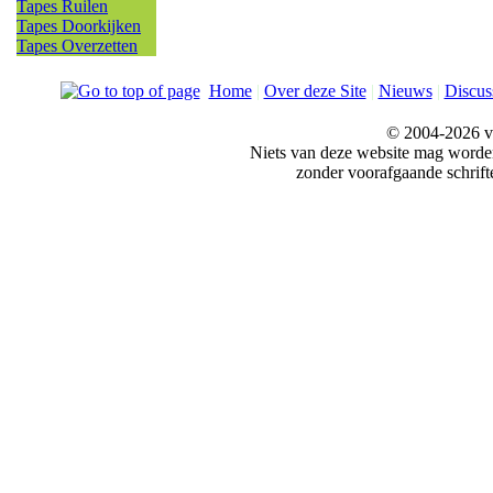
Tapes Ruilen
Tapes Doorkijken
Tapes Overzetten
Home
|
Over deze Site
|
Nieuws
|
Discus
© 2004-2026 v
Niets van deze website mag word
zonder voorafgaande schrift