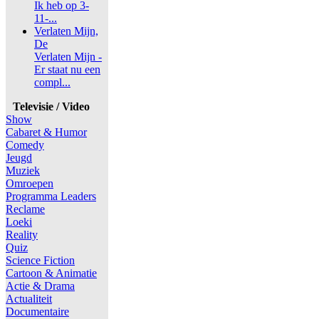
Ik heb op 3-
11-...
Verlaten Mijn,
De
Verlaten Mijn -
Er staat nu een
compl...
Televisie / Video
Show
Cabaret & Humor
Comedy
Jeugd
Muziek
Omroepen
Programma Leaders
Reclame
Loeki
Reality
Quiz
Science Fiction
Cartoon & Animatie
Actie & Drama
Actualiteit
Documentaire