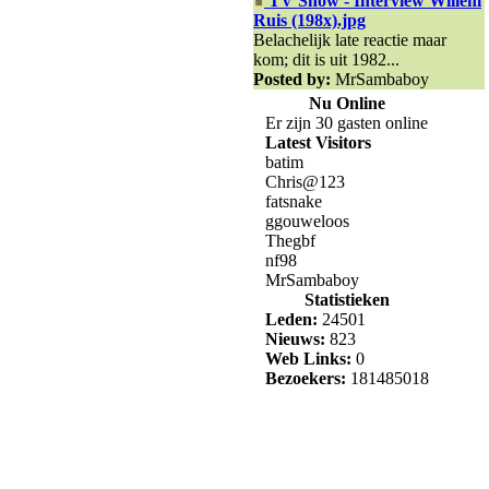
TV Show - Interview Willem
Ruis (198x).jpg
Belachelijk late reactie maar
kom; dit is uit 1982...
Posted by:
MrSambaboy
Nu Online
Er zijn 30 gasten online
Latest Visitors
batim
Chris@123
fatsnake
ggouweloos
Thegbf
nf98
MrSambaboy
Statistieken
Leden:
24501
Nieuws:
823
Web Links:
0
Bezoekers:
181485018