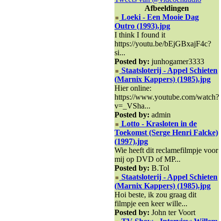
Afbeeldingen
Loeki - Een Mooie Dag
Outro (1993).jpg
I think I found it
https://youtu.be/bEjGBxajF4c?
si...
Posted by:
junhogamer3333
Staatsloterij - Appel Schieten
(Marnix Kappers) (1985).jpg
Hier online:
https://www.youtube.com/watch?
v=_VSha...
Posted by:
admin
Lotto - Krasloten in de
Toekomst (Serge Henri Falcke)
(1997).jpg
Wie heeft dit reclamefilmpje voor
mij op DVD of MP...
Posted by:
B.Tol
Staatsloterij - Appel Schieten
(Marnix Kappers) (1985).jpg
Hoi beste, ik zou graag dit
filmpje een keer wille...
Posted by:
John ter Voort