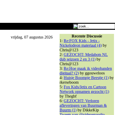
Recente Discussie
vrijdag, 07 augustus 2026
1:
Re:FOX Kids - Jetix -
Nickelodeon materiaal (4)
by
Chris@123
2:
GEZOCHT: Medabots NL
dub seizoen 2 en 3 (1)
by
Chris@123
3:
Re:Hoe maak ik videobanden
digitaal? (2)
by ggouweloos
4:
Huisje Boompje Beestje (1)
by
rkerseboom
5:
Fox Kids/Jetix en Cartoon
Network opnamen gezocht (1)
by Thegbf
6:
GEZOCHT: Verloren
afleveringen van Buurman &
Buurm (1)
by DikkeKip
Tweets van @videoenaudio