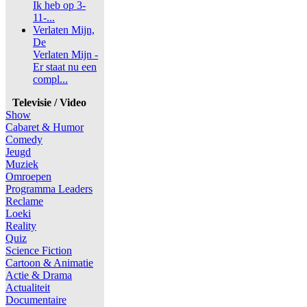
Ik heb op 3-
11-...
Verlaten Mijn,
De
Verlaten Mijn -
Er staat nu een
compl...
Televisie / Video
Show
Cabaret & Humor
Comedy
Jeugd
Muziek
Omroepen
Programma Leaders
Reclame
Loeki
Reality
Quiz
Science Fiction
Cartoon & Animatie
Actie & Drama
Actualiteit
Documentaire