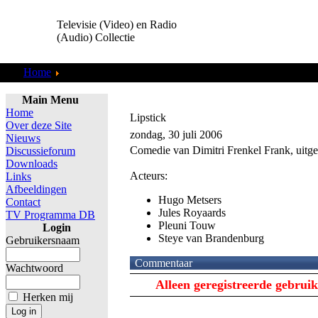
Televisie (Video) en Radio
(Audio) Collectie
Home
TV Programma DB
Main Menu
Home
Lipstick
Over deze Site
zondag, 30 juli 2006
Nieuws
Comedie van Dimitri Frenkel Frank, uit
Discussieforum
Downloads
Acteurs:
Links
Afbeeldingen
Hugo Metsers
Contact
Jules Royaards
TV Programma DB
Pleuni Touw
Login
Steye van Brandenburg
Gebruikersnaam
Commentaar
Wachtwoord
Alleen geregistreerde gebru
Herken mij