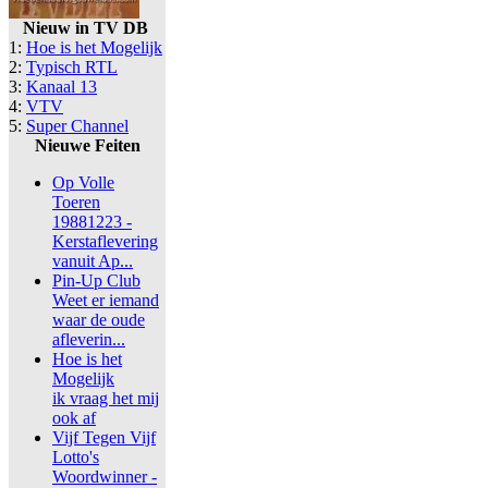
Nieuw in TV DB
1:
Hoe is het Mogelijk
2:
Typisch RTL
3:
Kanaal 13
4:
VTV
5:
Super Channel
Nieuwe Feiten
Op Volle
Toeren
19881223 -
Kerstaflevering
vanuit Ap...
Pin-Up Club
Weet er iemand
waar de oude
afleverin...
Hoe is het
Mogelijk
ik vraag het mij
ook af
Vijf Tegen Vijf
Lotto's
Woordwinner -