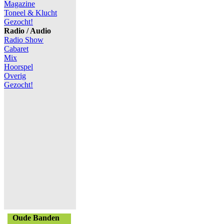
Magazine
Toneel & Klucht
Gezocht!
Radio / Audio
Radio Show
Cabaret
Mix
Hoorspel
Overig
Gezocht!
Oude Banden