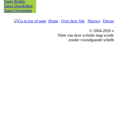
Tapes Ruilen
Tapes Doorkijken
Tapes Overzetten
Home
|
Over deze Site
|
Nieuws
|
Discus
© 2004-2026 v
Niets van deze website mag word
zonder voorafgaande schrift