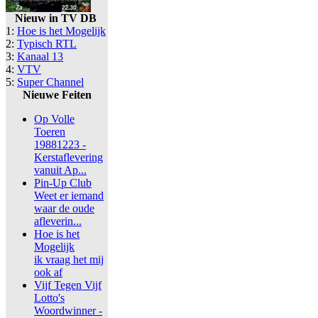
Nieuw in TV DB
1:
Hoe is het Mogelijk
2:
Typisch RTL
3:
Kanaal 13
4:
VTV
5:
Super Channel
Nieuwe Feiten
Op Volle
Toeren
19881223 -
Kerstaflevering
vanuit Ap...
Pin-Up Club
Weet er iemand
waar de oude
afleverin...
Hoe is het
Mogelijk
ik vraag het mij
ook af
Vijf Tegen Vijf
Lotto's
Woordwinner -