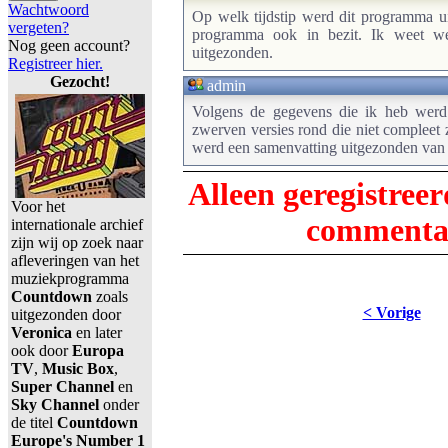
Wachtwoord
Op welk tijdstip werd dit programma ui
vergeten?
programma ook in bezit. Ik weet we
Nog geen account?
uitgezonden.
Registreer hier.
Gezocht!
admin
Volgens de gegevens die ik heb werd 
zwerven versies rond die niet compleet 
werd een samenvatting uitgezonden van
Alleen geregistree
Voor het
commentaa
internationale archief
zijn wij op zoek naar
afleveringen van het
muziekprogramma
Countdown
zoals
< Vorige
uitgezonden door
Veronica
en later
ook door
Europa
TV
,
Music Box
,
Super Channel
en
Sky Channel
onder
de titel
Countdown
Europe's Number 1