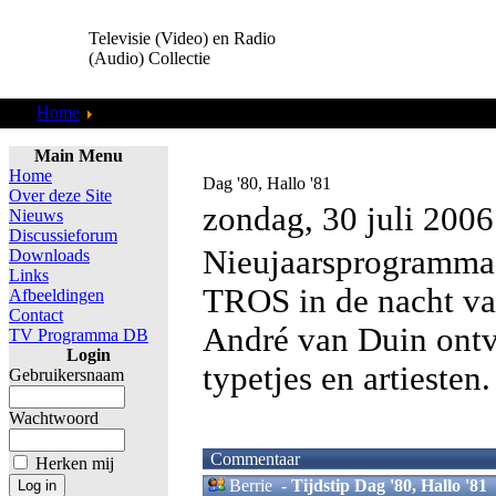
Televisie (Video) en Radio
(Audio) Collectie
Home
TV Programma DB
Main Menu
Home
Dag '80, Hallo '81
Over deze Site
zondag, 30 juli 2006
Nieuws
Discussieforum
Nieujaarsprogramma
Downloads
Links
TROS in de nacht v
Afbeeldingen
Contact
André van Duin ont
TV Programma DB
Login
typetjes en artiesten.
Gebruikersnaam
Wachtwoord
Commentaar
Herken mij
Berrie
-
Tijdstip Dag '80, Hallo '81