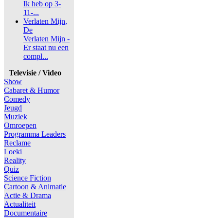
Ik heb op 3-
11-...
Verlaten Mijn,
De
Verlaten Mijn -
Er staat nu een
compl...
Televisie / Video
Show
Cabaret & Humor
Comedy
Jeugd
Muziek
Omroepen
Programma Leaders
Reclame
Loeki
Reality
Quiz
Science Fiction
Cartoon & Animatie
Actie & Drama
Actualiteit
Documentaire