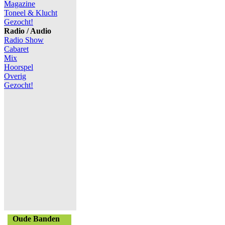
Magazine
Toneel & Klucht
Gezocht!
Radio / Audio
Radio Show
Cabaret
Mix
Hoorspel
Overig
Gezocht!
Oude Banden