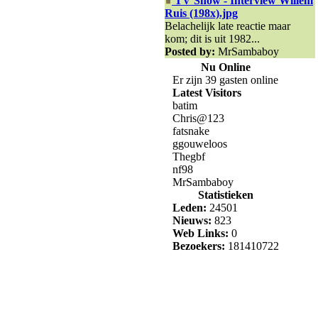
TV Show - Interview Willem
Ruis (198x).jpg
Belachelijk late reactie maar
kom; dit is uit 1982...
Posted by:
MrSambaboy
Nu Online
Er zijn 39 gasten online
Latest Visitors
batim
Chris@123
fatsnake
ggouweloos
Thegbf
nf98
MrSambaboy
Statistieken
Leden:
24501
Nieuws:
823
Web Links:
0
Bezoekers:
181410722