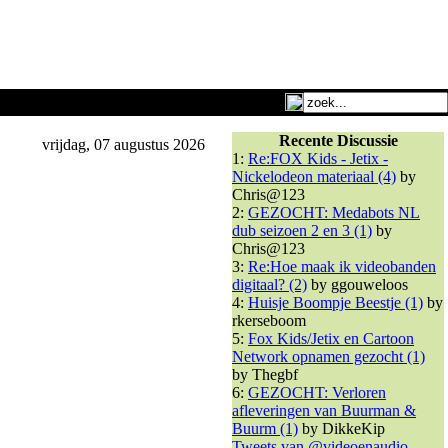
Recente Discussie
vrijdag, 07 augustus 2026
1:
Re:FOX Kids - Jetix -
Nickelodeon materiaal (4)
by
Chris@123
2:
GEZOCHT: Medabots NL
dub seizoen 2 en 3 (1)
by
Chris@123
3:
Re:Hoe maak ik videobanden
digitaal? (2)
by ggouweloos
4:
Huisje Boompje Beestje (1)
by
rkerseboom
5:
Fox Kids/Jetix en Cartoon
Network opnamen gezocht (1)
by Thegbf
6:
GEZOCHT: Verloren
afleveringen van Buurman &
Buurm (1)
by DikkeKip
Tweets van @videoenaudio