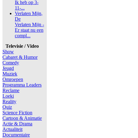
Ik heb op 3-
11-...
Verlaten Mijn,
De
Verlaten Mijn -
Er staat nu een
compl...
Televisie / Video
Show
Cabaret & Humor
Comedy
Jeugd
Muziek
Omroepen
Programma Leaders
Reclame
Loeki
Reality
Quiz
Science Fiction
Cartoon & Animatie
Actie & Drama
Actualiteit
Documentaire