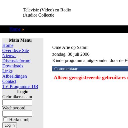
Televisie (Video) en Radio
(Audio) Collectie
Home
TV Programma DB
Main Menu
Home
Ome Arie op Safari
Over deze Site
zondag, 30 juli 2006
Nieuws
Kinderprogramma uitgezonden door de E
Discussieforum
Downloads
Commentaar
Links
Afbeeldingen
Alleen geregistreerde gebruiker
Contact
TV Programma DB
Login
Gebruikersnaam
Wachtwoord
Herken mij