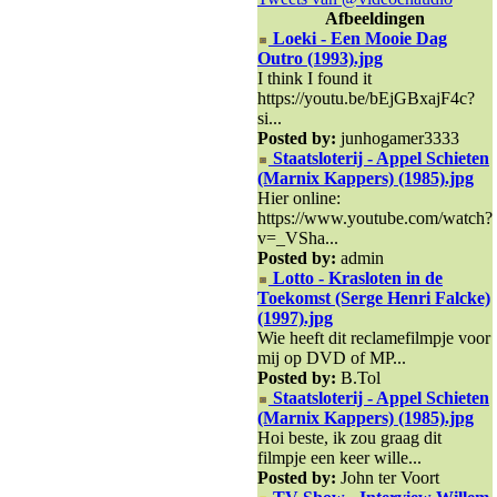
Afbeeldingen
Loeki - Een Mooie Dag
Outro (1993).jpg
I think I found it
https://youtu.be/bEjGBxajF4c?
si...
Posted by:
junhogamer3333
Staatsloterij - Appel Schieten
(Marnix Kappers) (1985).jpg
Hier online:
https://www.youtube.com/watch?
v=_VSha...
Posted by:
admin
Lotto - Krasloten in de
Toekomst (Serge Henri Falcke)
(1997).jpg
Wie heeft dit reclamefilmpje voor
mij op DVD of MP...
Posted by:
B.Tol
Staatsloterij - Appel Schieten
(Marnix Kappers) (1985).jpg
Hoi beste, ik zou graag dit
filmpje een keer wille...
Posted by:
John ter Voort