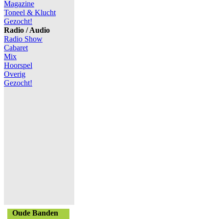
Magazine
Toneel & Klucht
Gezocht!
Radio / Audio
Radio Show
Cabaret
Mix
Hoorspel
Overig
Gezocht!
Oude Banden