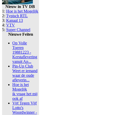
Nieuw in TV DB
1:
Hoe is het Mogelijk
2:
Typisch RTL
3:
Kanaal 13
4:
VTV
5:
Super Channel
Nieuwe Feiten
Op Volle
Toeren
19881223 -
Kerstaflevering
vanuit Ap...
Pin-Up Club
Weet er iemand
waar de oude
afleverin...
Hoe is het
Mogelijk
ik vraag het mij
ook af
Vijf Tegen Vijf
Lotto's
Woordwinner -