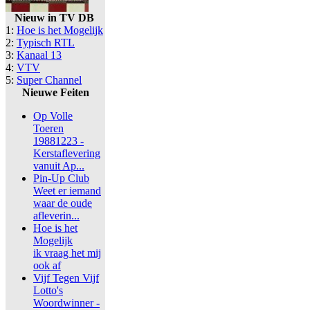
Nieuw in TV DB
1:
Hoe is het Mogelijk
2:
Typisch RTL
3:
Kanaal 13
4:
VTV
5:
Super Channel
Nieuwe Feiten
Op Volle
Toeren
19881223 -
Kerstaflevering
vanuit Ap...
Pin-Up Club
Weet er iemand
waar de oude
afleverin...
Hoe is het
Mogelijk
ik vraag het mij
ook af
Vijf Tegen Vijf
Lotto's
Woordwinner -