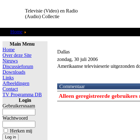
Televisie (Video) en Radio
(Audio) Collectie
Home
TV Programma DB
Main Menu
Home
Dallas
Over deze Site
zondag, 30 juli 2006
Nieuws
Amerikaanse televisieserie uitgezonden 
Discussieforum
Downloads
Links
Afbeeldingen
Commentaar
Contact
TV Programma DB
Alleen geregistreerde gebruiker
Login
Gebruikersnaam
Wachtwoord
Herken mij