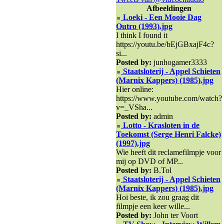
Afbeeldingen
Loeki - Een Mooie Dag
Outro (1993).jpg
I think I found it
https://youtu.be/bEjGBxajF4c?
si...
Posted by:
junhogamer3333
Staatsloterij - Appel Schieten
(Marnix Kappers) (1985).jpg
Hier online:
https://www.youtube.com/watch?
v=_VSha...
Posted by:
admin
Lotto - Krasloten in de
Toekomst (Serge Henri Falcke)
(1997).jpg
Wie heeft dit reclamefilmpje voor
mij op DVD of MP...
Posted by:
B.Tol
Staatsloterij - Appel Schieten
(Marnix Kappers) (1985).jpg
Hoi beste, ik zou graag dit
filmpje een keer wille...
Posted by:
John ter Voort