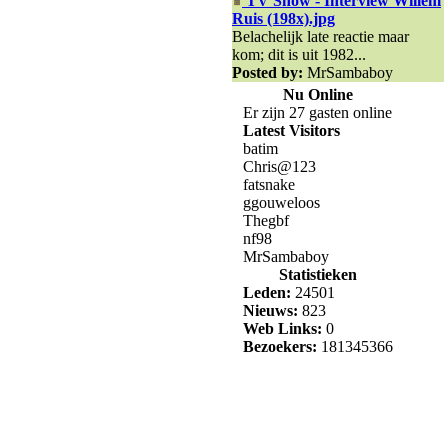
TV Show - Interview Willem
Ruis (198x).jpg
Belachelijk late reactie maar
kom; dit is uit 1982...
Posted by:
MrSambaboy
Nu Online
Er zijn 27 gasten online
Latest Visitors
batim
Chris@123
fatsnake
ggouweloos
Thegbf
nf98
MrSambaboy
Statistieken
Leden:
24501
Nieuws:
823
Web Links:
0
Bezoekers:
181345366