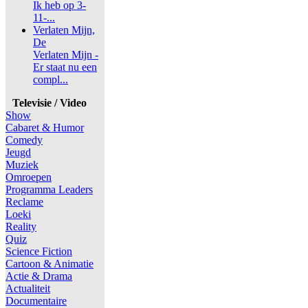
Ik heb op 3-
11-...
Verlaten Mijn,
De
Verlaten Mijn -
Er staat nu een
compl...
Televisie / Video
Show
Cabaret & Humor
Comedy
Jeugd
Muziek
Omroepen
Programma Leaders
Reclame
Loeki
Reality
Quiz
Science Fiction
Cartoon & Animatie
Actie & Drama
Actualiteit
Documentaire