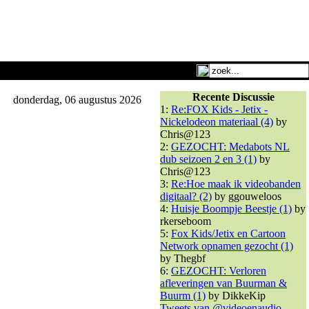
Recente Discussie
donderdag, 06 augustus 2026
1:
Re:FOX Kids - Jetix -
Nickelodeon materiaal (4)
by
Chris@123
2:
GEZOCHT: Medabots NL
dub seizoen 2 en 3 (1)
by
Chris@123
3:
Re:Hoe maak ik videobanden
digitaal? (2)
by ggouweloos
4:
Huisje Boompje Beestje (1)
by
rkerseboom
5:
Fox Kids/Jetix en Cartoon
Network opnamen gezocht (1)
by Thegbf
6:
GEZOCHT: Verloren
afleveringen van Buurman &
Buurm (1)
by DikkeKip
Tweets van @videoenaudio