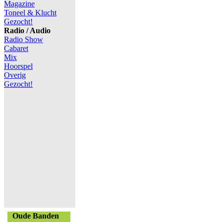
Magazine
Toneel & Klucht
Gezocht!
Radio / Audio
Radio Show
Cabaret
Mix
Hoorspel
Overig
Gezocht!
Oude Banden