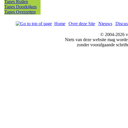
Tapes Ruilen
Tapes Doorkijken
Tapes Overzetten
Home
|
Over deze Site
|
Nieuws
|
Discus
© 2004-2026 v
Niets van deze website mag word
zonder voorafgaande schrift