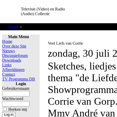
Televisie (Video) en Radio
(Audio) Collectie
Home
TV Programma DB
Main Menu
Home
Veel Liefs van Corrie
Over deze Site
zondag, 30 juli 
Nieuws
Discussieforum
Downloads
Sketches, liedjes
Links
Afbeeldingen
Contact
thema "de Liefde
TV Programma DB
Login
Showprogramma 
Gebruikersnaam
Corrie van Gorp
Wachtwoord
Herken mij
Mmv André van 