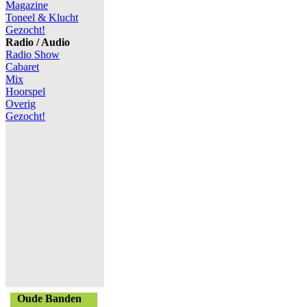
Magazine
Toneel & Klucht
Gezocht!
Radio / Audio
Radio Show
Cabaret
Mix
Hoorspel
Overig
Gezocht!
Oude Banden