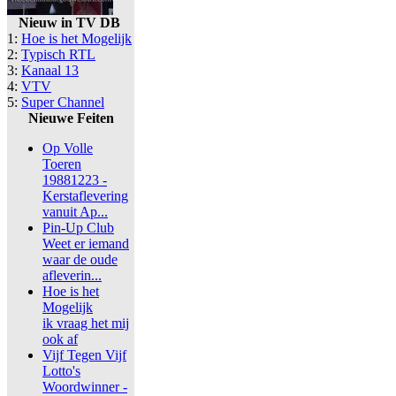
Nieuw in TV DB
1:
Hoe is het Mogelijk
2:
Typisch RTL
3:
Kanaal 13
4:
VTV
5:
Super Channel
Nieuwe Feiten
Op Volle
Toeren
19881223 -
Kerstaflevering
vanuit Ap...
Pin-Up Club
Weet er iemand
waar de oude
afleverin...
Hoe is het
Mogelijk
ik vraag het mij
ook af
Vijf Tegen Vijf
Lotto's
Woordwinner -