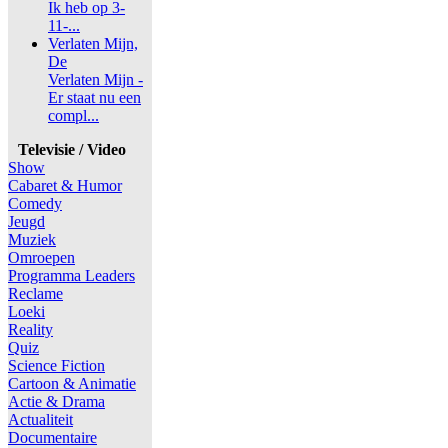
Ik heb op 3-
11-...
Verlaten Mijn,
De
Verlaten Mijn -
Er staat nu een
compl...
Televisie / Video
Show
Cabaret & Humor
Comedy
Jeugd
Muziek
Omroepen
Programma Leaders
Reclame
Loeki
Reality
Quiz
Science Fiction
Cartoon & Animatie
Actie & Drama
Actualiteit
Documentaire