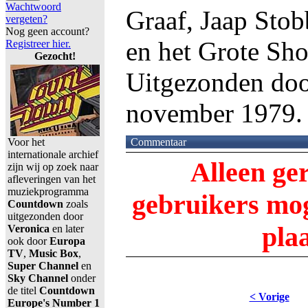
Wachtwoord
Graaf, Jaap Stob
vergeten?
Nog geen account?
en het Grote Sho
Registreer hier.
Gezocht!
Uitgezonden do
november 1979.
Voor het
Commentaar
internationale archief
Alleen ge
zijn wij op zoek naar
afleveringen van het
muziekprogramma
gebruikers m
Countdown
zoals
uitgezonden door
pla
Veronica
en later
ook door
Europa
TV
,
Music Box
,
Super Channel
en
Sky Channel
onder
de titel
Countdown
< Vorige
Europe's Number 1