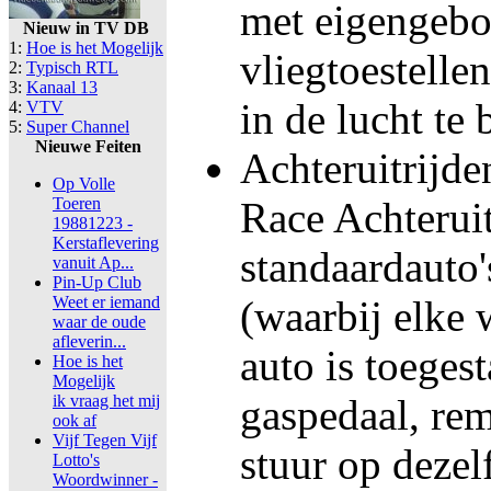
met eigengeb
Nieuw in TV DB
1:
Hoe is het Mogelijk
vliegtoestelle
2:
Typisch RTL
3:
Kanaal 13
in de lucht te 
4:
VTV
5:
Super Channel
Nieuwe Feiten
Achteruitrijd
Op Volle
Toeren
Race Achterui
19881223 -
Kerstaflevering
standaardauto'
vanuit Ap...
Pin-Up Club
Weet er iemand
(waarbij elke 
waar de oude
afleverin...
auto is toeges
Hoe is het
Mogelijk
ik vraag het mij
gaspedaal, re
ook af
Vijf Tegen Vijf
stuur op dezelf
Lotto's
Woordwinner -