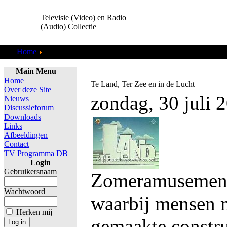
Televisie (Video) en Radio
(Audio) Collectie
Home
TV Programma DB
Main Menu
Home
Te Land, Ter Zee en in de Lucht
Over deze Site
zondag, 30 juli 
Nieuws
Discussieforum
Downloads
Links
Afbeeldingen
Contact
TV Programma DB
Login
Gebruikersnaam
Zomeramusemen
Wachtwoord
waarbij mensen 
Herken mij
gemaakte construc