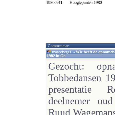
19800911
Hoogtepunten 1980
Commentaar
marcoberg1
-
Wie heeft de opname
1982 in Go
Gezocht: op
Tobbedansen 1
presentatie 
deelnemer oud
Ruud Wagemans