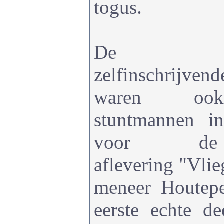
togus.
De all
zelfinschrijve
waren ook
stuntmannen in
voor de a
aflevering "Vlie
meneer Houtep
eerste echte d