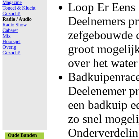
Magazine
Loop Er Eens 
Toneel & Klucht
Gezocht!
Deelnemers pr
Radio / Audio
Radio Show
Cabaret
zefgebouwde c
Mix
Hoorspel
groot mogelijk
Overig
Gezocht!
over het water 
Badkuipenrac
Deelenemer pr
een badkuip ee
zo snel mogeli
Onderverdelin
Oude Banden