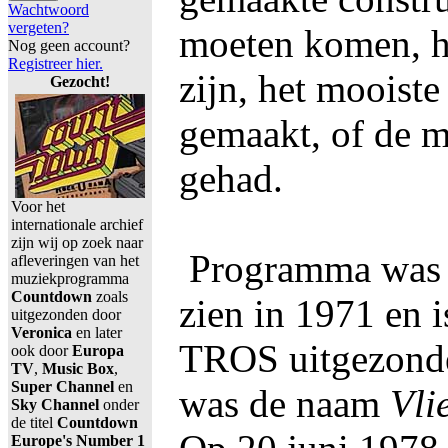
Wachtwoord
vergeten?
moeten komen, h
Nog geen account?
Registreer hier.
zijn, het mooist
Gezocht!
gemaakt, of de 
gehad.
Voor het
internationale archief
zijn wij op zoek naar
Programma was v
afleveringen van het
muziekprogramma
Countdown
zoals
zien in 1971 en i
uitgezonden door
Veronica
en later
TROS uitgezonde
ook door
Europa
TV
,
Music Box
,
Super Channel
en
was de naam
Vli
Sky Channel
onder
de titel
Countdown
Europe's Number 1