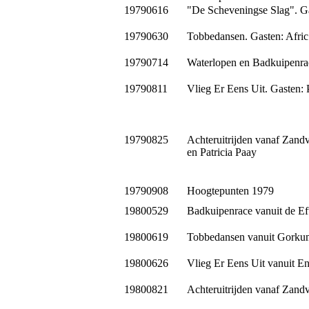
19790616
"De Scheveningse Slag". G
19790630
Tobbedansen. Gasten: Afri
19790714
Waterlopen en Badkuipenrac
19790811
Vlieg Er Eens Uit. Gasten:
19790825
Achteruitrijden vanaf Zand
en Patricia Paay
19790908
Hoogtepunten 1979
19800529
Badkuipenrace vanuit de Eft
19800619
Tobbedansen vanuit Gorkum
19800626
Vlieg Er Eens Uit vanuit E
19800821
Achteruitrijden vanaf Zandv