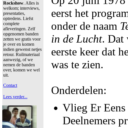
Op 20 juni 1978
Rockshow
. Alles is
welkom; interviews,
eerst het progr
presentaties,
optredens. Liefst
onder de naam
T
complete
afleveringen. Zelf
opgenomen banden
in de Lucht
. Dat
zetten we gratis voor
je over en komen
eerste keer dat 
indien gewenst netjes
retour. Ruilmateriaal
aanwezig, of we
was te zien.
nemen de banden
over, komen we wel
uit.
Contact
Onderdelen:
Lees verder...
Vlieg Er Eens
Deelnemers p