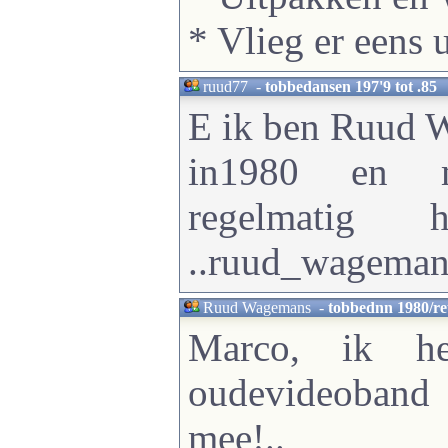
* Vlieg er eens u
ruud77
-
tobbedansen 197'9 tot .85
E ik ben Ruud 
in1980 en 
regelmatig ho
..ruud_wagema
Ruud Wagemans
-
tobbednn 1980/re
Marco, ik h
oudevideoband
mee!..