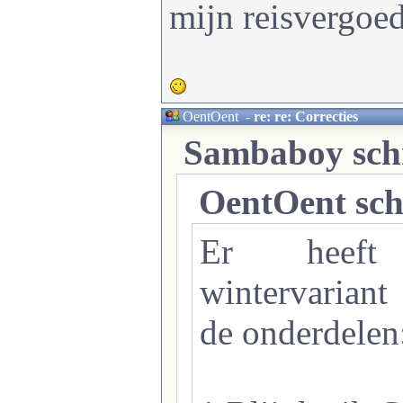
mijn reisvergoe
OentOent
-
re: re: Correcties
Sambaboy schr
OentOent sch
Er heef
wintervaria
de onderdelen