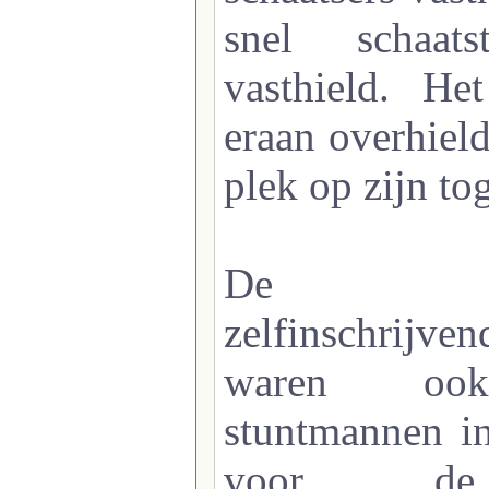
snel schaat
vasthield. He
eraan overhiel
plek op zijn to
De all
zelfinschrijve
waren ook
stuntmannen in
voor de a