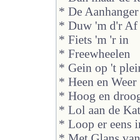
* De Aanhanger
* Duw 'm d'r Af
* Fiets 'm 'r in
* Freewheelen
* Gein op 't plei
* Heen en Weer
* Hoog en droo
* Lol aan de Kat
* Loop er eens i
* Met Glans van