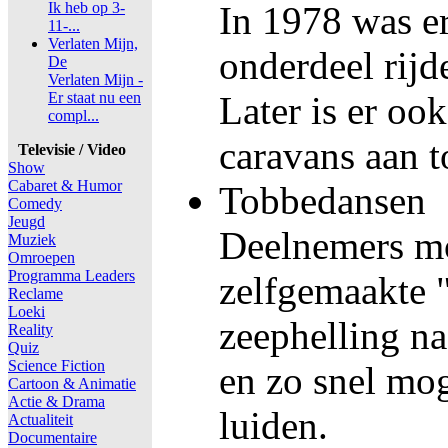
Ik heb op 3-
In 1978 was e
11-...
Verlaten Mijn,
onderdeel rijd
De
Verlaten Mijn -
Er staat nu een
Later is er oo
compl...
caravans aan 
Televisie / Video
Show
Cabaret & Humor
Tobbedansen
Comedy
Jeugd
Deelnemers m
Muziek
Omroepen
Programma Leaders
zelfgemaakte 
Reclame
Loeki
zeephelling na
Reality
Quiz
Science Fiction
en zo snel mog
Cartoon & Animatie
Actie & Drama
luiden.
Actualiteit
Documentaire