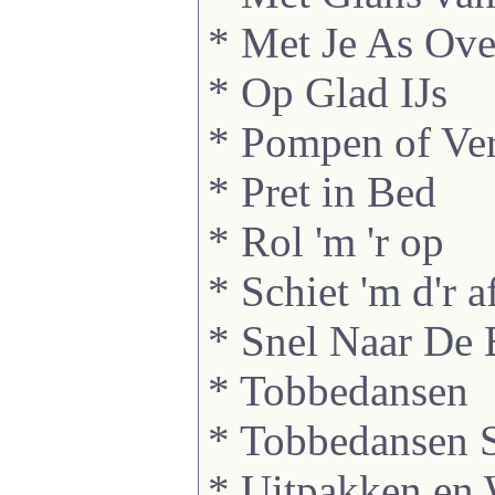
* Met Je As Ove
* Op Glad IJs
* Pompen of Ve
* Pret in Bed
* Rol 'm 'r op
* Schiet 'm d'r a
* Snel Naar De 
* Tobbedansen
* Tobbedansen S
* Uitpakken en