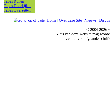
Tapes Ruilen
Tapes Doorkijken
Tapes Overzetten
Home
|
Over deze Site
|
Nieuws
|
Discus
© 2004-2026 v
Niets van deze website mag word
zonder voorafgaande schrift