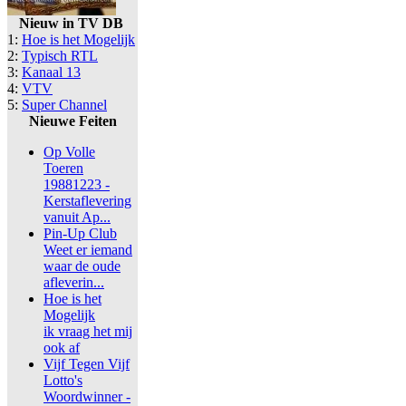
Nieuw in TV DB
1:
Hoe is het Mogelijk
2:
Typisch RTL
3:
Kanaal 13
4:
VTV
5:
Super Channel
Nieuwe Feiten
Op Volle
Toeren
19881223 -
Kerstaflevering
vanuit Ap...
Pin-Up Club
Weet er iemand
waar de oude
afleverin...
Hoe is het
Mogelijk
ik vraag het mij
ook af
Vijf Tegen Vijf
Lotto's
Woordwinner -