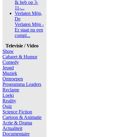
Ik heb op 3-
11-...
Verlaten Mijn,
De
Verlaten Mijn -
Er staat nu een
compl...
Televisie / Video
Show
Cabaret & Humor
Comedy
Jeugd
Muziek
Omroepen
Programma Leaders
Reclame
Loeki
Reality
Quiz
Science Fiction
Cartoon & Animatie
Actie & Drama
Actualiteit
Documentaire