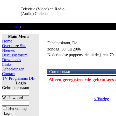
Televisie (Video) en Radio
(Audio) Collectie
Home
TV Programma DB
Main Menu
Home
Fabeltjeskrant, De
Over deze Site
zondag, 30 juli 2006
Nieuws
Nederlandse poppenserie uit de jaren '70.
Discussieforum
Downloads
Links
Afbeeldingen
Commentaar
Contact
TV Programma DB
Alleen geregistreerde gebruiker
Login
Gebruikersnaam
Wachtwoord
< Vorige
Herken mij