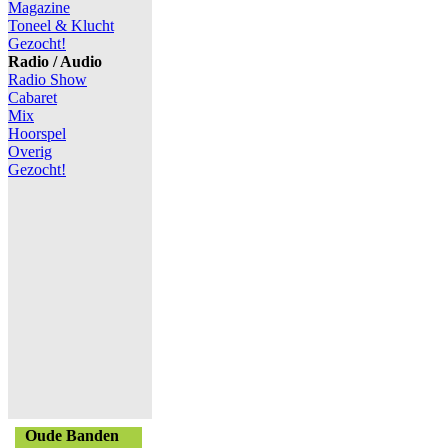
Magazine
Toneel & Klucht
Gezocht!
Radio / Audio
Radio Show
Cabaret
Mix
Hoorspel
Overig
Gezocht!
Oude Banden