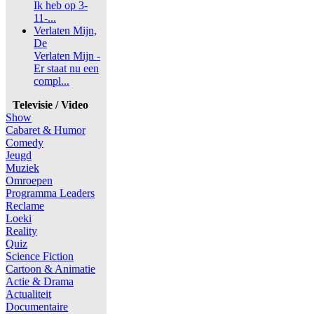
Ik heb op 3-
11-...
Verlaten Mijn,
De
Verlaten Mijn -
Er staat nu een
compl...
Televisie / Video
Show
Cabaret & Humor
Comedy
Jeugd
Muziek
Omroepen
Programma Leaders
Reclame
Loeki
Reality
Quiz
Science Fiction
Cartoon & Animatie
Actie & Drama
Actualiteit
Documentaire