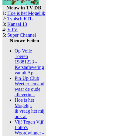
Nieuw in TV DB
1:
Hoe is het Mogelijk
2:
Typisch RTL
3:
Kanaal 13
4:
VTV
5:
Super Channel
Nieuwe Feiten
Op Volle
Toeren
19881223 -
Kerstaflevering
vanuit Ap...
Pin-Up Club
Weet er iemand
waar de oude
afleverin...
Hoe is het
Mogelijk
ik vraag het mij
ook af
Vijf Tegen Vijf
Lotto's
Woordwinner -