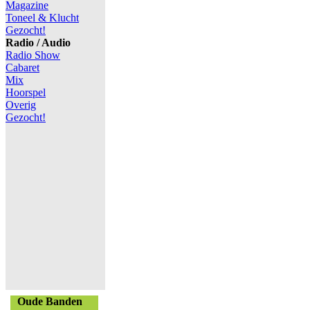
Magazine
Toneel & Klucht
Gezocht!
Radio / Audio
Radio Show
Cabaret
Mix
Hoorspel
Overig
Gezocht!
Oude Banden