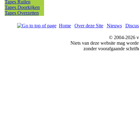
Tapes Ruilen
Tapes Doorkijken
Tapes Overzetten
Home
|
Over deze Site
|
Nieuws
|
Discus
© 2004-2026 v
Niets van deze website mag word
zonder voorafgaande schrift