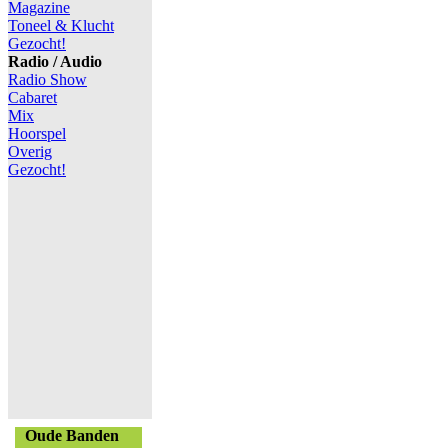
Magazine
Toneel & Klucht
Gezocht!
Radio / Audio
Radio Show
Cabaret
Mix
Hoorspel
Overig
Gezocht!
Oude Banden