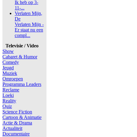
Ik heb op 3-
11-...
Verlaten Mijn,
De
Verlaten Mijn -
Er staat nu een
compl...
Televisie / Video
Show
Cabaret & Humor
Comedy
Jeugd
Muziek
Omroepen
Programma Leaders
Reclame
Loeki
Reality
Quiz
Science Fiction
Cartoon & Animatie
Actie & Drama
Actualiteit
Documentaire