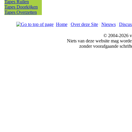
Tapes Ruilen
Tapes Doorkijken
Tapes Overzetten
Home
|
Over deze Site
|
Nieuws
|
Discus
© 2004-2026 v
Niets van deze website mag word
zonder voorafgaande schrift