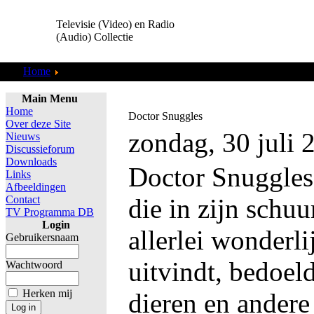
Televisie (Video) en Radio
(Audio) Collectie
Home
TV Programma DB
Main Menu
Home
Doctor Snuggles
Over deze Site
zondag, 30 juli 
Nieuws
Discussieforum
Downloads
Doctor Snuggles 
Links
Afbeeldingen
Contact
die in zijn schuu
TV Programma DB
Login
allerlei wonderl
Gebruikersnaam
uitvindt, bedoel
Wachtwoord
Herken mij
dieren en ander