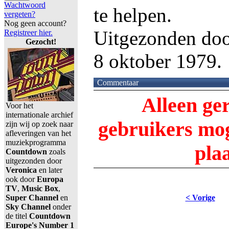
Wachtwoord
te helpen.
vergeten?
Nog geen account?
Uitgezonden do
Registreer hier.
Gezocht!
8 oktober 1979.
Commentaar
Alleen ge
Voor het
internationale archief
gebruikers m
zijn wij op zoek naar
afleveringen van het
muziekprogramma
pla
Countdown
zoals
uitgezonden door
Veronica
en later
ook door
Europa
TV
,
Music Box
,
Super Channel
en
< Vorige
Sky Channel
onder
de titel
Countdown
Europe's Number 1