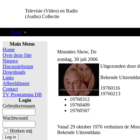
Televisie (Video) en Radio
(Audio) Collectie
Home
TV Programma DB
Main Menu
Home
Mounties Show, De
Over deze Site
zondag, 30 juli 2006
Nieuws
Uitgezonden door 
Discussieforum
Downloads
Bekende Uitzenddat
Links
Afbeeldingen
19760116
Contact
19760213
TV Programma DB
19760312
Login
19760409
Gebruikersnaam
19760507
Wachtwoord
Vanaf 29 oktober 1976 verhuizen de Mou
Herken mij
Bekende Uitzenddata: