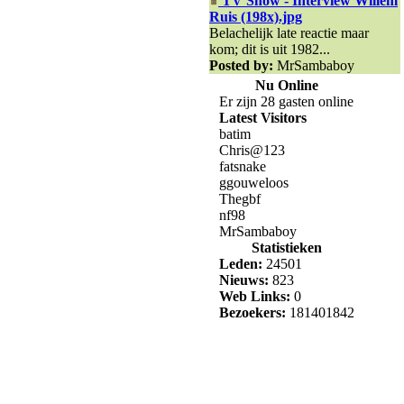
TV Show - Interview Willem
Ruis (198x).jpg
Belachelijk late reactie maar
kom; dit is uit 1982...
Posted by:
MrSambaboy
Nu Online
Er zijn 28 gasten online
Latest Visitors
batim
Chris@123
fatsnake
ggouweloos
Thegbf
nf98
MrSambaboy
Statistieken
Leden:
24501
Nieuws:
823
Web Links:
0
Bezoekers:
181401842