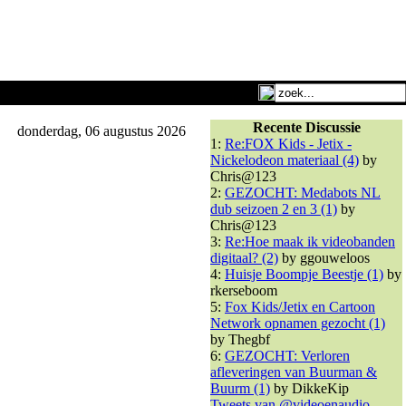
Recente Discussie
donderdag, 06 augustus 2026
1:
Re:FOX Kids - Jetix -
Nickelodeon materiaal (4)
by
Chris@123
2:
GEZOCHT: Medabots NL
dub seizoen 2 en 3 (1)
by
Chris@123
3:
Re:Hoe maak ik videobanden
digitaal? (2)
by ggouweloos
4:
Huisje Boompje Beestje (1)
by
rkerseboom
5:
Fox Kids/Jetix en Cartoon
Network opnamen gezocht (1)
by Thegbf
6:
GEZOCHT: Verloren
afleveringen van Buurman &
Buurm (1)
by DikkeKip
Tweets van @videoenaudio