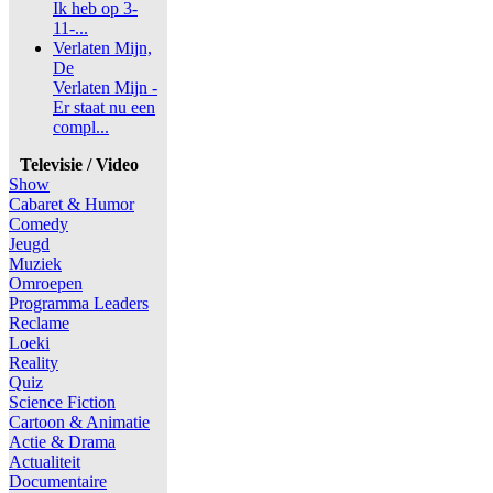
Ik heb op 3-
11-...
Verlaten Mijn,
De
Verlaten Mijn -
Er staat nu een
compl...
Televisie / Video
Show
Cabaret & Humor
Comedy
Jeugd
Muziek
Omroepen
Programma Leaders
Reclame
Loeki
Reality
Quiz
Science Fiction
Cartoon & Animatie
Actie & Drama
Actualiteit
Documentaire