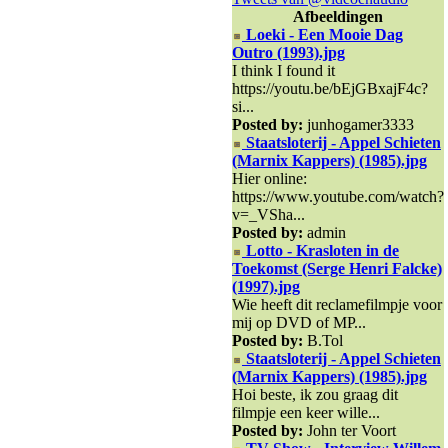
Afbeeldingen
Loeki - Een Mooie Dag
Outro (1993).jpg
I think I found it
https://youtu.be/bEjGBxajF4c?
si...
Posted by:
junhogamer3333
Staatsloterij - Appel Schieten
(Marnix Kappers) (1985).jpg
Hier online:
https://www.youtube.com/watch?
v=_VSha...
Posted by:
admin
Lotto - Krasloten in de
Toekomst (Serge Henri Falcke)
(1997).jpg
Wie heeft dit reclamefilmpje voor
mij op DVD of MP...
Posted by:
B.Tol
Staatsloterij - Appel Schieten
(Marnix Kappers) (1985).jpg
Hoi beste, ik zou graag dit
filmpje een keer wille...
Posted by:
John ter Voort