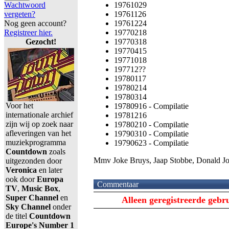
Wachtwoord
19761029
vergeten?
19761126
Nog geen account?
19761224
Registreer hier.
19770218
Gezocht!
19770318
19770415
19771018
197712??
19780117
19780214
19780314
Voor het
19780916 - Compilatie
internationale archief
19781216
zijn wij op zoek naar
19780210 - Compilatie
afleveringen van het
19790310 - Compilatie
muziekprogramma
19790623 - Compilatie
Countdown
zoals
Mmv Joke Bruys, Jaap Stobbe, Donald Jo
uitgezonden door
Veronica
en later
ook door
Europa
Commentaar
TV
,
Music Box
,
Super Channel
en
Alleen geregistreerde geb
Sky Channel
onder
de titel
Countdown
Europe's Number 1