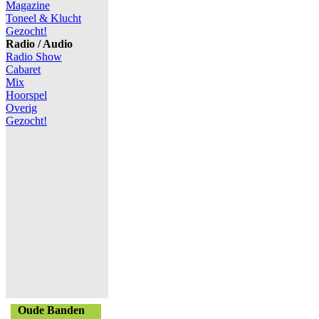
Magazine
Toneel & Klucht
Gezocht!
Radio / Audio
Radio Show
Cabaret
Mix
Hoorspel
Overig
Gezocht!
Oude Banden