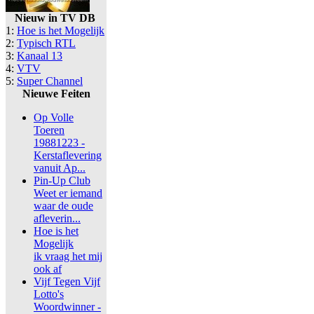
Nieuw in TV DB
1:
Hoe is het Mogelijk
2:
Typisch RTL
3:
Kanaal 13
4:
VTV
5:
Super Channel
Nieuwe Feiten
Op Volle
Toeren
19881223 -
Kerstaflevering
vanuit Ap...
Pin-Up Club
Weet er iemand
waar de oude
afleverin...
Hoe is het
Mogelijk
ik vraag het mij
ook af
Vijf Tegen Vijf
Lotto's
Woordwinner -