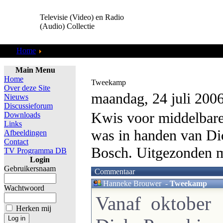
Televisie (Video) en Radio
(Audio) Collectie
Home
TV Programma DB
Main Menu
Home
Tweekamp
Over deze Site
maandag, 24 juli 200
Nieuws
Discussieforum
Kwis voor middelbare 
Downloads
Links
was in handen van Dic
Afbeeldingen
Contact
Bosch. Uitgezonden m
TV Programma DB
Login
Gebruikersnaam
Commentaar
Hanneke Brouwer
-
Tweekamp
Wachtwoord
Vanaf oktober 
Herken mij