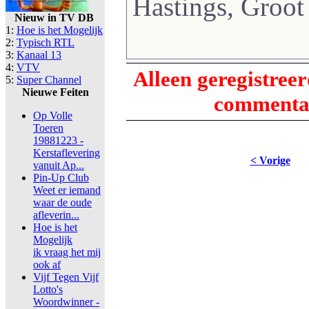
Hastings, Groot 
Nieuw in TV DB
1:
Hoe is het Mogelijk
2:
Typisch RTL
3:
Kanaal 13
4:
VTV
Alleen geregistree
5:
Super Channel
Nieuwe Feiten
commentaa
Op Volle
Toeren
19881223 -
Kerstaflevering
< Vorige
vanuit Ap...
Pin-Up Club
Weet er iemand
waar de oude
afleverin...
Hoe is het
Mogelijk
ik vraag het mij
ook af
Vijf Tegen Vijf
Lotto's
Woordwinner -