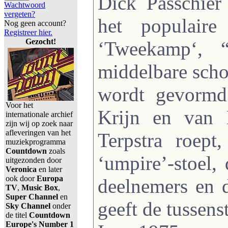
Dick Passchier
Wachtwoord
vergeten?
het populaire
Nog geen account?
Registreer hier.
Gezocht!
‘Tweekamp‘, 
middelbare sch
wordt gevormd
Voor het
Krijn en van 
internationale archief
zijn wij op zoek naar
afleveringen van het
Terpstra roept
muziekprogramma
Countdown
zoals
‘umpire’-stoel
uitgezonden door
Veronica
en later
ook door
Europa
deelnemers en 
TV
,
Music Box
,
Super Channel
en
geeft de tussens
Sky Channel
onder
de titel
Countdown
Europe's Number 1