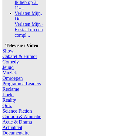
Ik heb op 3-
11-...
Verlaten Mijn,
De
Verlaten Mijn -
Er staat nu een
compl...
Televisie / Video
Show
Cabaret & Humor
Comedy
Jeugd
Muziek
Omroepen
Programma Leaders
Reclame
Loeki
Reality
Quiz
Science Fiction
Cartoon & Animatie
Actie & Drama
Actualiteit
Documentaire