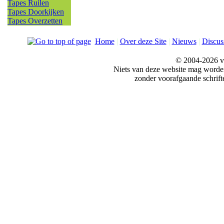
Tapes Ruilen
Tapes Doorkijken
Tapes Overzetten
Home
|
Over deze Site
|
Nieuws
|
Discus
© 2004-2026 v
Niets van deze website mag word
zonder voorafgaande schrift