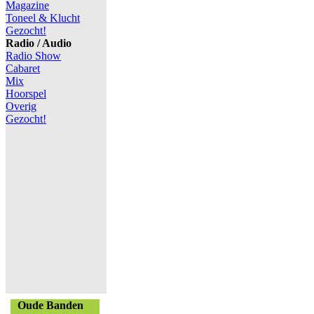
Magazine
Toneel & Klucht
Gezocht!
Radio / Audio
Radio Show
Cabaret
Mix
Hoorspel
Overig
Gezocht!
Oude Banden