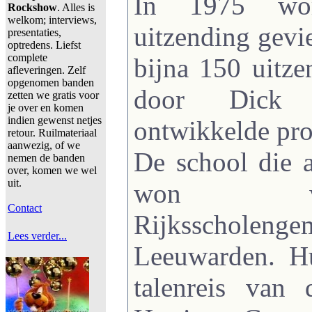
In 1975 wor
Rockshow
. Alles is
welkom; interviews,
uitzending gevi
presentaties,
optredens. Liefst
complete
bijna 150 uitze
afleveringen. Zelf
opgenomen banden
door Dick
zetten we gratis voor
je over en komen
indien gewenst netjes
ontwikkelde pr
retour. Ruilmateriaal
aanwezig, of we
De school die a
nemen de banden
over, komen we wel
uit.
won 
Contact
Rijksscholenge
Lees verder...
Leeuwarden. H
talenreis van