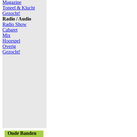
Magazine
Toneel & Klucht
Gezocht!
Radio / Audio
Radio Show
Cabaret
Mix
Hoorspel
Overig
Gezocht!
Oude Banden