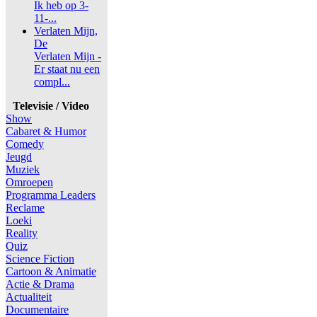
Ik heb op 3-
11-...
Verlaten Mijn,
De
Verlaten Mijn -
Er staat nu een
compl...
Televisie / Video
Show
Cabaret & Humor
Comedy
Jeugd
Muziek
Omroepen
Programma Leaders
Reclame
Loeki
Reality
Quiz
Science Fiction
Cartoon & Animatie
Actie & Drama
Actualiteit
Documentaire