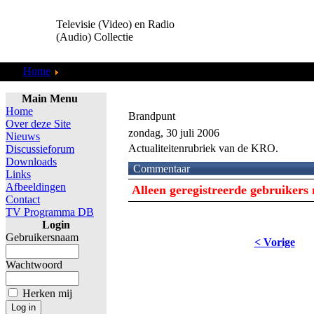
Televisie (Video) en Radio
(Audio) Collectie
Home
TV Programma DB
Main Menu
Home
Brandpunt
Over deze Site
zondag, 30 juli 2006
Nieuws
Actualiteitenrubriek van de KRO.
Discussieforum
Downloads
Commentaar
Links
Afbeeldingen
Alleen geregistreerde gebruiker
Contact
TV Programma DB
Login
Gebruikersnaam
< Vorige
Wachtwoord
Herken mij