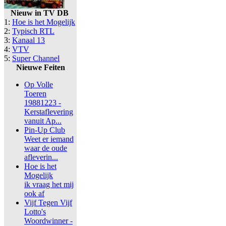
Nieuw in TV DB
1:
Hoe is het Mogelijk
2:
Typisch RTL
3:
Kanaal 13
4:
VTV
5:
Super Channel
Nieuwe Feiten
Op Volle
Toeren
19881223 -
Kerstaflevering
vanuit Ap...
Pin-Up Club
Weet er iemand
waar de oude
afleverin...
Hoe is het
Mogelijk
ik vraag het mij
ook af
Vijf Tegen Vijf
Lotto's
Woordwinner -