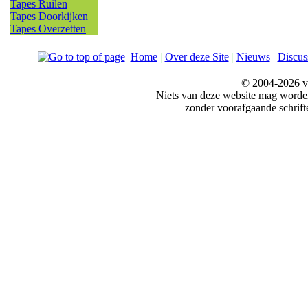
Tapes Ruilen
Tapes Doorkijken
Tapes Overzetten
Home
|
Over deze Site
|
Nieuws
|
Discus
© 2004-2026 v
Niets van deze website mag word
zonder voorafgaande schrift