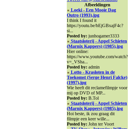
Afbeeldingen
Loeki - Een Mooie Dag
Outro (1993).jpg
I think I found it
https://youtu.be/bEjGBxajF4c?
si...
Posted by:
junhogamer3333
Staatsloterij - Appel Schieten
(Marnix Kappers) (1985).jpg
Hier online:
https://www.youtube.com/watch?
v=_VSha...
Posted by:
admin
Lotto - Krasloten in de
Toekomst (Serge Henri Falcke)
(1997).jpg
Wie heeft dit reclamefilmpje voor
mij op DVD of MP...
Posted by:
B.Tol
Staatsloterij - Appel Schieten
(Marnix Kappers) (1985).jpg
Hoi beste, ik zou graag dit
filmpje een keer wille...
Posted by:
John ter Voort