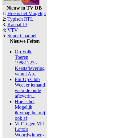
Nieuw in TV DB
1:
Hoe is het Mogelijk
2:
Typisch RTL
3:
Kanaal 13
4:
VTV
5:
Super Channel
Nieuwe Feiten
Op Volle
Toeren
19881223 -
Kerstaflevering
vanuit Ap...
Pin-Up Club
Weet er iemand
waar de oude
afleverin...
Hoe is het
Mogelijk
ik vraag het mij
ook af
Vijf Tegen Vijf
Lotto's
Woordwinner -