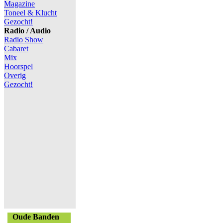
Magazine
Toneel & Klucht
Gezocht!
Radio / Audio
Radio Show
Cabaret
Mix
Hoorspel
Overig
Gezocht!
Oude Banden