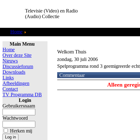
Televisie (Video) en Radio
(Audio) Collectie
Home
TV Programma DB
Main Menu
Home
Welkom Thuis
Over deze Site
zondag, 30 juli 2006
Nieuws
Spelprogramma rond 3 geemigreerde echtp
Discussieforum
Downloads
Commentaar
Links
Afbeeldingen
Alleen gereg
Contact
TV Programma DB
Login
Gebruikersnaam
Wachtwoord
Herken mij