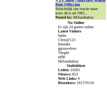
TV Show - Interview Willem
Ruis (198x).jpg
Belachelijk late reactie maar
kom; dit is uit 1982...
Posted by:
MrSambaboy
Nu Online
Er zijn 24 gasten online
Latest Visitors
batim
Chris@123
fatsnake
ggouweloos
Thegbf
nf98
MrSambaboy
Statistieken
Leden:
24501
Nieuws:
823
Web Links:
0
Bezoekers:
181370156