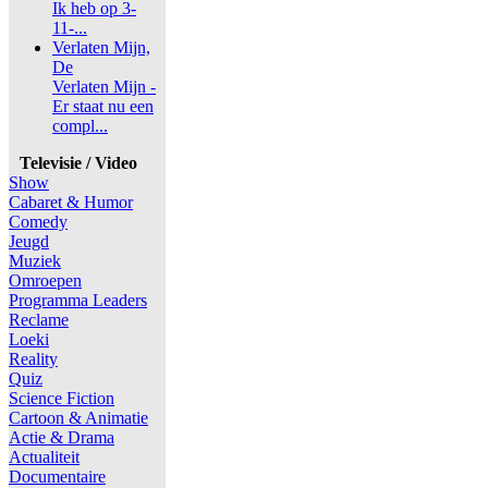
Ik heb op 3-
11-...
Verlaten Mijn,
De
Verlaten Mijn -
Er staat nu een
compl...
Televisie / Video
Show
Cabaret & Humor
Comedy
Jeugd
Muziek
Omroepen
Programma Leaders
Reclame
Loeki
Reality
Quiz
Science Fiction
Cartoon & Animatie
Actie & Drama
Actualiteit
Documentaire