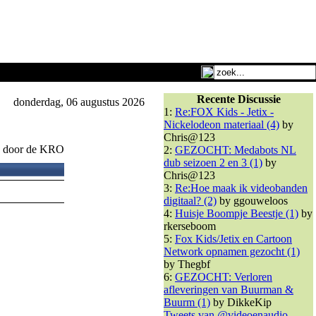
Recente Discussie
donderdag, 06 augustus 2026
1:
Re:FOX Kids - Jetix -
Nickelodeon materiaal (4)
by
Chris@123
en door de KRO
2:
GEZOCHT: Medabots NL
dub seizoen 2 en 3 (1)
by
Chris@123
3:
Re:Hoe maak ik videobanden
digitaal? (2)
by ggouweloos
4:
Huisje Boompje Beestje (1)
by
rkerseboom
5:
Fox Kids/Jetix en Cartoon
Network opnamen gezocht (1)
by Thegbf
6:
GEZOCHT: Verloren
afleveringen van Buurman &
Buurm (1)
by DikkeKip
Tweets van @videoenaudio