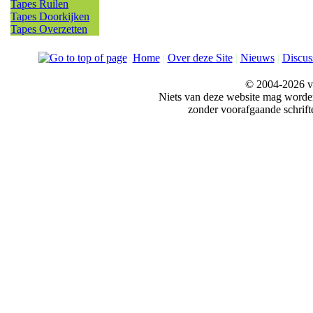
Tapes Ruilen
Tapes Doorkijken
Tapes Overzetten
Home
|
Over deze Site
|
Nieuws
|
Discus
© 2004-2026 v
Niets van deze website mag word
zonder voorafgaande schrift