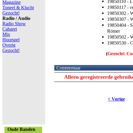
19850110 - L
Magazine
19850117 - ve
Toneel & Klucht
Gezocht!
19850302 - W
Radio / Audio
19850307 - Wi
Radio Show
19850404 - S
Cabaret
Römer
Mix
19850502 - W
Hoorspel
19850530 - C
Overig
Gezocht!
(
Gezocht: Co
Commentaar
Alleen geregistreerde gebrui
< Vorige
Oude Banden