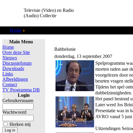
Televisie (Video) en Radio
(Audio) Collectie
Home
TV Programma DB
Main Menu
Home
Babbelonie
Over deze Site
donderdag, 13 september 2007
Nieuws
Spelprogramma waar
Discussieforum
Downloads
moeten raden aan d
Links
voorgelezen door e
Afbeeldingen
beurten vragen stel
Contact
Tijdens het spel on
TV Programma DB
dubbelzinnigheden.
Login
Het panel bestond u
Gebruikersnaam
Later werd Jos Brin
Presentatie was in 
Wachtwoord
AVRO vanaf 5 juni
Herken mij
Uitzendingen Seizo