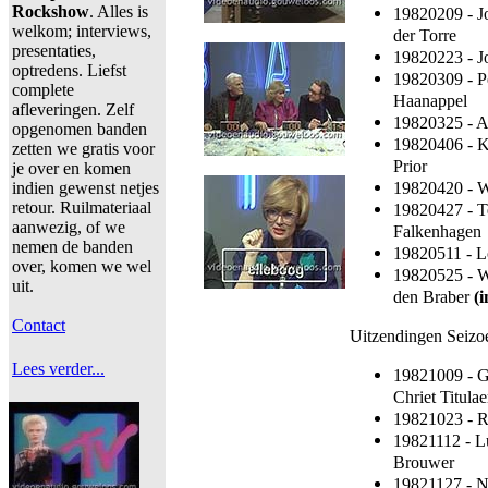
Rockshow
. Alles is
19820209 - J
welkom; interviews,
der Torre
presentaties,
19820223 - J
optredens. Liefst
19820309 - P
complete
Haanappel
afleveringen. Zelf
19820325 - A
opgenomen banden
19820406 - K
zetten we gratis voor
Prior
je over en komen
19820420 - W
indien gewenst netjes
retour. Ruilmateriaal
19820427 - T
aanwezig, of we
Falkenhagen
nemen de banden
19820511 - L
over, komen we wel
19820525 - Wi
uit.
den Braber
(i
Contact
Uitzendingen Seizo
Lees verder...
19821009 - Ge
Chriet Titulae
19821023 - Ri
19821112 - L
Brouwer
19821127 - N