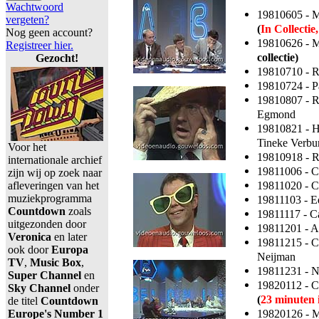
Wachtwoord
19810605 - M
vergeten?
(
In Collectie
Nog geen account?
19810626 - Ma
Registreer hier.
collectie)
Gezocht!
19810710 - R
19810724 - P
19810807 - R
Egmond
19810821 - H
Tineke Verbu
Voor het
19810918 - R
internationale archief
19811006 - Ca
zijn wij op zoek naar
19811020 - Ca
afleveringen van het
muziekprogramma
19811103 - Ed
Countdown
zoals
19811117 - C
uitgezonden door
19811201 - A
Veronica
en later
19811215 - 
ook door
Europa
Neijman
TV
,
Music Box
,
19811231 - N
Super Channel
en
19820112 - Ca
Sky Channel
onder
(
23 minuten i
de titel
Countdown
19820126 - M
Europe's Number 1