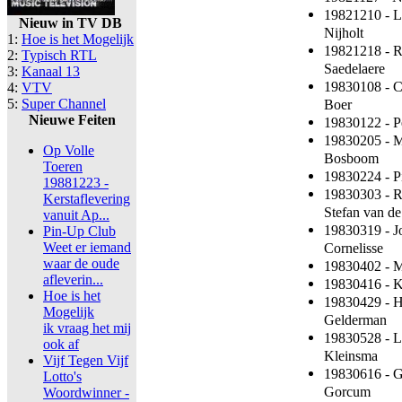
19821210 - L
Nieuw in TV DB
Nijholt
1:
Hoe is het Mogelijk
19821218 - R
2:
Typisch RTL
Saedelaere
3:
Kanaal 13
19830108 - C
4:
VTV
5:
Super Channel
Boer
Nieuwe Feiten
19830122 - P
19830205 - Me
Op Volle
Bosboom
Toeren
19830224 - Pi
19881223 -
19830303 - R
Kerstaflevering
Stefan van d
vanuit Ap...
19830319 - J
Pin-Up Club
Weet er iemand
Cornelisse
waar de oude
19830402 - M
afleverin...
19830416 - K
Hoe is het
19830429 - H
Mogelijk
Gelderman
ik vraag het mij
19830528 - L
ook af
Kleinsma
Vijf Tegen Vijf
19830616 - G
Lotto's
Gorcum
Woordwinner -