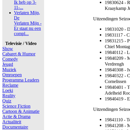
Ik heb op 3-
19830624 - R
11-...
Kraaykamp Jr
Verlaten Mijn,
De
Uitzendingen Seizo
Verlaten Mijn -
Er staat nu een
19831020 - De
compl...
19831117 - C
19831215 - P
Televisie / Video
Chiel Monta
Show
19840112 - L
Cabaret & Humor
19840209 - M
Comedy
Verdrengh
Jeugd
Muziek
19840308 - I
Omroepen
19840322 - C
Programma Leaders
Cornelissen
Reclame
19840401 - T
Loeki
Adelheid Roo
Reality
19840419 - El
Quiz
Science Fiction
Uitzendingen Seizo
Cartoon & Animatie
Actie & Drama
19841110 - T
Actualiteit
19841208 - M
Documentaire