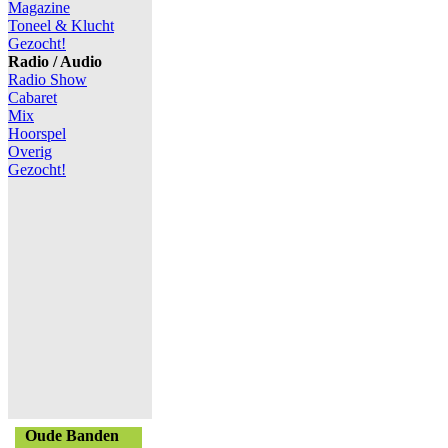
Magazine
Toneel & Klucht
Gezocht!
Radio / Audio
Radio Show
Cabaret
Mix
Hoorspel
Overig
Gezocht!
Oude Banden