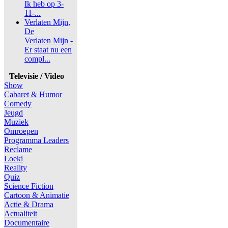
Ik heb op 3-
11-...
Verlaten Mijn,
De
Verlaten Mijn -
Er staat nu een
compl...
Televisie / Video
Show
Cabaret & Humor
Comedy
Jeugd
Muziek
Omroepen
Programma Leaders
Reclame
Loeki
Reality
Quiz
Science Fiction
Cartoon & Animatie
Actie & Drama
Actualiteit
Documentaire