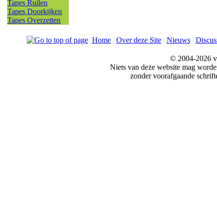
Tapes Ruilen
Tapes Doorkijken
Tapes Overzetten
Home
|
Over deze Site
|
Nieuws
|
Discus
© 2004-2026 v
Niets van deze website mag word
zonder voorafgaande schrift