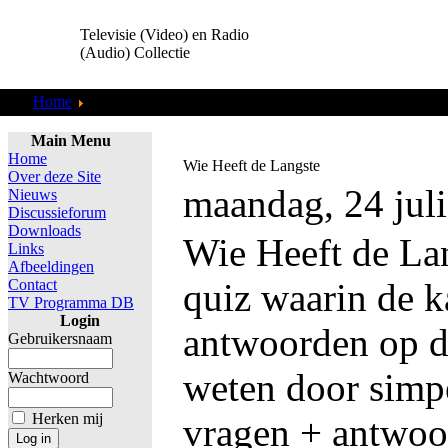
Televisie (Video) en Radio
(Audio) Collectie
Home
TV Programma DB
Main Menu
Home
Wie Heeft de Langste
Over deze Site
maandag, 24 jul
Nieuws
Discussieforum
Downloads
Wie Heeft de La
Links
Afbeeldingen
Contact
quiz waarin de k
TV Programma DB
Login
antwoorden op d
Gebruikersnaam
weten door simp
Wachtwoord
Herken mij
vragen + antwoor