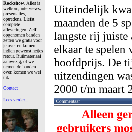
Rockshow
. Alles is
Uiteindelijk kw
welkom; interviews,
presentaties,
maanden de 5 sp
optredens. Liefst
complete
afleveringen. Zelf
langste rij juist
opgenomen banden
zetten we gratis voor
elkaar te spelen 
je over en komen
indien gewenst netjes
retour. Ruilmateriaal
hoofdprijs. De ti
aanwezig, of we
nemen de banden
uitzendingen wa
over, komen we wel
uit.
2000 t/m maart 
Contact
Lees verder...
Commentaar
Alleen ge
gebruikers m