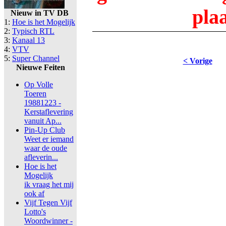
pla
Nieuw in TV DB
1:
Hoe is het Mogelijk
2:
Typisch RTL
3:
Kanaal 13
4:
VTV
5:
Super Channel
< Vorige
Nieuwe Feiten
Op Volle
Toeren
19881223 -
Kerstaflevering
vanuit Ap...
Pin-Up Club
Weet er iemand
waar de oude
afleverin...
Hoe is het
Mogelijk
ik vraag het mij
ook af
Vijf Tegen Vijf
Lotto's
Woordwinner -