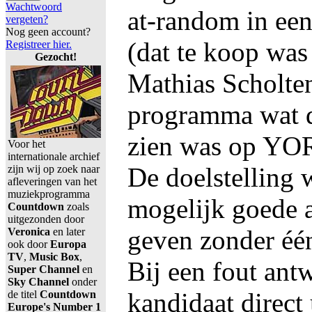
Wachtwoord
at-random in ee
vergeten?
Nog geen account?
(dat te koop was
Registreer hier.
Gezocht!
Mathias Scholten
programma wat da
zien was op YO
Voor het
internationale archief
De doelstelling
zijn wij op zoek naar
afleveringen van het
muziekprogramma
mogelijk goede 
Countdown
zoals
uitgezonden door
geven zonder één
Veronica
en later
ook door
Europa
TV
,
Music Box
,
Bij een fout ant
Super Channel
en
Sky Channel
onder
kandidaat direct 
de titel
Countdown
Europe's Number 1