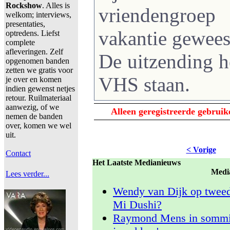
Rockshow
. Alles is
vriendengroe
welkom; interviews,
presentaties,
vakantie gewees
optredens. Liefst
complete
afleveringen. Zelf
De uitzending h
opgenomen banden
zetten we gratis voor
VHS staan.
je over en komen
indien gewenst netjes
retour. Ruilmateriaal
aanwezig, of we
Alleen geregistreerde gebrui
nemen de banden
over, komen we wel
uit.
< Vorige
Contact
Het Laatste Medianieuws
Medi
Lees verder...
Wendy van Dijk op tweed
Mi Dushi?
Raymond Mens in sommige