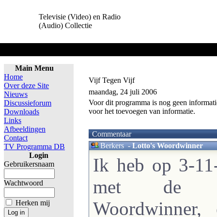
Televisie (Video) en Radio
(Audio) Collectie
Home
Main Menu
Home
Vijf Tegen Vijf
Over deze Site
maandag, 24 juli 2006
Nieuws
Voor dit programma is nog geen informati
Discussieforum
voor het toevoegen van informatie.
Downloads
Links
Afbeeldingen
Commentaar
Contact
Berkers
-
Lotto's Woordwinner
TV Programma DB
Login
Ik heb op 3-1
Gebruikersnaam
met de qu
Wachtwoord
Woordwinner, 
Herken mij