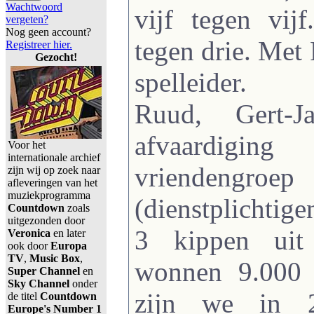
Wachtwoord
vijf tegen vij
vergeten?
Nog geen account?
tegen drie. Met 
Registreer hier.
Gezocht!
spelleider.
Ruud, Gert-
afvaardigi
Voor het
internationale archief
vrienden
zijn wij op zoek naar
afleveringen van het
muziekprogramma
(dienstplichtig
Countdown
zoals
uitgezonden door
3 kippen uit
Veronica
en later
ook door
Europa
TV
,
Music Box
,
wonnen 9.000 
Super Channel
en
Sky Channel
onder
zijn we in 
de titel
Countdown
Europe's Number 1