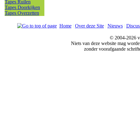
Tapes Ruilen
Tapes Doorkijken
Tapes Overzetten
Home
|
Over deze Site
|
Nieuws
|
Discus
© 2004-2026 v
Niets van deze website mag word
zonder voorafgaande schrift