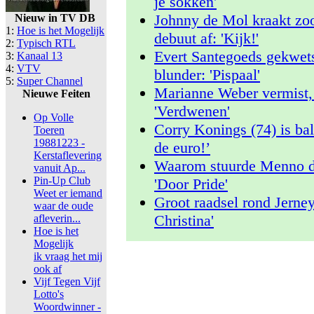
je sokken'
Johnny de Mol kraakt zo
Nieuw in TV DB
1:
Hoe is het Mogelijk
debuut af: 'Kijk!'
2:
Typisch RTL
Evert Santegoeds gekwet
3:
Kanaal 13
4:
VTV
blunder: 'Pispaal'
5:
Super Channel
Marianne Weber vermist, 
Nieuwe Feiten
'Verdwenen'
Op Volle
Corry Konings (74) is ba
Toeren
19881223 -
de euro!’
Kerstaflevering
Waarom stuurde Menno d
vanuit Ap...
Pin-Up Club
'Door Pride'
Weet er iemand
Groot raadsel rond Jerne
waar de oude
Christina'
afleverin...
Hoe is het
Mogelijk
ik vraag het mij
ook af
Vijf Tegen Vijf
Lotto's
Woordwinner -