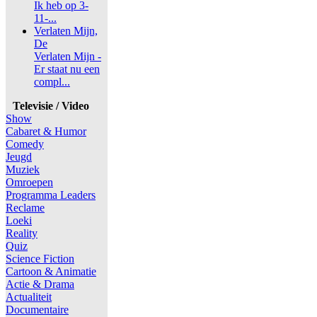
Ik heb op 3-
11-...
Verlaten Mijn,
De
Verlaten Mijn -
Er staat nu een
compl...
Televisie / Video
Show
Cabaret & Humor
Comedy
Jeugd
Muziek
Omroepen
Programma Leaders
Reclame
Loeki
Reality
Quiz
Science Fiction
Cartoon & Animatie
Actie & Drama
Actualiteit
Documentaire