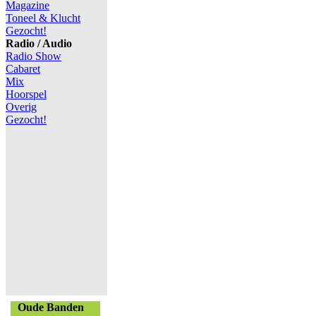
Magazine
Toneel & Klucht
Gezocht!
Radio / Audio
Radio Show
Cabaret
Mix
Hoorspel
Overig
Gezocht!
Oude Banden