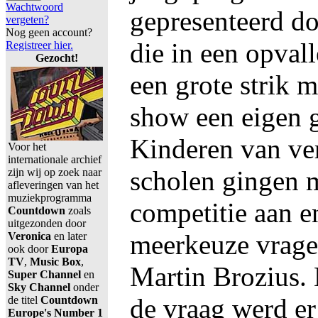
Wachtwoord
gepresenteerd d
vergeten?
Nog geen account?
die in een opval
Registreer hier.
Gezocht!
een grote strik m
show een eigen g
Kinderen van ve
Voor het
internationale archief
scholen gingen m
zijn wij op zoek naar
afleveringen van het
muziekprogramma
competitie aan e
Countdown
zoals
uitgezonden door
meerkeuze vrage
Veronica
en later
ook door
Europa
TV
,
Music Box
,
Martin Brozius. 
Super Channel
en
Sky Channel
onder
de vraag werd er 
de titel
Countdown
Europe's Number 1