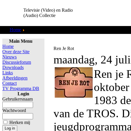
Televisie (Video) en Radio
(Audio) Collectie
Home
TV Programma DB
Main Menu
Home
Ren Je Rot
Over deze Site
maandag, 24 jul
Nieuws
Discussieforum
Downloads
Ren je 
Links
Afbeeldingen
Contact
oktober 
TV Programma DB
Login
1983 de
Gebruikersnaam
van de TROS. Di
Wachtwoord
Herken mij
jeugdprogramma