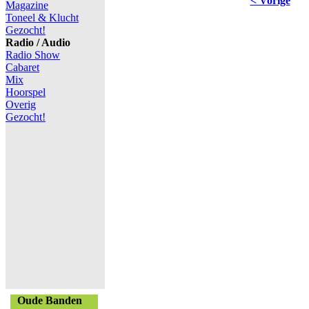
< Vorige
Magazine
Toneel & Klucht
Gezocht!
Radio / Audio
Radio Show
Cabaret
Mix
Hoorspel
Overig
Gezocht!
Oude Banden