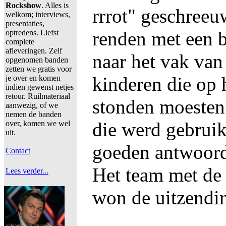
Rockshow
. Alles is
rrrot" geschreeu
welkom; interviews,
presentaties,
renden met een b
optredens. Liefst
complete
afleveringen. Zelf
naar het vak van
opgenomen banden
zetten we gratis voor
kinderen die op h
je over en komen
indien gewenst netjes
retour. Ruilmateriaal
stonden moesten
aanwezig, of we
nemen de banden
die werd gebruik
over, komen we wel
uit.
goeden antwoord
Contact
Het team met de 
Lees verder...
won de uitzendi