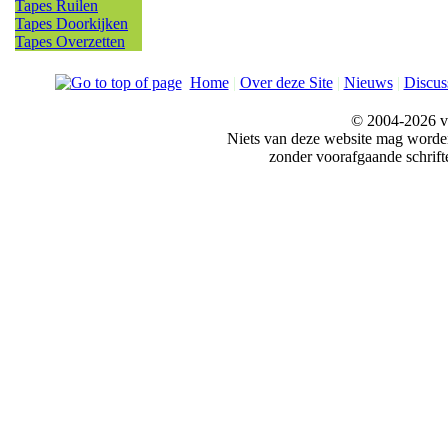
Tapes Ruilen
Tapes Doorkijken
Tapes Overzetten
Home
|
Over deze Site
|
Nieuws
|
Discus
© 2004-2026 v
Niets van deze website mag word
zonder voorafgaande schrift