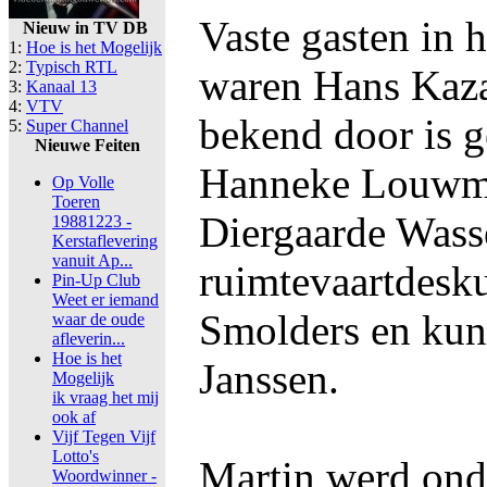
Vaste gasten in
Nieuw in TV DB
1:
Hoe is het Mogelijk
2:
Typisch RTL
waren Hans Kaza
3:
Kanaal 13
4:
VTV
bekend door is 
5:
Super Channel
Nieuwe Feiten
Hanneke Louwm
Op Volle
Toeren
Diergaarde Wass
19881223 -
Kerstaflevering
vanuit Ap...
ruimtevaartdesk
Pin-Up Club
Weet er iemand
Smolders en kun
waar de oude
afleverin...
Hoe is het
Janssen.
Mogelijk
ik vraag het mij
ook af
Vijf Tegen Vijf
Lotto's
Martin werd ond
Woordwinner -