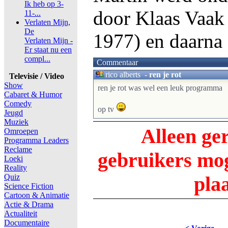
Ik heb op 3-
door Klaas Vaak 
11-...
Verlaten Mijn,
De
1977) en daarna
Verlaten Mijn -
Er staat nu een
compl...
Commentaar
rico alberts
-
ren je rot
Televisie / Video
Show
ren je rot was wel een leuk programma
Cabaret & Humor
Comedy
op tv
Jeugd
Muziek
Alleen ge
Omroepen
Programma Leaders
Reclame
gebruikers m
Loeki
Reality
Quiz
pla
Science Fiction
Cartoon & Animatie
Actie & Drama
Actualiteit
Documentaire