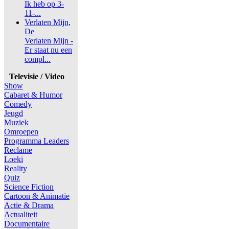
Ik heb op 3-
11-...
Verlaten Mijn,
De
Verlaten Mijn -
Er staat nu een
compl...
Televisie / Video
Show
Cabaret & Humor
Comedy
Jeugd
Muziek
Omroepen
Programma Leaders
Reclame
Loeki
Reality
Quiz
Science Fiction
Cartoon & Animatie
Actie & Drama
Actualiteit
Documentaire