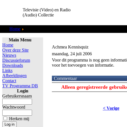
Televisie (Video) en Radio
(Audio) Collectie
Home
TV Programma DB
Main Menu
Home
Achmea Kennisquiz
Over deze Site
maandag, 24 juli 2006
Nieuws
Voor dit programma is nog geen informati
Discussieforum
voor het toevoegen van informatie.
Downloads
Links
Afbeeldingen
Commentaar
Contact
TV Programma DB
Alleen geregistreerde gebrui
Login
Gebruikersnaam
Wachtwoord
< Vorige
Herken mij