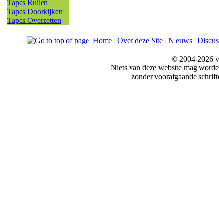
Tapes Ruilen
Tapes Doorkijken
Tapes Overzetten
Home
|
Over deze Site
|
Nieuws
|
Discus
© 2004-2026 v
Niets van deze website mag word
zonder voorafgaande schrift