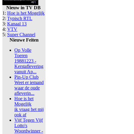
Nieuw in TV DB
1:
Hoe is het Mogelijk
2:
Typisch RTL
3:
Kanaal 13
4:
VTV
5:
Super Channel
Nieuwe Feiten
Op Volle
Toeren
19881223 -
Kerstaflevering
vanuit Ap...
Pin-Up Club
Weet er iemand
waar de oude
afleverin...
Hoe is het
Mogelijk
ik vraag het mij
ook af
Vijf Tegen Vijf
Lotto's
Woordwinner -