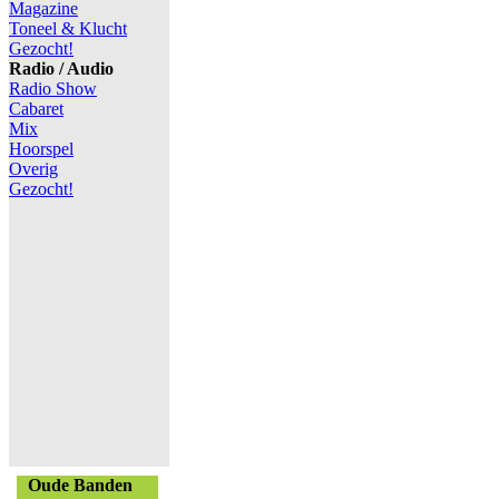
Magazine
Toneel & Klucht
Gezocht!
Radio / Audio
Radio Show
Cabaret
Mix
Hoorspel
Overig
Gezocht!
Oude Banden