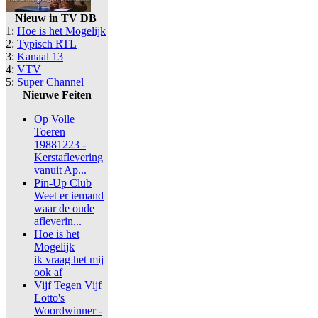
Nieuw in TV DB
1:
Hoe is het Mogelijk
2:
Typisch RTL
3:
Kanaal 13
4:
VTV
5:
Super Channel
Nieuwe Feiten
Op Volle
Toeren
19881223 -
Kerstaflevering
vanuit Ap...
Pin-Up Club
Weet er iemand
waar de oude
afleverin...
Hoe is het
Mogelijk
ik vraag het mij
ook af
Vijf Tegen Vijf
Lotto's
Woordwinner -