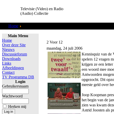
Televisie (Video) en Radio
(Audio) Collectie
Home
TV Programma DB
Main Menu
Home
2 Voor 12
Over deze Site
maandag, 24 juli 2006
Nieuws
Kennisquiz van de 
Discussieforum
Downloads
spelers 12 vragen m
Links
krijgen ze een letter
Afbeeldingen
een woord mee moe
Contact
Antwoorden mogen 
TV Programma DB
opgezocht. Dit opzoe
Login
meeste geld over hee
Gebruikersnaam
Joop Koopman presen
Wachtwoord
het begin van de jar
zien was kwam deze 
Herken mij
Astrid Joosten als pr