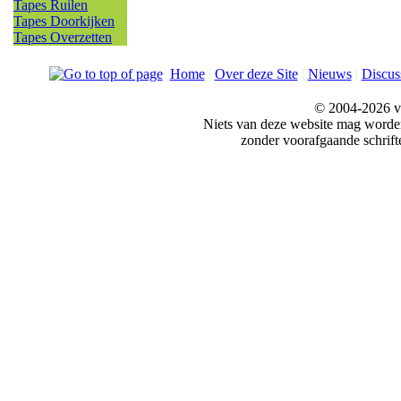
Tapes Ruilen
Tapes Doorkijken
Tapes Overzetten
Home
|
Over deze Site
|
Nieuws
|
Discus
© 2004-2026 v
Niets van deze website mag word
zonder voorafgaande schrift