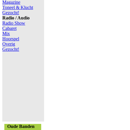
Magazine
Toneel & Klucht
Gezocht!
Radio / Audio
Radio Show
Cabaret
Mix
Hoorspel
Overig
Gezocht!
Oude Banden