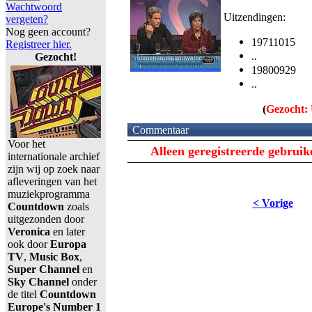
Wachtwoord
Uitzendingen:
vergeten?
Nog geen account?
19711015
Registreer hier.
..
Gezocht!
19800929
..
(
Gezocht:
Commentaar
Voor het
Alleen geregistreerde gebrui
internationale archief
zijn wij op zoek naar
afleveringen van het
muziekprogramma
< Vorige
Countdown
zoals
uitgezonden door
Veronica
en later
ook door
Europa
TV
,
Music Box
,
Super Channel
en
Sky Channel
onder
de titel
Countdown
Europe's Number 1