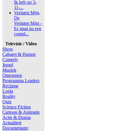
Ik heb op 3-
11-...
Verlaten Mijn,
De
Verlaten Mijn -
Er staat nu een
compl...
Televisie / Video
Show
Cabaret & Humor
Comedy
Jeugd
Muziek
Omroepen
Programma Leaders
Reclame
Loeki
Reality
Quiz
Science Fiction
Cartoon & Animatie
Actie & Drama
Actualiteit
Documentaire