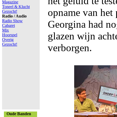
het geluid te tes
Magazine
Toneel & Klucht
opname van het
Gezocht!
Radio / Audio
Radio Show
Georgina had nog
Cabaret
Mix
glazen wijn achte
Hoorspel
Overig
Gezocht!
verborgen.
Oude Banden