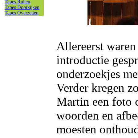
Tapes Ruilen
Tapes Doorkijken
Tapes Overzetten
Allereerst waren
introductie gesp
onderzoekjes met
Verder kregen z
Martin een foto 
woorden en afbe
moesten onthoud