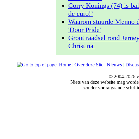
Corry Konings (74) is ba
de euro!’
Waarom stuurde Menno d
'Door Pride'
Groot raadsel rond Jerne
Christina'
Home
|
Over deze Site
|
Nieuws
|
Discus
© 2004-2026 v
Niets van deze website mag word
zonder voorafgaande schrift