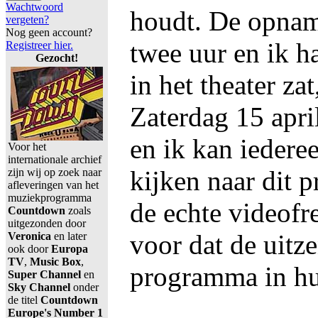
Wachtwoord
houdt. De opnam
vergeten?
Nog geen account?
twee uur en ik h
Registreer hier.
Gezocht!
in het theater za
Zaterdag 15 april
en ik kan iedere
Voor het
internationale archief
kijken naar dit 
zijn wij op zoek naar
afleveringen van het
muziekprogramma
de echte videofr
Countdown
zoals
uitgezonden door
voor dat de uitz
Veronica
en later
ook door
Europa
TV
,
Music Box
,
programma in hu
Super Channel
en
Sky Channel
onder
de titel
Countdown
Europe's Number 1