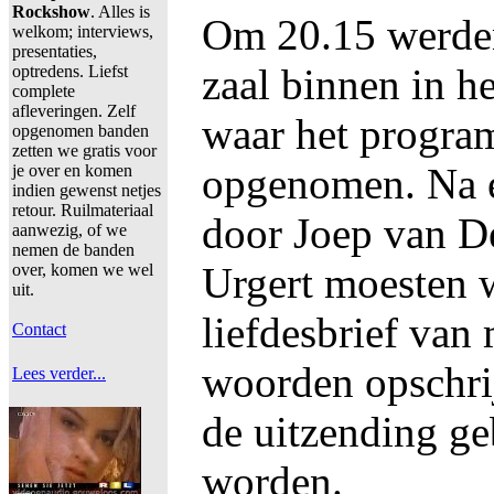
Rockshow
. Alles is
Om 20.15 werde
welkom; interviews,
presentaties,
zaal binnen in h
optredens. Liefst
complete
afleveringen. Zelf
waar het progr
opgenomen banden
zetten we gratis voor
opgenomen. Na e
je over en komen
indien gewenst netjes
retour. Ruilmateriaal
door Joep van 
aanwezig, of we
nemen de banden
Urgert moesten w
over, komen we wel
uit.
liefdesbrief van
Contact
woorden opschrij
Lees verder...
de uitzending ge
worden.