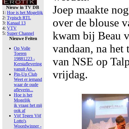
Joep maakte nog
Nieuw in TV DB
1:
Hoe is het Mogelijk
2:
Typisch RTL
over de blouse 
3:
Kanaal 13
4:
VTV
kwam bij Beau 
5:
Super Channel
Nieuwe Feiten
vandaan, na het 
Op Volle
Toeren
van NSE op Talp
19881223 -
Kerstaflevering
vanuit Ap...
vrijdag.
Pin-Up Club
Weet er iemand
waar de oude
afleverin...
Hoe is het
Mogelijk
ik vraag het mij
ook af
Vijf Tegen Vijf
Lotto's
Woordwinner -