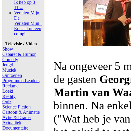
Ik heb op 3-
11-...
Verlaten Mijn,
De
Verlaten Mijn -
Er staat nu een
compl...
Televisie / Video
Show
Cabaret & Humor
Comedy
Na ongeveer 5 
Jeugd
Muziek
Omroepen
de gasten
Georg
Programma Leaders
Reclame
Martin van Wa
Loeki
Reality
Quiz
binnen. Na enkel
Science Fiction
Cartoon & Animatie
("Wat heb je va
Actie & Drama
Actualiteit
Documentaire