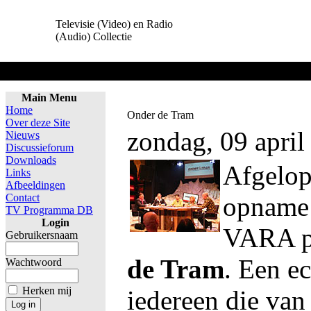
Televisie (Video) en Radio
(Audio) Collectie
Home
Main Menu
Home
Onder de Tram
Over deze Site
zondag, 09 april
Nieuws
Discussieforum
Downloads
Afgelop
Links
Afbeeldingen
Contact
opname 
TV Programma DB
Login
VARA 
Gebruikersnaam
de Tram
. Een e
Wachtwoord
Herken mij
iedereen die van