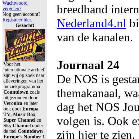
Wachtwoord
breedband intern
vergeten?
Nog geen account?
Nederland4.nl
bi
Registreer hier.
Gezocht!
van de kanalen.
Journaal 24
Voor het
internationale archief
De NOS is gestar
zijn wij op zoek naar
afleveringen van het
muziekprogramma
themakanaal, wa
Countdown
zoals
uitgezonden door
dag het NOS Jour
Veronica
en later
ook door
Europa
TV
,
Music Box
,
volgen is. Ook e
Super Channel
en
Sky Channel
onder
zijn hier te zien.
de titel
Countdown
Europe's Number 1