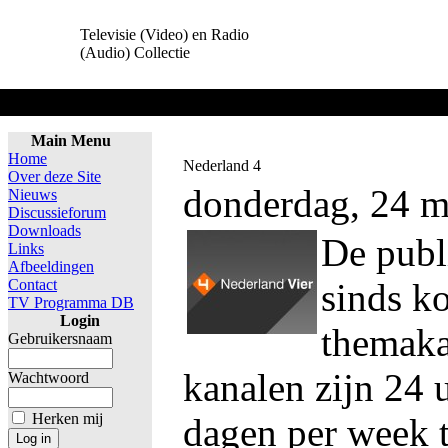
Televisie (Video) en Radio
(Audio) Collectie
Home
Main Menu
Home
Nederland 4
Over deze Site
donderdag, 24 m
Nieuws
Discussieforum
Downloads
De publ
Links
Afbeeldingen
Contact
sinds ko
TV Programma DB
Login
themaka
Gebruikersnaam
kanalen zijn 24 
Wachtwoord
Herken mij
dagen per week t