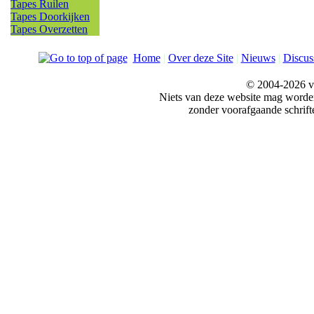
Tapes Ruilen
Tapes Doorkijken
Tapes Overzetten
Home
|
Over deze Site
|
Nieuws
|
Discus
© 2004-2026 v
Niets van deze website mag word
zonder voorafgaande schrift