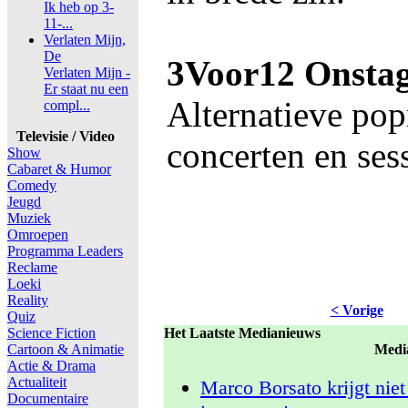
Ik heb op 3-
11-...
Verlaten Mijn,
De
3Voor12 Onsta
Verlaten Mijn -
Er staat nu een
Alternatieve po
compl...
Televisie / Video
concerten en sess
Show
Cabaret & Humor
Comedy
Jeugd
Muziek
Omroepen
Programma Leaders
Reclame
Loeki
Reality
< Vorige
Quiz
Science Fiction
Het Laatste Medianieuws
Cartoon & Animatie
Medi
Actie & Drama
Actualiteit
Marco Borsato krijgt nie
Documentaire