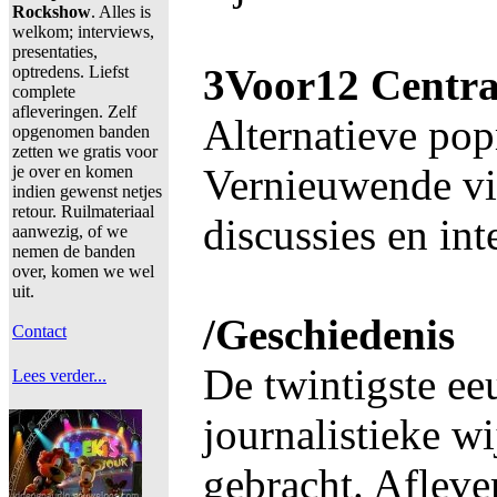
Rockshow
. Alles is
welkom; interviews,
presentaties,
3Voor12 Centra
optredens. Liefst
complete
afleveringen. Zelf
Alternatieve po
opgenomen banden
zetten we gratis voor
Vernieuwende vi
je over en komen
indien gewenst netjes
retour. Ruilmateriaal
discussies en int
aanwezig, of we
nemen de banden
over, komen we wel
uit.
/Geschiedenis
Contact
De twintigste e
Lees verder...
journalistieke wi
gebracht. Aflev