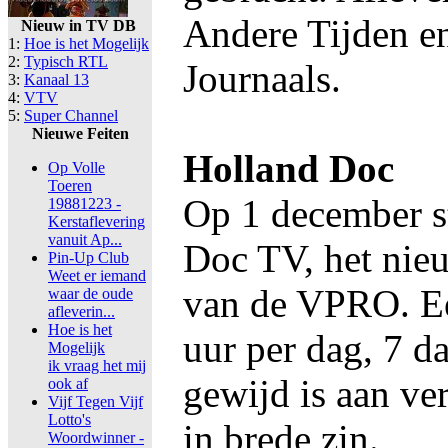
Andere Tijden e
Nieuw in TV DB
1:
Hoe is het Mogelijk
2:
Typisch RTL
Journaals.
3:
Kanaal 13
4:
VTV
5:
Super Channel
Nieuwe Feiten
Holland Doc
Op Volle
Toeren
Op 1 december s
19881223 -
Kerstaflevering
vanuit Ap...
Doc TV, het nie
Pin-Up Club
Weet er iemand
van de VPRO. Ee
waar de oude
afleverin...
Hoe is het
uur per dag, 7 d
Mogelijk
ik vraag het mij
gewijd is aan ve
ook af
Vijf Tegen Vijf
Lotto's
in brede zin.
Woordwinner -