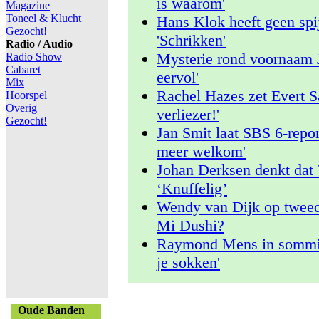
is waarom'
Magazine
Toneel & Klucht
Hans Klok heeft geen spij
Gezocht!
'Schrikken'
Radio / Audio
Mysterie rond voornaam 
Radio Show
Cabaret
eervol'
Mix
Rachel Hazes zet Evert S
Hoorspel
Overig
verliezer!'
Gezocht!
Jan Smit laat SBS 6-report
meer welkom'
Johan Derksen denkt dat 
‘Knuffelig’
Wendy van Dijk op tweed
Mi Dushi?
Raymond Mens in sommige
je sokken'
Oude Banden