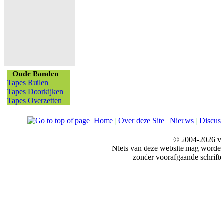
Oude Banden
Tapes Ruilen
Tapes Doorkijken
Tapes Overzetten
Home
|
Over deze Site
|
Nieuws
|
Discus
© 2004-2026 v
Niets van deze website mag word
zonder voorafgaande schrift