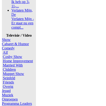
Ik heb op 3-
11-...
Verlaten Mijn,
De
Verlaten Mijn -
Er staat nu een
compl...
Televisie / Video
Show
Cabaret & Humor
Comedy
Alf
Cosby Show
Home Improvement
Married With
Children
Muppet Show
Seinfeld
Friends
Overig
Jeugd
Muziek
Omroepen
Programma Leaders