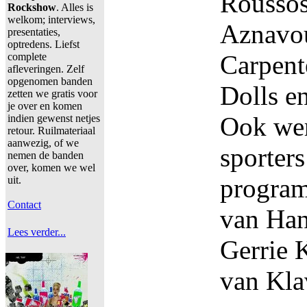
Roussos
Rockshow
. Alles is
welkom; interviews,
Aznavou
presentaties,
optredens. Liefst
Carpent
complete
afleveringen. Zelf
opgenomen banden
Dolls e
zetten we gratis voor
je over en komen
Ook wer
indien gewenst netjes
retour. Ruilmateriaal
aanwezig, of we
sporter
nemen de banden
over, komen we wel
program
uit.
Contact
van Han
Lees verder...
Gerrie 
van Kla