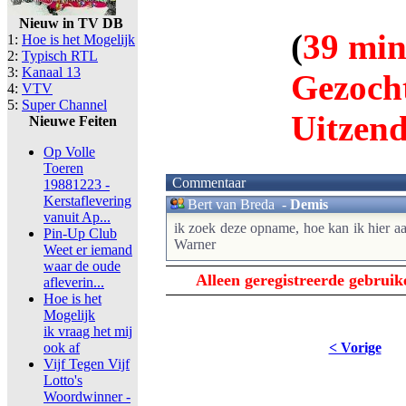
Nieuw in TV DB
(
39 minu
1:
Hoe is het Mogelijk
2:
Typisch RTL
3:
Kanaal 13
Gezocht
4:
VTV
5:
Super Channel
Uitzen
Nieuwe Feiten
Op Volle
Toeren
Commentaar
19881223 -
Kerstaflevering
Bert van Breda
-
Demis
vanuit Ap...
ik zoek deze opname, hoe kan ik hier 
Pin-Up Club
Warner
Weet er iemand
waar de oude
Alleen geregistreerde gebrui
afleverin...
Hoe is het
Mogelijk
ik vraag het mij
ook af
< Vorige
Vijf Tegen Vijf
Lotto's
Woordwinner -