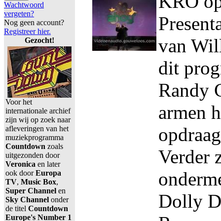
KRO op 
Wachtwoord
vergeten?
Present
Nog geen account?
Registreer hier.
van Wil
Gezocht!
dit pro
Randy C
Voor het
armen h
internationale archief
zijn wij op zoek naar
opdraag
afleveringen van het
muziekprogramma
Countdown
zoals
Verder 
uitgezonden door
Veronica
en later
onderme
ook door
Europa
TV
,
Music Box
,
Super Channel
en
Dolly D
Sky Channel
onder
de titel
Countdown
Europe's Number 1