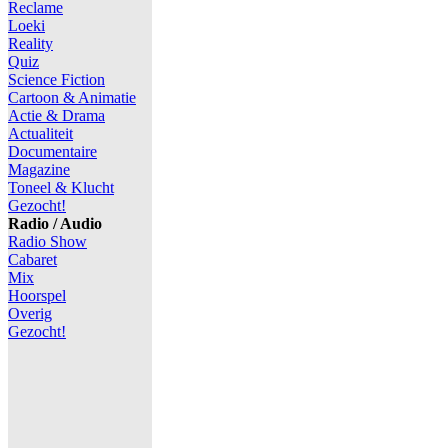
Reclame
Loeki
Reality
Quiz
Science Fiction
Cartoon & Animatie
Actie & Drama
Actualiteit
Documentaire
Magazine
Toneel & Klucht
Gezocht!
Radio / Audio
Radio Show
Cabaret
Mix
Hoorspel
Overig
Gezocht!