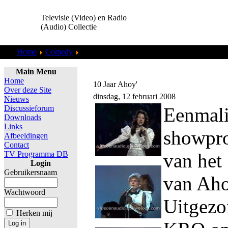
Televisie (Video) en Radio
(Audio) Collectie
Home
Comedy
Alf
Main Menu
Home
10 Jaar Ahoy'
Over deze Site
dinsdag, 12 februari 2008
Nieuws
Discussieforum
Eenmal
Downloads
Links
showpro
Afbeeldingen
Contact
TV Programma DB
van het 
Login
Gebruikersnaam
van Aho
Wachtwoord
Uitgezo
Herken mij