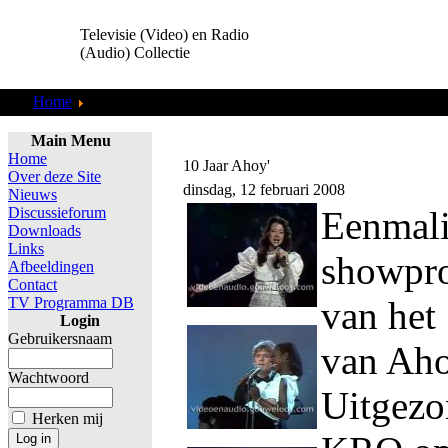
Televisie (Video) en Radio
(Audio) Collectie
Home
TV Programma DB
Main Menu
Home
10 Jaar Ahoy'
Over deze Site
dinsdag, 12 februari 2008
Nieuws
Discussieforum
Eenmal
Downloads
Links
showpro
Afbeeldingen
Contact
TV Programma DB
van het 
Login
Gebruikersnaam
van Aho
Wachtwoord
Uitgezo
Herken mij