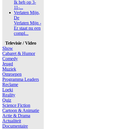
Ik heb op 3-
11-...
Verlaten Mijn,
De
Verlaten Mijn -
Er staat nu een
compl...
Televisie / Video
Show
Cabaret & Humor
Comedy
Jeugd
Muziek
Omroepen
Programma Leaders
Reclame
Loeki
Reality
Quiz
Science Fiction
Cartoon & Animatie
Actie & Drama
Actualiteit
Documentaire