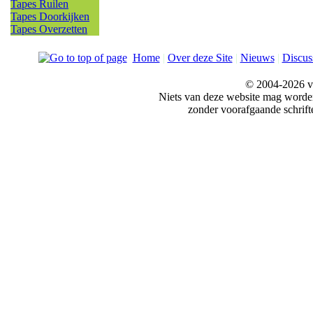
Tapes Ruilen
Tapes Doorkijken
Tapes Overzetten
Home
|
Over deze Site
|
Nieuws
|
Discus
© 2004-2026 v
Niets van deze website mag word
zonder voorafgaande schrift