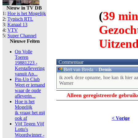
Nieuw in TV DB
(
39 minu
1:
Hoe is het Mogelijk
2:
Typisch RTL
3:
Kanaal 13
Gezocht
4:
VTV
5:
Super Channel
Uitzen
Nieuwe Feiten
Op Volle
Toeren
Commentaar
19881223 -
Kerstaflevering
Bert van Breda
-
Demis
vanuit Ap...
ik zoek deze opname, hoe kan ik hier 
Pin-Up Club
Warner
Weet er iemand
waar de oude
Alleen geregistreerde gebrui
afleverin...
Hoe is het
Mogelijk
ik vraag het mij
ook af
< Vorige
Vijf Tegen Vijf
Lotto's
Woordwinner -