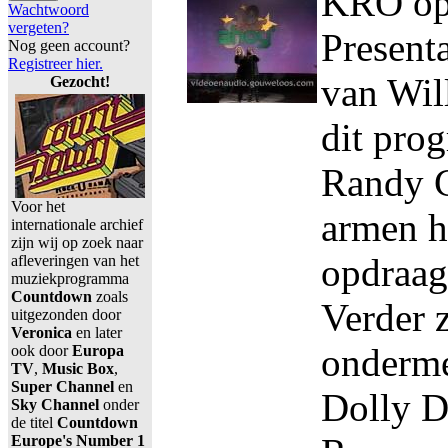
KRO op 
Wachtwoord
vergeten?
Present
Nog geen account?
Registreer hier.
van Wil
Gezocht!
dit pro
Randy C
Voor het
armen h
internationale archief
zijn wij op zoek naar
opdraag
afleveringen van het
muziekprogramma
Countdown
zoals
Verder 
uitgezonden door
Veronica
en later
onderme
ook door
Europa
TV
,
Music Box
,
Super Channel
en
Dolly D
Sky Channel
onder
de titel
Countdown
Europe's Number 1