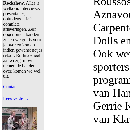
Roussos
Rockshow
. Alles is
welkom; interviews,
Aznavou
presentaties,
optredens. Liefst
Carpent
complete
afleveringen. Zelf
opgenomen banden
Dolls e
zetten we gratis voor
je over en komen
Ook wer
indien gewenst netjes
retour. Ruilmateriaal
aanwezig, of we
sporter
nemen de banden
over, komen we wel
program
uit.
Contact
van Han
Lees verder...
Gerrie 
van Kla