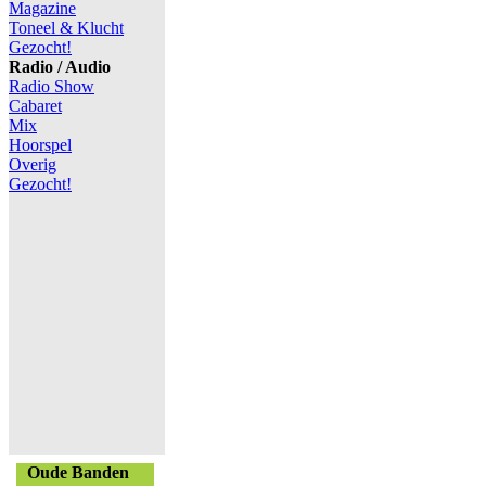
Magazine
Toneel & Klucht
Gezocht!
Radio / Audio
Radio Show
Cabaret
Mix
Hoorspel
Overig
Gezocht!
Oude Banden