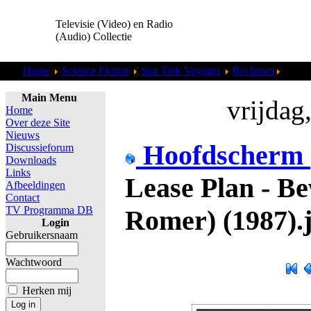
Televisie (Video) en Radio
(Audio) Collectie
Home
Science Fiction
Star Trek Voyager
Reclames
Lease 
Main Menu
vrijdag
Home
Over deze Site
Nieuws
Hoofdscherm
Discussieforum
Downloads
Links
Lease Plan - Be
Afbeeldingen
Contact
TV Programma DB
Romer) (1987).
Login
Gebruikersnaam
Wachtwoord
Herken mij