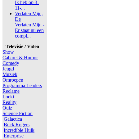
Ik heb op 3-
11-...
Verlaten Mijn,
De
Verlaten Mijn -
Er staat nu een
compl...
Televisie / Video
Show
Cabaret & Humor
Comedy
Jeugd
Muziek
Omroepen
Programma Leaders
Reclame
Loeki
Reality
Quiz
Science Fiction
Galactica
Buck Rogers
Incredible Hulk
Enterprise