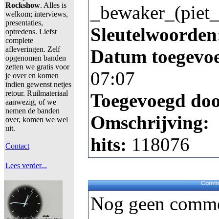
Rockshow
. Alles is
_bewaker_(piet_
welkom; interviews,
presentaties,
Sleutelwoorden
optredens. Liefst
complete
afleveringen. Zelf
Datum toegevo
opgenomen banden
zetten we gratis voor
07:07
je over en komen
indien gewenst netjes
retour. Ruilmateriaal
Toegevoegd do
aanwezig, of we
nemen de banden
Omschrijving:
over, komen we wel
uit.
hits:
118076
Contact
Lees verder...
Comme
Nog geen comme