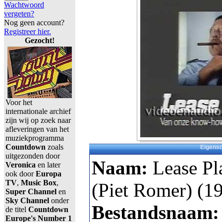
Wachtwoord
vergeten?
Nog geen account?
Registreer hier.
Gezocht!
Voor het
internationale archief
zijn wij op zoek naar
afleveringen van het
muziekprogramma
Countdown
zoals
Eigens
uitgezonden door
Naam:
Lease Pl
Veronica
en later
ook door
Europa
TV
,
Music Box
,
(Piet Romer) (1
Super Channel
en
Sky Channel
onder
Bestandsnaam
de titel
Countdown
Europe's Number 1