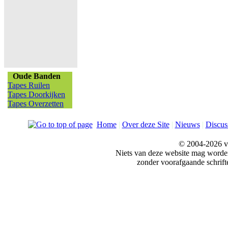
Oude Banden
Tapes Ruilen
Tapes Doorkijken
Tapes Overzetten
Home
|
Over deze Site
|
Nieuws
|
Discus
© 2004-2026 v
Niets van deze website mag word
zonder voorafgaande schrift