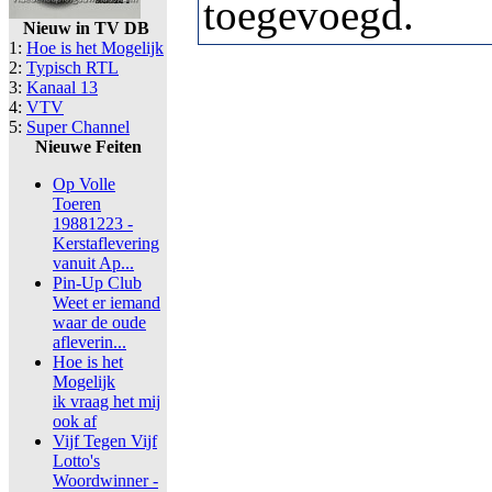
toegevoegd.
Nieuw in TV DB
1:
Hoe is het Mogelijk
2:
Typisch RTL
3:
Kanaal 13
4:
VTV
5:
Super Channel
Nieuwe Feiten
Op Volle
Toeren
19881223 -
Kerstaflevering
vanuit Ap...
Pin-Up Club
Weet er iemand
waar de oude
afleverin...
Hoe is het
Mogelijk
ik vraag het mij
ook af
Vijf Tegen Vijf
Lotto's
Woordwinner -