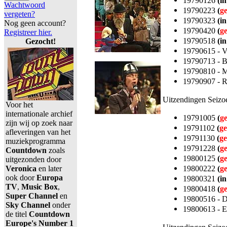
19790126
(in
Wachtwoord
19790223
(
g
vergeten?
19790323
(in
Nog geen account?
19790420
(
g
Registreer hier.
19790518
(in
Gezocht!
19790615 - V
19790713 - B
19790810 - M
19790907 - 
Uitzendingen Seizo
Voor het
internationale archief
19791005
(
g
zijn wij op zoek naar
19791102
(
ge
afleveringen van het
19791130
(
ge
muziekprogramma
19791228
(
g
Countdown
zoals
19800125
(
g
uitgezonden door
19800222
(
g
Veronica
en later
ook door
Europa
19800321
(in
TV
,
Music Box
,
19800418
(
g
Super Channel
en
19800516 - D
Sky Channel
onder
19800613 - E
de titel
Countdown
Europe's Number 1