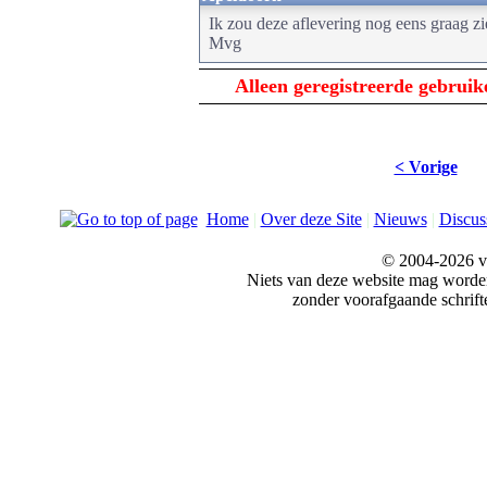
Ik zou deze aflevering nog eens graag z
Mvg
Alleen geregistreerde gebrui
< Vorige
Home
|
Over deze Site
|
Nieuws
|
Discus
© 2004-2026 v
Niets van deze website mag word
zonder voorafgaande schrift