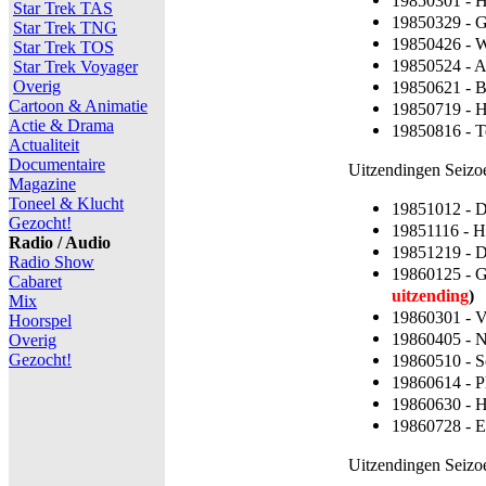
19850301 - 
Star Trek TAS
19850329 - 
Star Trek TNG
19850426 - 
Star Trek TOS
19850524 - 
Star Trek Voyager
Overig
19850621 - 
Cartoon & Animatie
19850719 - 
Actie & Drama
19850816 - 
Actualiteit
Documentaire
Uitzendingen Seizo
Magazine
Toneel & Klucht
19851012 - D
Gezocht!
19851116 - H
Radio / Audio
19851219 - 
Radio Show
19860125 - 
Cabaret
uitzending
)
Mix
19860301 - 
Hoorspel
19860405 - 
Overig
Gezocht!
19860510 - 
19860614 - P
19860630 - 
19860728 - E
Uitzendingen Seizo