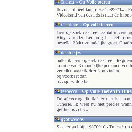
Bianca
-
Op Volle toeren
Ik zoek al heel lang deze 19890714 - 
Videoband van destijds is naar de knopp
Charlotte
-
Op volle toeren
Ben op zoek naar een aantal uitzendi
Riny van der Lee nog in heeft opget
bestellen? Met vriendelijke groet, Charlo
de kloetjes
hallo ik ben opzoek naar een fragmen
koortje van 3 mannelijke personen verkl
vertellen waar ik deze kan vinden
bij voorbaat dan
m.vr.gr w de kloe
reebecca
-
Op Volle Toeren in Tune
De aflevering die ik hier niet bij naa
Tunesië. Ik weet nu niet precies wann
gefilmd is zelfs...
ggouweloos
Staat er wel bij: 19870910 - Tunesië (in c