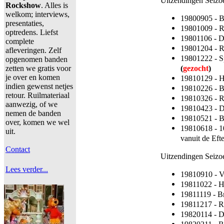
Uitzendingen Seizo
Rockshow
. Alles is
welkom; interviews,
19800905 - 
presentaties,
19801009 - 
optredens. Liefst
19801106 - D
complete
19801204 - 
afleveringen. Zelf
19801222 - Sp
opgenomen banden
(
gezocht
)
zetten we gratis voor
je over en komen
19810129 - 
indien gewenst netjes
19810226 - 
retour. Ruilmateriaal
19810326 - R
aanwezig, of we
19810423 - 
nemen de banden
19810521 - 
over, komen we wel
19810618 - 1
uit.
vanuit de Eft
Contact
Uitzendingen Seiz
Lees verder...
19810910 - V
19811022 - 
19811119 - B
19811217 - R
19820114 - 