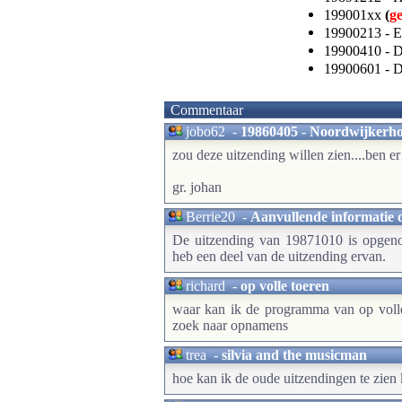
199001xx
(
g
19900213 - 
19900410 - D
19900601 - 
Commentaar
jobo62
-
19860405 - Noordwijkerhout
zou deze uitzending willen zien....ben er
gr. johan
Berrie20
-
Aanvullende informatie 
De uitzending van 19871010 is opgeno
heb een deel van de uitzending ervan.
richard
-
op volle toeren
waar kan ik de programma van op volle 
zoek naar opnamens
trea
-
silvia and the musicman
hoe kan ik de oude uitzendingen te zien 