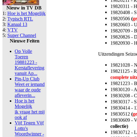
19820211 - 
19820311 - 
Nieuw in TV DB
19820408 - S
1:
Hoe is het Mogelijk
19820506
(
g
2:
Typisch RTL
3:
Kanaal 13
19820603 - 
4:
VTV
19820709 - 
5:
Super Channel
19820826 - 
Nieuwe Feiten
19820930 - 
Op Volle
Uitzendingen Seizo
Toeren
19881223 -
19821028 - 
Kerstaflevering
19821125 - R
vanuit Ap...
complete uit
Pin-Up Club
19821223 - 
Weet er iemand
19830120 - A
waar de oude
afleverin...
19830208 - C
Hoe is het
19830317 - S
Mogelijk
19830414 - 1
ik vraag het mij
19830512
(
g
ook af
19830609 - V
Vijf Tegen Vijf
collectie)
Lotto's
19830712 - L
Woordwinner -