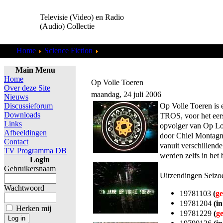
Televisie (Video) en Radio
(Audio) Collectie
Home
Science Fiction
Star Trek Voyager
Main Menu
Home
Op Volle Toeren
Over deze Site
maandag, 24 juli 2006
Nieuws
Op Volle Toeren is
Discussieforum
Downloads
TROS, voor het eer
Links
opvolger van Op L
Afbeeldingen
door Chiel Montagne,
Contact
vanuit verschillend
TV Programma DB
werden zelfs in het
Login
Gebruikersnaam
Uitzendingen Seizo
Wachtwoord
19781103
(
ge
19781204
(in
Herken mij
19781229
(
g