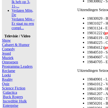
19830802 - Sp
Ik heb op 3-
11-...
Uitzendingen Seizo
Verlaten Mijn,
De
19830929 - 
Verlaten Mijn -
19831027 - 
Er staat nu een
compl...
19831124 - 
19831222
(
g
Televisie / Video
19840119 - D
Show
19840225 - C
Cabaret & Humor
19840412
(
g
Comedy
19840510 - S
Jeugd
19840607 - 
Muziek
19840705 - E
Omroepen
Programma Leaders
Uitzendingen Seizo
Reclame
Loeki
19840901 - L
Reality
Quiz
19841012 - 
Science Fiction
19841109 - 
Galactica
19841207 - A
Buck Rogers
19850102 - T
Incredible Hulk
19850201 - 
Enterprise