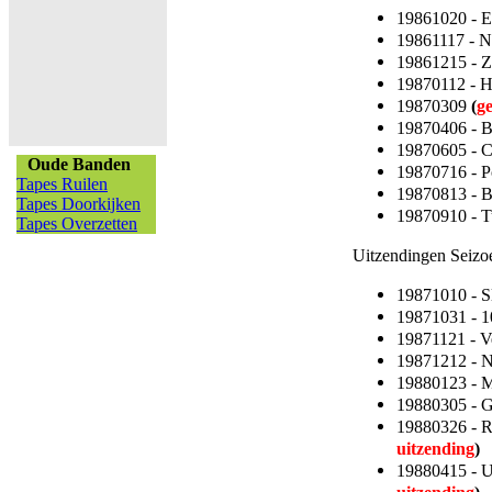
19861020 - 
19861117 - 
19861215 - 
19870112 - 
19870309
(
g
19870406 - 
19870605 - C
Oude Banden
19870716 - P
Tapes Ruilen
19870813 - B
Tapes Doorkijken
19870910 - T
Tapes Overzetten
Uitzendingen Seizo
19871010 - S
19871031 - 1
19871121 - 
19871212 - 
19880123 - 
19880305 - 
19880326 - 
uitzending
)
19880415 - 