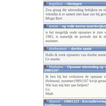
hopeloos
-
vlissingen
Zou graag die uitzending bekijken en of 
vriendin is er samen met haar zus bij gew
Mvgrt Bert
kossie
-
op volle toeren noordwijke
is het mogelijk oude opnames te zien 
1983, is namelijk de periode dat ik 
nummer.
dordseannie
-
dordse annie
Hallo ik zoek opnames van dordse annie
Gr martin
Mathdien
-
Opname uitzending op v
19891107
Ik ben bij het verhuizen de opname v
Helmond, nummer19891107 kwijt geraak
Wie kan mij hier aan helpen?
Gr,
Math
Heuvel
-
19881223 - Kerstafleverin
Apeldoorn