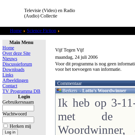
Televisie (Video) en Radio
(Audio) Collectie
Home
Science Fiction
Star Trek Voyager
Main Menu
Home
Vijf Tegen Vijf
Over deze Site
maandag, 24 juli 2006
Nieuws
Voor dit programma is nog geen informati
Discussieforum
voor het toevoegen van informatie.
Downloads
Links
Afbeeldingen
Commentaar
Contact
Berkers
-
Lotto's Woordwinner
TV Programma DB
Login
Ik heb op 3-1
Gebruikersnaam
met de qu
Wachtwoord
Woordwinner, 
Herken mij