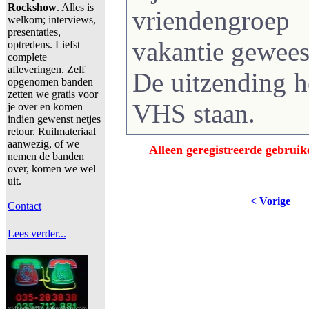
Rockshow
. Alles is
vriendengroe
welkom; interviews,
presentaties,
vakantie gewees
optredens. Liefst
complete
afleveringen. Zelf
De uitzending h
opgenomen banden
zetten we gratis voor
VHS staan.
je over en komen
indien gewenst netjes
retour. Ruilmateriaal
aanwezig, of we
Alleen geregistreerde gebrui
nemen de banden
over, komen we wel
uit.
< Vorige
Contact
Lees verder...