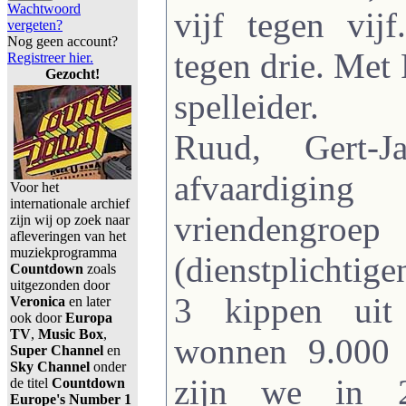
Wachtwoord
vijf tegen vij
vergeten?
Nog geen account?
tegen drie. Met 
Registreer hier.
Gezocht!
spelleider.
Ruud, Gert-
afvaardigi
Voor het
internationale archief
vrienden
zijn wij op zoek naar
afleveringen van het
muziekprogramma
(dienstplichtig
Countdown
zoals
uitgezonden door
3 kippen uit
Veronica
en later
ook door
Europa
TV
,
Music Box
,
wonnen 9.000 
Super Channel
en
Sky Channel
onder
zijn we in 
de titel
Countdown
Europe's Number 1