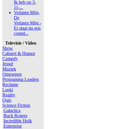
Ik heb op 3-
11-...
Verlaten Mijn,
De
Verlaten Mijn -
Er staat nu een
compl...
Televisie / Video
Show
Cabaret & Humor
Comedy
Jeugd
Muziek
Omroepen
Programma Leaders
Reclame
Loeki
Reality
Quiz
Science Fiction
Galactica
Buck Rogers
Incredible Hulk
Enterprise