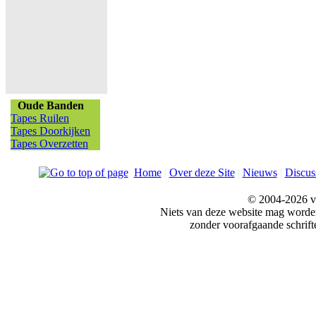
Oude Banden
Tapes Ruilen
Tapes Doorkijken
Tapes Overzetten
Home
|
Over deze Site
|
Nieuws
|
Discus
© 2004-2026 v
Niets van deze website mag word
zonder voorafgaande schrift