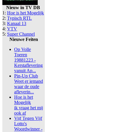
Nieuw in TV DB
1:
Hoe is het Mogelijk
2:
Typisch RTL
3:
Kanaal 13
4:
VTV
5:
Super Channel
Nieuwe Feiten
Op Volle
Toeren
19881223 -
Kerstaflevering
vanuit Ap...
Pin-Up Club
Weet er iemand
waar de oude
afleverin...
Hoe is het
Mogelijk
ik vraag het mij
ook af
Vijf Tegen Vijf
Lotto's
Woordwinner -