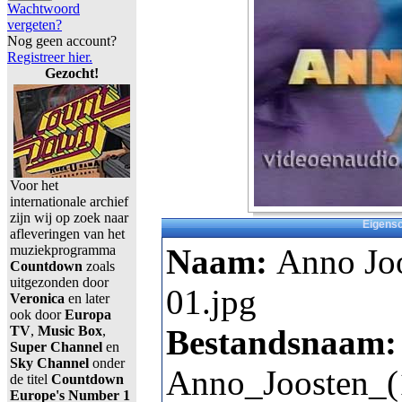
Wachtwoord
vergeten?
Nog geen account?
Registreer hier.
Gezocht!
Voor het
internationale archief
zijn wij op zoek naar
Eigens
afleveringen van het
muziekprogramma
Naam:
Anno Jo
Countdown
zoals
uitgezonden door
01.jpg
Veronica
en later
ook door
Europa
TV
,
Music Box
,
Bestandsnaam:
Super Channel
en
Sky Channel
onder
Anno_Joosten_(
de titel
Countdown
Europe's Number 1