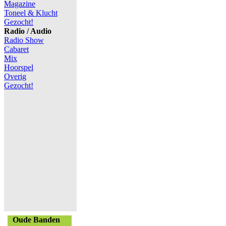
Magazine
Toneel & Klucht
Gezocht!
Radio / Audio
Radio Show
Cabaret
Mix
Hoorspel
Overig
Gezocht!
Oude Banden