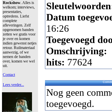
Rockshow
. Alles is
Sleutelwoorden
welkom; interviews,
presentaties,
Datum toegevo
optredens. Liefst
complete
afleveringen. Zelf
16:26
opgenomen banden
zetten we gratis voor
Toegevoegd do
je over en komen
indien gewenst netjes
retour. Ruilmateriaal
Omschrijving:
aanwezig, of we
nemen de banden
hits:
77624
over, komen we wel
uit.
Contact
Comme
Lees verder...
Nog geen comme
toegevoegd.