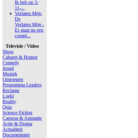
Ik heb op 3-
11-...
Verlaten Mijn,
De
Verlaten Mijn -
Er staat nu een
compl...
Televisie / Video
Show
Cabaret & Humor
Comedy
Jeugd
Muziek
Omroepen
Programma Leaders
Reclame
Loeki
Reality
Quiz
Science Fiction
Cartoon & Animatie
Actie & Drama
Actualiteit
Documentaire