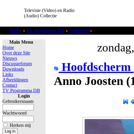
Televisie (Video) en Radio
(Audio) Collectie
Home
TV Programma DB
Talkshows
Anno Joosten (19960
Main Menu
zondag,
Home
Over deze Site
Nieuws
Hoofdscherm
Discussieforum
Downloads
Links
Anno Joosten (
Afbeeldingen
Contact
TV Programma DB
Login
Gebruikersnaam
Wachtwoord
Herken mij