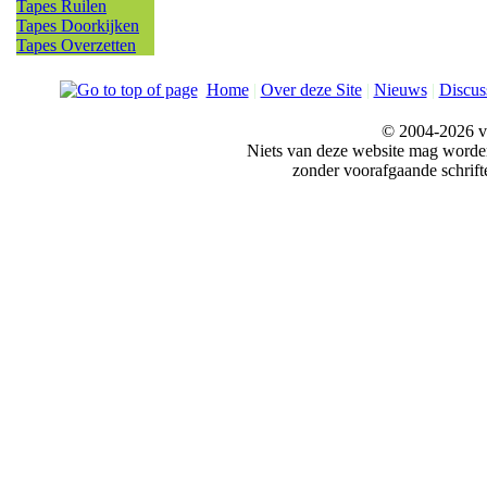
Tapes Ruilen
Tapes Doorkijken
Tapes Overzetten
Home
|
Over deze Site
|
Nieuws
|
Discus
© 2004-2026 v
Niets van deze website mag word
zonder voorafgaande schrift