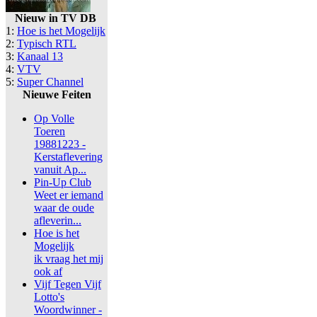
Nieuw in TV DB
1:
Hoe is het Mogelijk
2:
Typisch RTL
3:
Kanaal 13
4:
VTV
5:
Super Channel
Nieuwe Feiten
Op Volle
Toeren
19881223 -
Kerstaflevering
vanuit Ap...
Pin-Up Club
Weet er iemand
waar de oude
afleverin...
Hoe is het
Mogelijk
ik vraag het mij
ook af
Vijf Tegen Vijf
Lotto's
Woordwinner -