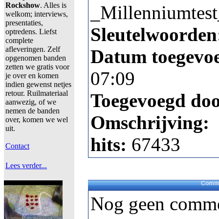
Rockshow
. Alles is
_Millenniumtest
welkom; interviews,
presentaties,
Sleutelwoorden
optredens. Liefst
complete
afleveringen. Zelf
Datum toegevo
opgenomen banden
zetten we gratis voor
07:09
je over en komen
indien gewenst netjes
retour. Ruilmateriaal
Toegevoegd do
aanwezig, of we
nemen de banden
Omschrijving:
over, komen we wel
uit.
hits:
67433
Contact
Lees verder...
Comme
Nog geen comme