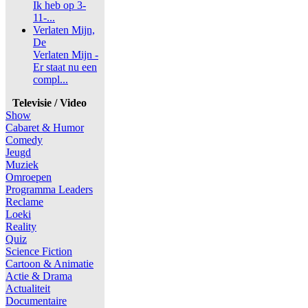
Ik heb op 3-
11-...
Verlaten Mijn,
De
Verlaten Mijn -
Er staat nu een
compl...
Televisie / Video
Show
Cabaret & Humor
Comedy
Jeugd
Muziek
Omroepen
Programma Leaders
Reclame
Loeki
Reality
Quiz
Science Fiction
Cartoon & Animatie
Actie & Drama
Actualiteit
Documentaire