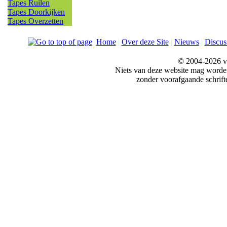
Tapes Ruilen
Tapes Doorkijken
Tapes Overzetten
Home
|
Over deze Site
|
Nieuws
|
Discus
© 2004-2026 v
Niets van deze website mag word
zonder voorafgaande schrift