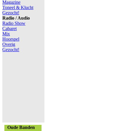
Magazine
Toneel & Klucht
Gezocht!
Radio / Audio
Radio Show
Cabaret
Mix
Hoorspel
Overig
Gezocht!
Oude Banden