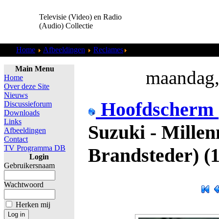
Televisie (Video) en Radio
(Audio) Collectie
Home
Afbeeldingen
Reclames
Suzuki - Millenniumtest (Ron
Main Menu
maandag,
Home
Over deze Site
Nieuws
Hoofdscherm
Discussieforum
Downloads
Links
Suzuki - Mille
Afbeeldingen
Contact
TV Programma DB
Brandsteder) (1
Login
Gebruikersnaam
Wachtwoord
Herken mij