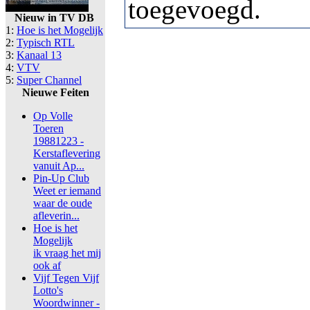
toegevoegd.
Nieuw in TV DB
1:
Hoe is het Mogelijk
2:
Typisch RTL
3:
Kanaal 13
4:
VTV
5:
Super Channel
Nieuwe Feiten
Op Volle
Toeren
19881223 -
Kerstaflevering
vanuit Ap...
Pin-Up Club
Weet er iemand
waar de oude
afleverin...
Hoe is het
Mogelijk
ik vraag het mij
ook af
Vijf Tegen Vijf
Lotto's
Woordwinner -