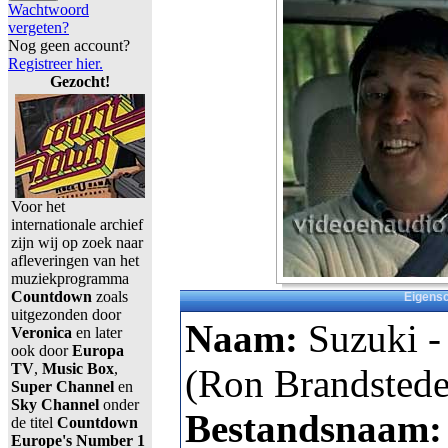
Wachtwoord
vergeten?
Nog geen account?
Registreer hier.
Gezocht!
Voor het
internationale archief
zijn wij op zoek naar
afleveringen van het
muziekprogramma
Countdown
zoals
Eigens
uitgezonden door
Naam:
Suzuki -
Veronica
en later
ook door
Europa
TV
,
Music Box
,
(Ron Brandstede
Super Channel
en
Sky Channel
onder
Bestandsnaam
de titel
Countdown
Europe's Number 1