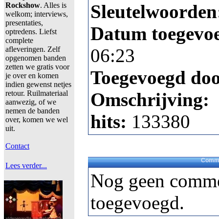
Rockshow
. Alles is
Sleutelwoorden
welkom; interviews,
presentaties,
Datum toegevo
optredens. Liefst
complete
afleveringen. Zelf
06:23
opgenomen banden
zetten we gratis voor
Toegevoegd do
je over en komen
indien gewenst netjes
retour. Ruilmateriaal
Omschrijving:
aanwezig, of we
nemen de banden
hits:
133380
over, komen we wel
uit.
Contact
Comme
Lees verder...
Nog geen comme
toegevoegd.