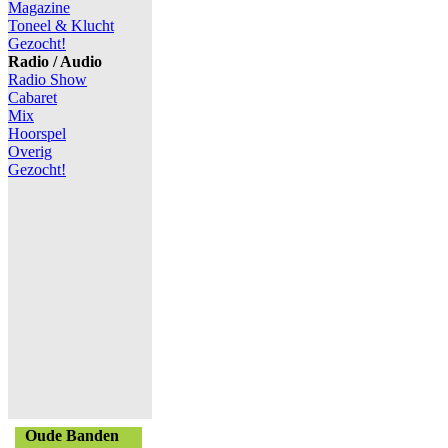
Magazine
Toneel & Klucht
Gezocht!
Radio / Audio
Radio Show
Cabaret
Mix
Hoorspel
Overig
Gezocht!
Oude Banden