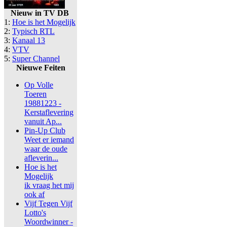
Nieuw in TV DB
1:
Hoe is het Mogelijk
2:
Typisch RTL
3:
Kanaal 13
4:
VTV
5:
Super Channel
Nieuwe Feiten
Op Volle
Toeren
19881223 -
Kerstaflevering
vanuit Ap...
Pin-Up Club
Weet er iemand
waar de oude
afleverin...
Hoe is het
Mogelijk
ik vraag het mij
ook af
Vijf Tegen Vijf
Lotto's
Woordwinner -