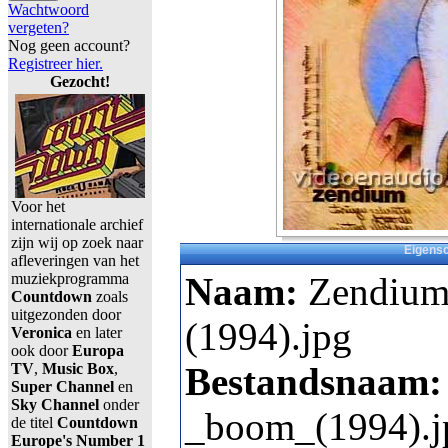
Wachtwoord
vergeten?
Nog geen account?
Registreer hier.
Gezocht!
Voor het
internationale archief
zijn wij op zoek naar
Eigens
afleveringen van het
muziekprogramma
Naam:
Zendium
Countdown
zoals
uitgezonden door
(1994).jpg
Veronica
en later
ook door
Europa
TV
,
Music Box
,
Bestandsnaam
Super Channel
en
Sky Channel
onder
_boom_(1994).j
de titel
Countdown
Europe's Number 1