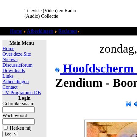
Televisie (Video) en Radio
(Audio) Collectie
Home
Afbeeldingen
Reclames
Zendium - Boom (1994).jpg
Main Menu
zondag,
Home
Over deze Site
Nieuws
Hoofdscherm
Discussieforum
Downloads
Links
Zendium - Boom
Afbeeldingen
Contact
TV Programma DB
Login
Gebruikersnaam
Wachtwoord
Herken mij