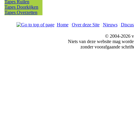
Tapes Ruilen
Tapes Doorkijken
Tapes Overzetten
Home
|
Over deze Site
|
Nieuws
|
Discus
© 2004-2026 v
Niets van deze website mag word
zonder voorafgaande schrift