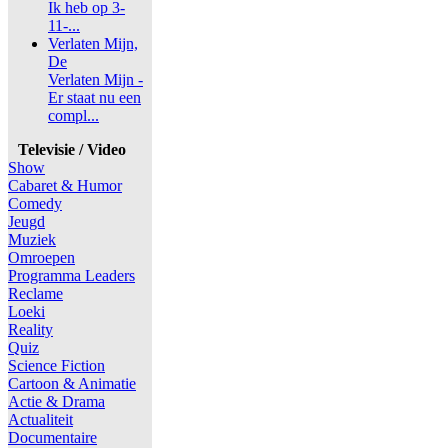
Ik heb op 3-
11-...
Verlaten Mijn,
De
Verlaten Mijn -
Er staat nu een
compl...
Televisie / Video
Show
Cabaret & Humor
Comedy
Jeugd
Muziek
Omroepen
Programma Leaders
Reclame
Loeki
Reality
Quiz
Science Fiction
Cartoon & Animatie
Actie & Drama
Actualiteit
Documentaire