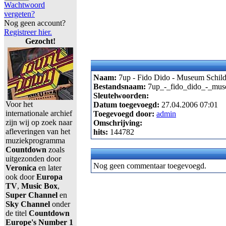
Wachtwoord
vergeten?
Nog geen account?
Registreer hier.
Gezocht!
Naam:
7up - Fido Dido - Museum Schilde
Bestandsnaam:
7up_-_fido_dido_-_muse
Sleutelwoorden:
Voor het
Datum toegevoegd:
27.04.2006 07:01
internationale archief
Toegevoegd door:
admin
zijn wij op zoek naar
Omschrijving:
afleveringen van het
hits:
144782
muziekprogramma
Countdown
zoals
uitgezonden door
Nog geen commentaar toegevoegd.
Veronica
en later
ook door
Europa
TV
,
Music Box
,
Super Channel
en
Sky Channel
onder
de titel
Countdown
Europe's Number 1