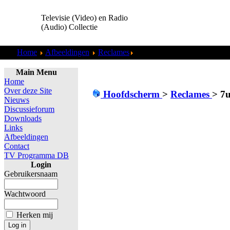
Televisie (Video) en Radio
(Audio) Collectie
Home
Afbeeldingen
Reclames
7up - Fido Dido - Museum Sc
Main Menu
Home
Over deze Site
Hoofdscherm
>
Reclames
>
7u
Nieuws
Discussieforum
Downloads
Links
Afbeeldingen
Contact
TV Programma DB
Login
Gebruikersnaam
Wachtwoord
Herken mij