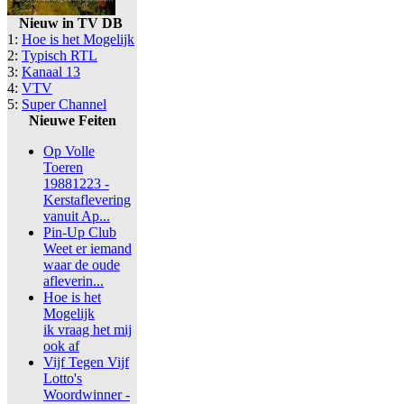
Nieuw in TV DB
1:
Hoe is het Mogelijk
2:
Typisch RTL
3:
Kanaal 13
4:
VTV
5:
Super Channel
Nieuwe Feiten
Op Volle
Toeren
19881223 -
Kerstaflevering
vanuit Ap...
Pin-Up Club
Weet er iemand
waar de oude
afleverin...
Hoe is het
Mogelijk
ik vraag het mij
ook af
Vijf Tegen Vijf
Lotto's
Woordwinner -