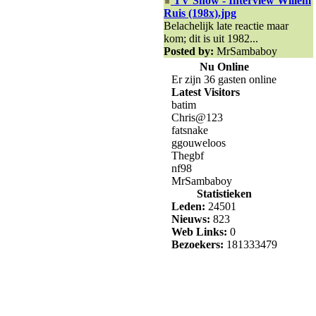
TV Show - Interview Willem
Ruis (198x).jpg
Belachelijk late reactie maar
kom; dit is uit 1982...
Posted by:
MrSambaboy
Nu Online
Er zijn 36 gasten online
Latest Visitors
batim
Chris@123
fatsnake
ggouweloos
Thegbf
nf98
MrSambaboy
Statistieken
Leden:
24501
Nieuws:
823
Web Links:
0
Bezoekers:
181333479