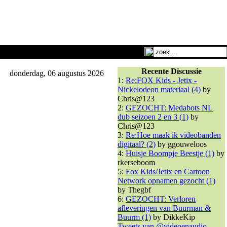
Recente Discussie
donderdag, 06 augustus 2026
1:
Re:FOX Kids - Jetix -
Nickelodeon materiaal (4)
by
Chris@123
2:
GEZOCHT: Medabots NL
dub seizoen 2 en 3 (1)
by
Chris@123
3:
Re:Hoe maak ik videobanden
digitaal? (2)
by ggouweloos
4:
Huisje Boompje Beestje (1)
by
rkerseboom
5:
Fox Kids/Jetix en Cartoon
Network opnamen gezocht (1)
by Thegbf
6:
GEZOCHT: Verloren
afleveringen van Buurman &
Buurm (1)
by DikkeKip
Tweets van @videoenaudio