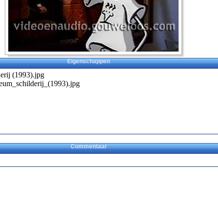
Eigenschappen
rij (1993).jpg
um_schilderij_(1993).jpg
Commentaar