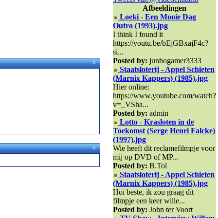
Afbeeldingen
Loeki - Een Mooie Dag
Outro (1993).jpg
I think I found it
https://youtu.be/bEjGBxajF4c?
si...
Posted by:
junhogamer3333
Staatsloterij - Appel Schieten
(Marnix Kappers) (1985).jpg
Hier online:
https://www.youtube.com/watch?
v=_VSha...
Posted by:
admin
Lotto - Krasloten in de
Toekomst (Serge Henri Falcke)
(1997).jpg
Wie heeft dit reclamefilmpje voor
mij op DVD of MP...
Posted by:
B.Tol
Staatsloterij - Appel Schieten
(Marnix Kappers) (1985).jpg
Hoi beste, ik zou graag dit
filmpje een keer wille...
Posted by:
John ter Voort