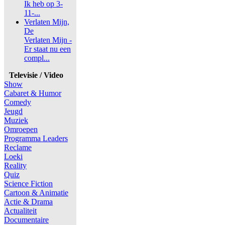
Ik heb op 3-
11-...
Verlaten Mijn,
De
Verlaten Mijn -
Er staat nu een
compl...
Televisie / Video
Show
Cabaret & Humor
Comedy
Jeugd
Muziek
Omroepen
Programma Leaders
Reclame
Loeki
Reality
Quiz
Science Fiction
Cartoon & Animatie
Actie & Drama
Actualiteit
Documentaire