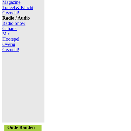
Magazine
Toneel & Klucht
Gezocht!
Radio / Audio
Radio Show
Cabaret
Mix
Hoorspel
Overig
Gezocht!
Oude Banden